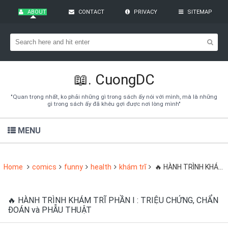
ABOUT
CONTACT
PRIVACY
SITEMAP
Bạn đang cần tìm kiếm gì?
Theo dõi blog qua Email
Hãy đăng kí theo dõi blog để cập nhật những thủ thuật blogger,
cách làm Seo Blogspot vào hòm thư của mình
📖.
CuongDC
Subscribe
"Quan trọng nhất, ko phải những gì trong sách ấy nói với mình, mà là những
gì trong sách ấy đã khêu gợi được nơi lòng mình"
MENU
Home
comics
funny
health
khám trĩ
🔥 HÀNH TRÌNH KHÁM TRĨ PHẦN I : TRIỆU CHỨNG, CHẨN ĐOÁN và PHẪU THUẬT
🔥 HÀNH TRÌNH KHÁM TRĨ PHẦN I : TRIỆU CHỨNG, CHẨN
ĐOÁN và PHẪU THUẬT