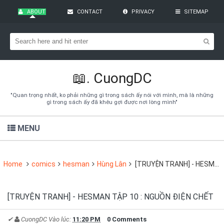
ABOUT
CONTACT
PRIVACY
SITEMAP
Bạn đang cần tìm kiếm gì?
Theo dõi blog qua Email
Hãy đăng kí theo dõi blog để cập nhật những thủ thuật blogger,
cách làm Seo Blogspot vào hòm thư của mình
📖.
CuongDC
Subscribe
"Quan trọng nhất, ko phải những gì trong sách ấy nói với mình, mà là những
gì trong sách ấy đã khêu gợi được nơi lòng mình"
MENU
Home
comics
hesman
Hùng Lân
[TRUYỆN TRANH] - HESMAN TẬP 10 : NGUỒN ĐIỆN CHẾT
[TRUYỆN TRANH] - HESMAN TẬP 10 : NGUỒN ĐIỆN CHẾT
✔
CuongDC
Vào lúc:
11:20 PM
0 Comments