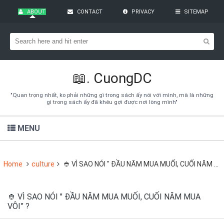
ABOUT
CONTACT
PRIVACY
SITEMAP
Bạn đang cần tìm kiếm gì?
Theo dõi blog qua Email
Hãy đăng kí theo dõi blog để cập nhật những thủ thuật blogger,
cách làm Seo Blogspot vào hòm thư của mình
📖.
CuongDC
Subscribe
"Quan trọng nhất, ko phải những gì trong sách ấy nói với mình, mà là những
gì trong sách ấy đã khêu gợi được nơi lòng mình"
MENU
Home
culture
👲 VÌ SAO NÓI " ĐẦU NĂM MUA MUỐI, CUỐI NĂM MUA VÔI” ?
👲 VÌ SAO NÓI " ĐẦU NĂM MUA MUỐI, CUỐI NĂM MUA
VÔI” ?