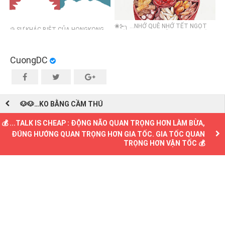
❀⊱╮ …NHỚ QUÊ NHỚ TẾT NGỌT
⛱️ SỰ KHÁC BIỆT CỦA HONGKONG
NGÀO… ❀⊱╮ …NHỚ THỊT KHO TÀU
VÀ TRUNG QUỐC ĐẠI LỤC
NHỚ NỒI BÁNH XUÂN
CuongDC
🐶🐶…KO BẰNG CẦM THÚ
💰 ...TALK IS CHEAP : ĐỘNG NÃO QUAN TRỌNG HƠN LÀM BỪA,
ĐÚNG HƯỚNG QUAN TRỌNG HƠN GIA TỐC. GIA TỐC QUAN
TRỌNG HƠN VẬN TỐC 💰