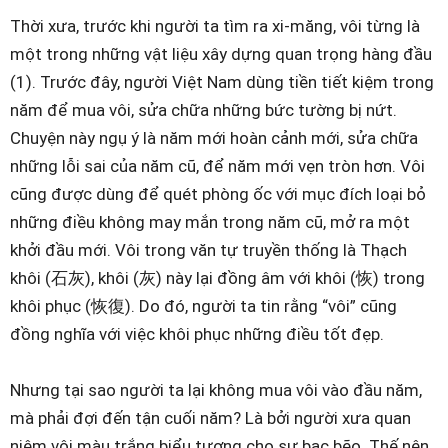
Thời xưa, trước khi người ta tìm ra xi-măng, vôi từng là
một trong những vật liệu xây dựng quan trọng hàng đầu
(1). Trước đây, người Việt Nam dùng tiền tiết kiệm trong
năm để mua vôi, sửa chữa những bức tường bị nứt.
Chuyện này ngụ ý là năm mới hoàn cảnh mới, sửa chữa
những lỗi sai của năm cũ, để năm mới vẹn tròn hơn. Vôi
cũng được dùng để quét phòng ốc với mục đích loại bỏ
những điều không may mắn trong năm cũ, mở ra một
khởi đầu mới. Vôi trong văn tự truyền thống là Thạch
khôi (石灰), khôi (灰) này lại đồng âm với khôi (恢) trong
khôi phục (恢復). Do đó, người ta tin rằng “vôi” cũng
đồng nghĩa với việc khôi phục những điều tốt đẹp.
Nhưng tại sao người ta lại không mua vôi vào đầu năm,
mà phải đợi đến tận cuối năm? Là bởi người xưa quan
niệm vôi màu trắng biểu tượng cho sự bạc bẽo. Thế nên