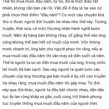
Thế thì mua muối đầu năm, tự nó, đã là một điều tất
nhiên, không cần bàn cãi rồi. Vấn đề ở đây là tại sao cứ
phải chọn thời điểm “đầu năm”? Có một câu chuyện khá
thú vị được người đời truyền tai nhau như thế này. Tương
truyền, thời xưa, có một thương nhân hành nghề buôn
muối. Năm ấy hàng bán không chạy, cố gắng thế nào ông
cũng không thể bán hết số muối của mình. Vốn thông
minh, nhanh trí, ông bèn cho người phao tin rằng, nếu ai
mua muối vào đầu năm thì vận may sẽ đến suốt cả năm.
Thế là người ta ùn ùn đến mua muối của ông, trong chốc
lát muối đã bán sạch. Sau này, người ta quên luôn câu
chuyện của ông thương gia bán muối ế ấy, chỉ còn truyền
tai nhau rằng: mua muối đầu năm thì gặp may. Từ đời
này qua đời khác, người ta đều bắt chước nhau, dần dần
tục ấy lan rộng khắp xa gần, cuối cùng trở thành phong
tục truyền thống mua muối đầu năm của người Việt.