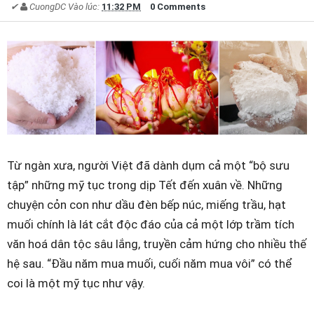
✔
CuongDC
Vào lúc:
11:32 PM
0 Comments
Từ ngàn xưa, người Việt đã dành dụm cả một “bộ sưu
tập” những mỹ tục trong dịp Tết đến xuân về. Những
chuyện cỏn con như dầu đèn bếp núc, miếng trầu, hạt
muối chính là lát cắt độc đáo của cả một lớp trầm tích
văn hoá dân tộc sâu lắng, truyền cảm hứng cho nhiều thế
hệ sau. “Đầu năm mua muối, cuối năm mua vôi” có thể
coi là một mỹ tục như vậy.