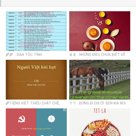
🌾🌾 ...DÂN TỘC TÍNH
🏮🏮…NHỮNG ĐIỀU CHƯA BIẾT VỀ
BÁNH TRUNG THU
🌾TIẾNG VIỆT THIẾU CHẶT CHẼ,
👔👔...ĐỪNG ĐI EM ƠI. BÊN KIA NÚI
NGƯỜI VIỆT THỪA HỜI HỢT 🌾
ĐÂU CÓ THẢM CỎ XANH HƠN….