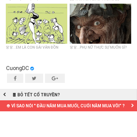
LIẾC TRỘM 'NÚI ĐÔI?
👗👗...EM LÀ CON GÁI VÂN ĐỒN
👗👗...PHỤ NỮ THỰC SỰ MUỐN GÌ?
CuongDC
🧧 BỎ TẾT CỔ TRUYỀN?
👲 VÌ SAO NÓI " ĐẦU NĂM MUA MUỐI, CUỐI NĂM MUA VÔI” ?