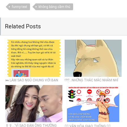
funny text
không bằng cầm thú
Related Posts
🛌 LÀM SAO NGỦ CHUNG VỚI BẠN
⁉️⁉️...NHỮNG THẮC MẮC NHẢM NHÍ
GÁI MÀ KO TÊ TAY
TỪ BAO ĐỜI NAY NHƯNG CHƯA AI
TRẢ LỜI ĐƯỢC
👙👙...'VÌ SAO ĐÀN ÔNG THƯỜNG
👮‍♂️ VĂN HÓA GIAO THÔNG 👮‍♂️