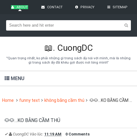
ABOUT
CONTACT
PRIVACY
SITEMAP
Bạn đang cần tìm kiếm gì?
Theo dõi blog qua Email
Hãy đăng kí theo dõi blog để cập nhật những thủ thuật blogger,
cách làm Seo Blogspot vào hòm thư của mình
📖.
CuongDC
Subscribe
"Quan trọng nhất, ko phải những gì trong sách ấy nói với mình, mà là những
gì trong sách ấy đã khêu gợi được nơi lòng mình"
MENU
Home
funny text
không bằng cầm thú
🐶🐶…KO BẰNG CẦM THÚ
🐶🐶…KO BẰNG CẦM THÚ
✔
CuongDC
Vào lúc:
11:19 AM
0 Comments