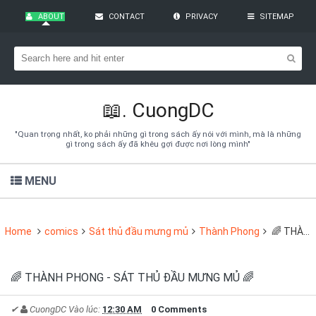
ABOUT
CONTACT
PRIVACY
SITEMAP
Bạn đang cần tìm kiếm gì?
Theo dõi blog qua Email
Hãy đăng kí theo dõi blog để cập nhật những thủ thuật blogger,
cách làm Seo Blogspot vào hòm thư của mình
📖.
CuongDC
Subscribe
"Quan trọng nhất, ko phải những gì trong sách ấy nói với mình, mà là những
gì trong sách ấy đã khêu gợi được nơi lòng mình"
MENU
Home
comics
Sát thủ đầu mưng mủ
Thành Phong
🌈 THÀNH PHONG - SÁT THỦ ĐẦU MƯNG MỦ 🌈
🌈 THÀNH PHONG - SÁT THỦ ĐẦU MƯNG MỦ 🌈
✔
CuongDC
Vào lúc:
12:30 AM
0 Comments