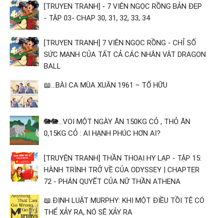
[TRUYEN TRANH] - 7 VIÊN NGỌC RỒNG BẢN ĐẸP
- TẬP 03- CHAP 30, 31, 32, 33, 34
[TRUYEN TRANH] 7 VIÊN NGỌC RỒNG - CHỈ SỐ
SỨC MẠNH CỦA TẤT CẢ CÁC NHÂN VẬT DRAGON
BALL
📖...BÀI CA MÙA XUÂN 1961 – TỐ HỮU
🐘🐘...VOI MỘT NGÀY ĂN 150KG CỎ , THỎ ĂN
0,15KG CỎ : AI HẠNH PHÚC HƠN AI?
[TRUYỆN TRANH] THẦN THOẠI HY LẠP - TẬP 15:
HÀNH TRÌNH TRỞ VỀ CỦA ODYSSEY | CHAPTER
72 - PHÁN QUYẾT CỦA NỮ THẦN ATHENA
📖.ĐỊNH LUẬT MURPHY: KHI MỘT ĐIỀU TỒI TỆ CÓ
THỂ XẢY RA, NÓ SẼ XẢY RA