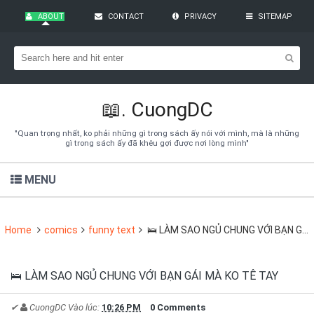
ABOUT
CONTACT
PRIVACY
SITEMAP
Bạn đang cần tìm kiếm gì?
Theo dõi blog qua Email
Hãy đăng kí theo dõi blog để cập nhật những thủ thuật blogger,
cách làm Seo Blogspot vào hòm thư của mình
📖.
CuongDC
Subscribe
"Quan trọng nhất, ko phải những gì trong sách ấy nói với mình, mà là những
gì trong sách ấy đã khêu gợi được nơi lòng mình"
MENU
Home
comics
funny text
🛌 LÀM SAO NGỦ CHUNG VỚI BẠN GÁI MÀ KO TÊ TAY
🛌 LÀM SAO NGỦ CHUNG VỚI BẠN GÁI MÀ KO TÊ TAY
✔
CuongDC
Vào lúc:
10:26 PM
0 Comments