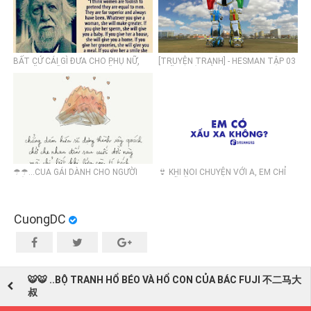
BẤT CỨ CÁI GÌ ĐƯA CHO PHỤ NỮ,
[TRUYỆN TRANH] - HESMAN TẬP 03
HỌ CŨNG SẼ TẠO RA NHỮNG GIÁ
: MÃNG XÀ GIẢ DẠNG
TRỊ CAO HƠN.
☂☂...CUA GÁI DÀNH CHO NGƯỜI
👙 KHI NOI CHUYỆN VỚI A, EM CHỈ
GIÀ
NGHĨ VỀ B ...
CuongDC
🐯🐯 ..BỘ TRANH HỔ BÉO VÀ HỔ CON CỦA BÁC FUJI 不二马大
叔