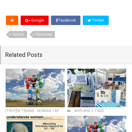
Google
Facebook
Twitter
comics
funny text
Related Posts
[TRUYỆN TRANH] - HESMAN TẬP
🏡 ...NGÔI NHÀ 3 TẦNG
05: DŨNG SỸ CỤT TAY