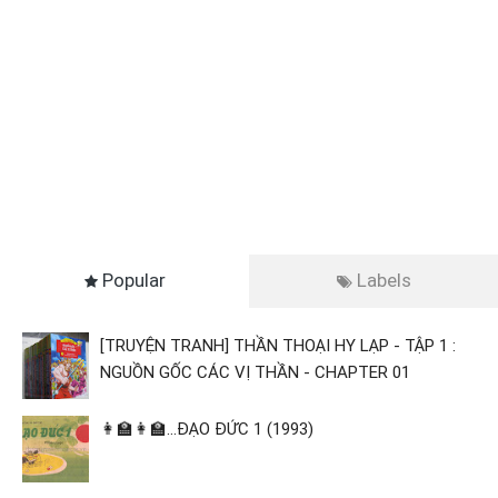
Popular
Labels
[TRUYỆN TRANH] THẦN THOẠI HY LẠP - TẬP 1 :
NGUỒN GỐC CÁC VỊ THẦN - CHAPTER 01
👩‍🏫👩‍🏫...ĐẠO ĐỨC 1 (1993)