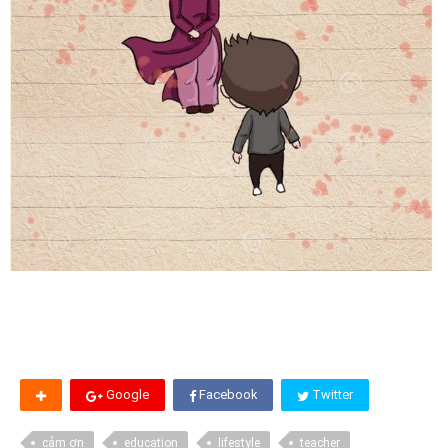
Google
Facebook
Twitter
cảm ơn
education
lifestyle
teacher