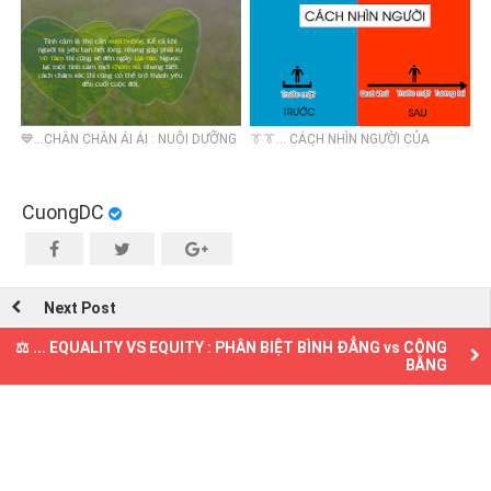
💙...CHÂN CHÂN ÁI ÁI : NUÔI DƯỠNG
👔👔... CÁCH NHÌN NGƯỜI CỦA
& TRÂN TRỌNG
TRANG TỬ
CuongDC
Next Post
⚖️ ... EQUALITY VS EQUITY : PHÂN BIỆT BÌNH ĐẲNG vs CÔNG
BẰNG