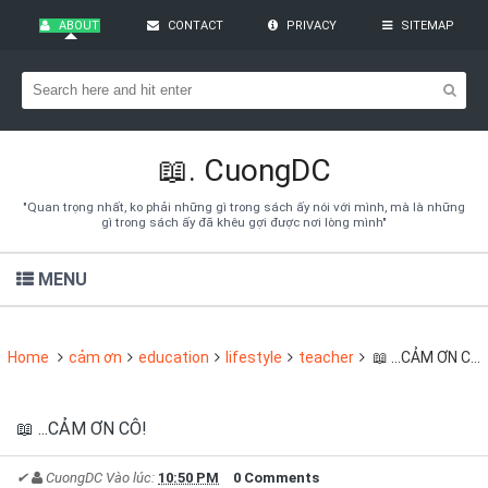
ABOUT
CONTACT
PRIVACY
SITEMAP
Bạn đang cần tìm kiếm gì?
Theo dõi blog qua Email
Hãy đăng kí theo dõi blog để cập nhật những thủ thuật blogger,
cách làm Seo Blogspot vào hòm thư của mình
📖.
CuongDC
Subscribe
"Quan trọng nhất, ko phải những gì trong sách ấy nói với mình, mà là những
gì trong sách ấy đã khêu gợi được nơi lòng mình"
MENU
Home
cảm ơn
education
lifestyle
teacher
📖 ...CẢM ƠN CÔ!
📖 ...CẢM ƠN CÔ!
✔
CuongDC
Vào lúc:
10:50 PM
0 Comments