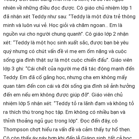
nhiên về những điều đọc được. Cô giáo chủ nhiệm lớp 1
đã nhận xét Teddy như sau: “Teddy là một đứa trẻ thông
minh và luôn vui vẻ. Học giỏi và chăm ngoan… Em là
nguồn vui cho người chung quanh”. Cô giáo lớp 2 nhận
xét: “Teddy là một học sinh xuất sắc, được bạn bè yêu
quý nhưng có chút vấn đề vì mẹ em ốm nặng và cuộc
sống gia đình thật sự là một cuộc chiến đấu”. Giáo viên
lớp 3 ghi: “Cái chết của người mẹ đã tác động mạnh đến
Teddy. Em đã cố gắng học, nhưng cha em không mấy
quan tâm đến con cái và đời sống gia đình sẽ ảnh hưởng
đến em nếu em không được giúp đỡ”. Giáo viên chủ
nhiệm lớp 5 nhận xét: “Teddy tỏ ra lãnh đạm và không tỏ
ra thích thú trong học tập. Em không có nhiều bạn và
thỉnh thoảng ngủ gục trong lớp”. Đọc đến đây, cô
Thompson chợt hiểu ra vấn đề và cảm thấy tự hổ thẹn.
Cô còn thấy áy náy hơn khi đến lễ Giáng sinh, tất cả học