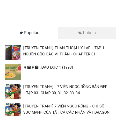
Popular
Labels
[TRUYỆN TRANH] THẦN THOẠI HY LẠP - TẬP 1 :
NGUỒN GỐC CÁC VỊ THẦN - CHAPTER 01
👩‍🏫👩‍🏫...ĐẠO ĐỨC 1 (1993)
[TRUYEN TRANH] - 7 VIÊN NGỌC RỒNG BẢN ĐẸP
- TẬP 03- CHAP 30, 31, 32, 33, 34
[TRUYEN TRANH] 7 VIÊN NGỌC RỒNG - CHỈ SỐ
SỨC MẠNH CỦA TẤT CẢ CÁC NHÂN VẬT DRAGON