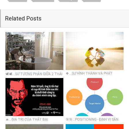
Related Posts
🍀...SỰ HÌNH THÀNH VÀ PHÁT
🕊🕊...SỰ TƯƠNG PHẢN GIỮA 2 THÁI
TRIỂN TÌNH YÊU QUA CÁC GIAI
CỰC THẾ GIỚI TRÊN HÀNH TINH
ĐOẠN
CHÚNG TA
🔥...GIÁ TRỊ CỦA THẤT BẠI
🎯🎯…POSITIONING - ĐỊNH VỊ SẢN
PHẨM