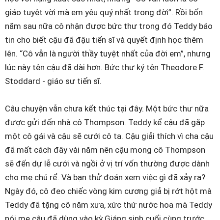
giáo tuyệt vời mà em yêu quý nhất trong đời”. Rồi bốn
năm sau nữa cô nhận được bức thư trong đó Teddy báo
tin cho biết cậu đã đậu tiến sĩ và quyết định học thêm
lên. “Cô vẫn là người thầy tuyệt nhất của đời em”, nhưng
lúc này tên cậu đã dài hơn. Bức thư ký tên Theodore F.
Stoddard - giáo sư tiến sĩ.
Câu chuyện vẫn chưa kết thúc tại đây. Một bức thư nữa
được gửi đến nhà cô Thompson. Teddy kể cậu đã gặp
một cô gái và cậu sẽ cưới cô ta. Cậu giải thích vì cha cậu
đã mất cách đây vài năm nên cậu mong cô Thompson
sẽ đến dự lễ cưới và ngồi ở vị trí vốn thường được dành
cho mẹ chú rể. Và bạn thử đoán xem việc gì đã xảy ra?
Ngày đó, cô đeo chiếc vòng kim cương giả bị rớt hột mà
Teddy đã tặng cô năm xưa, xức thứ nước hoa mà Teddy
nói mẹ cậu đã dùng vào kỳ Giáng sinh cuối cùng trước