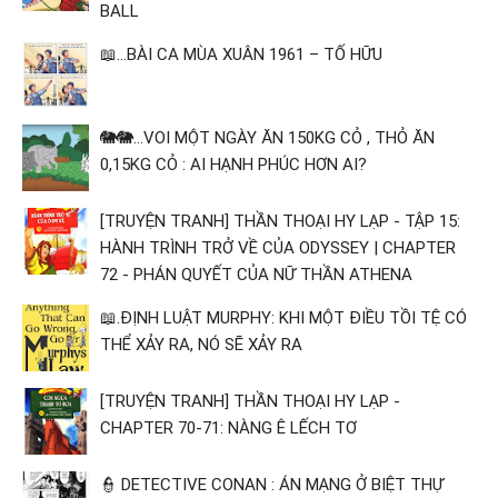
BALL
📖...BÀI CA MÙA XUÂN 1961 – TỐ HỮU
🐘🐘...VOI MỘT NGÀY ĂN 150KG CỎ , THỎ ĂN
0,15KG CỎ : AI HẠNH PHÚC HƠN AI?
[TRUYỆN TRANH] THẦN THOẠI HY LẠP - TẬP 15:
HÀNH TRÌNH TRỞ VỀ CỦA ODYSSEY | CHAPTER
72 - PHÁN QUYẾT CỦA NỮ THẦN ATHENA
📖.ĐỊNH LUẬT MURPHY: KHI MỘT ĐIỀU TỒI TỆ CÓ
THỂ XẢY RA, NÓ SẼ XẢY RA
[TRUYỆN TRANH] THẦN THOẠI HY LẠP -
CHAPTER 70-71: NÀNG Ê LẾCH TƠ
👮 DETECTIVE CONAN : ÁN MẠNG Ở BIỆT THỰ