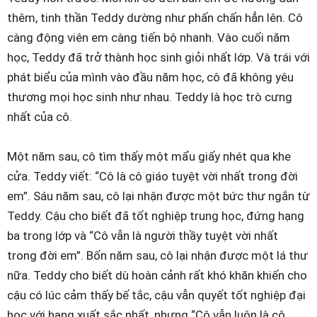
thêm, tinh thần Teddy dường như phấn chấn hẳn lên. Cô
càng động viên em càng tiến bộ nhanh. Vào cuối năm
học, Teddy đã trở thành học sinh giỏi nhất lớp. Và trái với
phát biểu của mình vào đầu năm học, cô đã không yêu
thương mọi học sinh như nhau. Teddy là học trò cưng
nhất của cô.
Một năm sau, cô tìm thấy một mẩu giấy nhét qua khe
cửa. Teddy viết: “Cô là cô giáo tuyệt vời nhất trong đời
em”. Sáu năm sau, cô lại nhận được một bức thư ngắn từ
Teddy. Cậu cho biết đã tốt nghiệp trung học, đứng hạng
ba trong lớp và “Cô vẫn là người thầy tuyệt vời nhất
trong đời em”. Bốn năm sau, cô lại nhận được một lá thư
nữa. Teddy cho biết dù hoàn cảnh rất khó khăn khiến cho
cậu có lúc cảm thấy bế tắc, cậu vẫn quyết tốt nghiệp đại
học với hạng xuất sắc nhất, nhưng “Cô vẫn luôn là cô