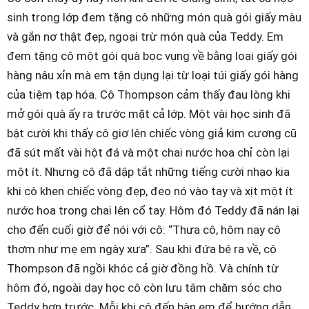
sinh trong lớp đem tặng cô những món quà gói giấy màu
và gắn nơ thật đẹp, ngoại trừ món quà của Teddy. Em
đem tặng cô một gói quà bọc vụng về bằng loại giấy gói
hàng nâu xỉn mà em tận dụng lại từ loại túi giấy gói hàng
của tiệm tạp hóa. Cô Thompson cảm thấy đau lòng khi
mở gói quà ấy ra trước mặt cả lớp. Một vài học sinh đã
bật cười khi thấy cô giơ lên chiếc vòng giả kim cương cũ
đã sút mất vài hột đá và một chai nước hoa chỉ còn lại
một ít. Nhưng cô đã dập tắt những tiếng cười nhạo kia
khi cô khen chiếc vòng đẹp, đeo nó vào tay và xịt một ít
nước hoa trong chai lên cổ tay. Hôm đó Teddy đã nán lại
cho đến cuối giờ để nói với cô: “Thưa cô, hôm nay cô
thơm như mẹ em ngày xưa”. Sau khi đứa bé ra về, cô
Thompson đã ngồi khóc cả giờ đồng hồ. Và chính từ
hôm đó, ngoài dạy học cô còn lưu tâm chăm sóc cho
Teddy hơn trước. Mỗi khi cô đến bàn em để hướng dẫn