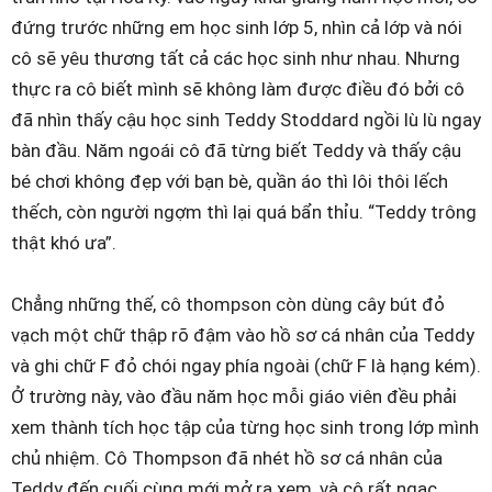
đứng trước những em học sinh lớp 5, nhìn cả lớp và nói
cô sẽ yêu thương tất cả các học sinh như nhau. Nhưng
thực ra cô biết mình sẽ không làm được điều đó bởi cô
đã nhìn thấy cậu học sinh Teddy Stoddard ngồi lù lù ngay
bàn đầu. Năm ngoái cô đã từng biết Teddy và thấy cậu
bé chơi không đẹp với bạn bè, quần áo thì lôi thôi lếch
thếch, còn người ngợm thì lại quá bẩn thỉu. “Teddy trông
thật khó ưa”.
Chẳng những thế, cô thompson còn dùng cây bút đỏ
vạch một chữ thập rõ đậm vào hồ sơ cá nhân của Teddy
và ghi chữ F đỏ chói ngay phía ngoài (chữ F là hạng kém).
Ở trường này, vào đầu năm học mỗi giáo viên đều phải
xem thành tích học tập của từng học sinh trong lớp mình
chủ nhiệm. Cô Thompson đã nhét hồ sơ cá nhân của
Teddy đến cuối cùng mới mở ra xem, và cô rất ngạc