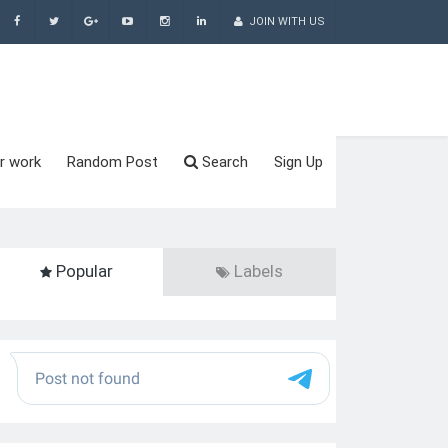
JOIN WITH US
r work
Random Post
Search
Sign Up
Popular
Labels