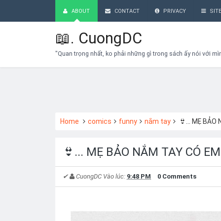
ABOUT
CONTACT
PRIVACY
SIT
📖.
CuongDC
"Quan trọng nhất, ko phải những gì trong sách ấy nói với mì
Home
comics
funny
nắm tay
👙... MẸ BẢO
👙... MẸ BẢO NẮM TAY CÓ EM
✔
CuongDC
Vào lúc:
9:48 PM
0 Comments