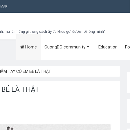
EMAP
nh, mà là những gì trong sách ấy đã khêu gợi được nơi lòng mình"
Home
CuongDC community
Education
Fo
Bạn đang cần tìm kiếm gì?
Theo dõi blog qua Email
Hãy đăng kí theo dõi blog để cập nhật những thủ thuật blogger, cách
làm Seo Blogspot vào hòm thư của mình
 NẮM TAY CÓ EM BÉ LÀ THẬT
Subscribe
 BÉ LÀ THẬT