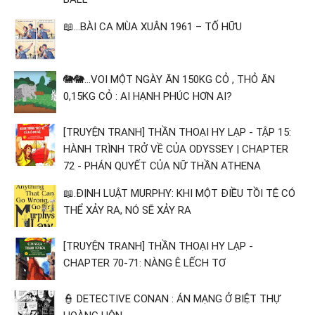
📖...BÀI CA MÙA XUÂN 1961 – TỐ HỮU
🐘🐘...VOI MỘT NGÀY ĂN 150KG CỎ , THỎ ĂN
0,15KG CỎ : AI HẠNH PHÚC HƠN AI?
[TRUYỆN TRANH] THẦN THOẠI HY LẠP - TẬP 15:
HÀNH TRÌNH TRỞ VỀ CỦA ODYSSEY | CHAPTER
72 - PHÁN QUYẾT CỦA NỮ THẦN ATHENA
📖.ĐỊNH LUẬT MURPHY: KHI MỘT ĐIỀU TỒI TỆ CÓ
THỂ XẢY RA, NÓ SẼ XẢY RA
[TRUYỆN TRANH] THẦN THOẠI HY LẠP -
CHAPTER 70-71: NÀNG Ê LẾCH TƠ
👮 DETECTIVE CONAN : ÁN MẠNG Ở BIỆT THỰ