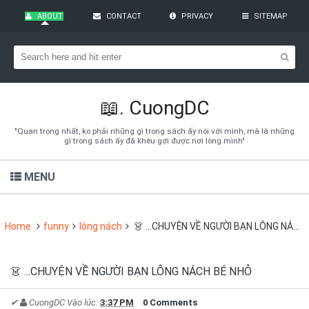
ABOUT
CONTACT
PRIVACY
SITEMAP
Bạn đang cần tìm kiếm gì?
Theo dõi blog qua Email
Hãy đăng kí theo dõi blog để cập nhật những thủ thuật blogger,
cách làm Seo Blogspot vào hòm thư của mình
📖.
CuongDC
Subscribe
"Quan trọng nhất, ko phải những gì trong sách ấy nói với mình, mà là những
gì trong sách ấy đã khêu gợi được nơi lòng mình"
MENU
Home
funny
lông nách
👗 ...CHUYỆN VỀ NGƯỜI BẠN LÔNG NÁCH BÉ NHỎ
👗 ...CHUYỆN VỀ NGƯỜI BẠN LÔNG NÁCH BÉ NHỎ
✔
CuongDC
Vào lúc:
3:37 PM
0 Comments