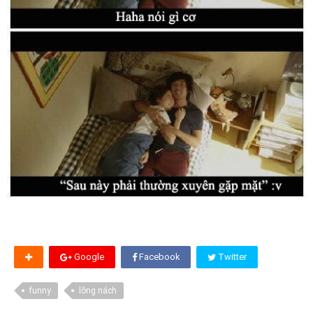
Google
Facebook
Twitter
funny
lông nách