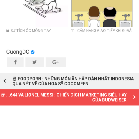
🐌 SỰ TÍCH ÓC MÓNG TAY
👔...CẨM NANG GIAO TIẾP KHI ĐI ĐÁI
CuongDC
🍜 FOODPORN : NHỮNG MÓN ĂN HẤP DẪN NHẤT INDONESIA
QUA NÉT VẼ CỦA HỌA SỸ COCOMEEN
🍺 ...644 VÀ LIONEL MESSI : CHIẾN DỊCH MARKETING SIÊU HAY
CỦA BUDWEISER