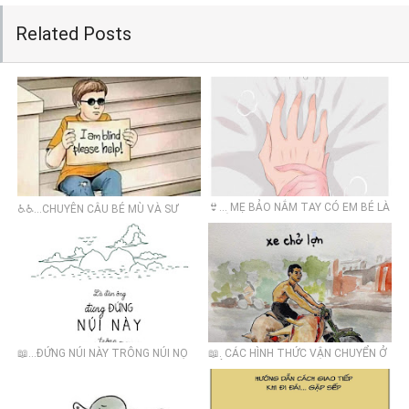
Related Posts
👙... MẸ BẢO NẮM TAY CÓ EM BÉ LÀ
♿♿...CHUYỆN CẬU BÉ MÙ VÀ SỰ
THẬT
THẬT CẢM ĐỘNG ĐẰNG SAU ĐÓ
📖...ĐỨNG NÚI NÀY TRÔNG NÚI NỌ
📖. CÁC HÌNH THỨC VẬN CHUYỂN Ở
VIỆT NAM - JAKE ECCLESHARE‎