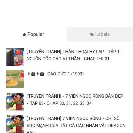
Popular
Labels
[TRUYỆN TRANH] THẦN THOẠI HY LẠP - TẬP 1 :
NGUỒN GỐC CÁC VỊ THẦN - CHAPTER 01
👩‍🏫👩‍🏫...ĐẠO ĐỨC 1 (1993)
[TRUYEN TRANH] - 7 VIÊN NGỌC RỒNG BẢN ĐẸP
- TẬP 03- CHAP 30, 31, 32, 33, 34
[TRUYEN TRANH] 7 VIÊN NGỌC RỒNG - CHỈ SỐ
SỨC MẠNH CỦA TẤT CẢ CÁC NHÂN VẬT DRAGON
BALL