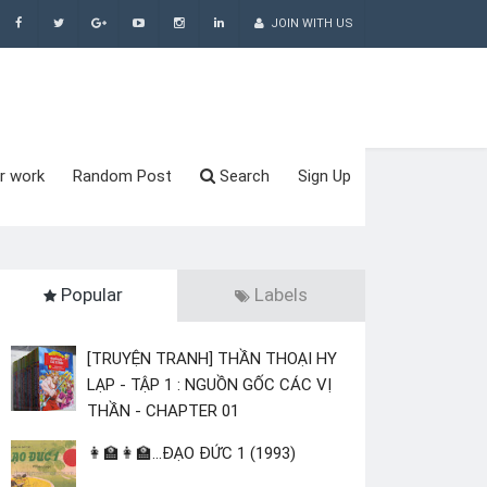
JOIN WITH US
r work
Random Post
Search
Sign Up
Popular
Labels
[TRUYỆN TRANH] THẦN THOẠI HY
LẠP - TẬP 1 : NGUỒN GỐC CÁC VỊ
THẦN - CHAPTER 01
👩‍🏫👩‍🏫...ĐẠO ĐỨC 1 (1993)