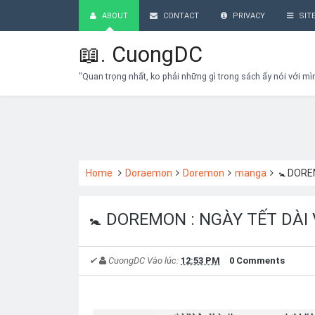
ABOUT
CONTACT
PRIVACY
SIT
📖.
CuongDC
"Quan trọng nhất, ko phải những gì trong sách ấy nói với mì
Home
Doraemon
Doremon
manga
🚼 DORE
🚼 DOREMON : NGÀY TẾT DÀI
✔
CuongDC
Vào lúc:
12:53 PM
0 Comments