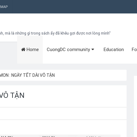
EMAP
nh, mà là những gì trong sách ấy đã khêu gợi được nơi lòng mình"
Home
CuongDC community
Education
Fo
Bạn đang cần tìm kiếm gì?
Theo dõi blog qua Email
Hãy đăng kí theo dõi blog để cập nhật những thủ thuật blogger, cách
làm Seo Blogspot vào hòm thư của mình
MON : NGÀY TẾT DÀI VÔ TẬN
Subscribe
 VÔ TẬN