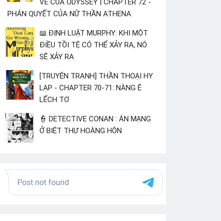
VỀ CỦA ODYSSEY | CHAPTER 72 -
PHÁN QUYẾT CỦA NỮ THẦN ATHENA
📖.ĐỊNH LUẬT MURPHY: KHI MỘT
ĐIỀU TỒI TỆ CÓ THỂ XẢY RA, NÓ
SẼ XẢY RA
[TRUYỆN TRANH] THẦN THOẠI HY
LẠP - CHAPTER 70-71: NÀNG Ê
LẾCH TƠ
👮 DETECTIVE CONAN : ÁN MẠNG
Ở BIỆT THỰ HOÀNG HÔN