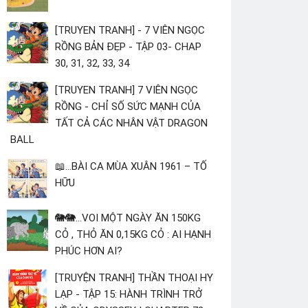
[TRUYEN TRANH] - 7 VIÊN NGỌC
RỒNG BẢN ĐẸP - TẬP 03- CHAP
30, 31, 32, 33, 34
[TRUYEN TRANH] 7 VIÊN NGỌC
RỒNG - CHỈ SỐ SỨC MẠNH CỦA
TẤT CẢ CÁC NHÂN VẬT DRAGON
BALL
📖...BÀI CA MÙA XUÂN 1961 – TỐ
HỮU
🐘🐘...VOI MỘT NGÀY ĂN 150KG
CỎ , THỎ ĂN 0,15KG CỎ : AI HẠNH
PHÚC HƠN AI?
[TRUYỆN TRANH] THẦN THOẠI HY
LẠP - TẬP 15: HÀNH TRÌNH TRỞ