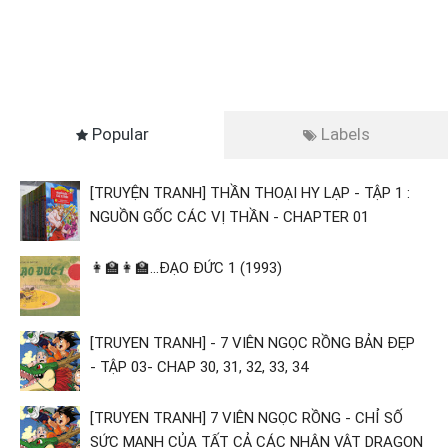
Popular
Labels
[TRUYỆN TRANH] THẦN THOẠI HY LẠP - TẬP 1 :
NGUỒN GỐC CÁC VỊ THẦN - CHAPTER 01
👩‍🏫👩‍🏫...ĐẠO ĐỨC 1 (1993)
[TRUYEN TRANH] - 7 VIÊN NGỌC RỒNG BẢN ĐẸP
- TẬP 03- CHAP 30, 31, 32, 33, 34
[TRUYEN TRANH] 7 VIÊN NGỌC RỒNG - CHỈ SỐ
SỨC MẠNH CỦA TẤT CẢ CÁC NHÂN VẬT DRAGON