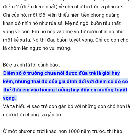
điểm 2 (điểm kém nhất) về nhà như bị đưa ra phán xét :
Chị của nó, một Đội viên thiếu niên tiền phong quàng
khăn đỏ nhìn nó như rủa sả. Mẹ nó ngồi buồn rầu thất
vọng về con. Em nó nép vào mẹ vô tư cười nhìn nó như
một kẻ xa lạ. Nó thì đau buồn tuyệt vọng. Chỉ có con chó
là chồm lên ngực nó vui mừng.
Bức tranh là lời cảnh báo :
Điểm số ở trường chưa nói được đứa trẻ là giỏi hay
kém, nhưng thái độ của gia đình đối với điểm số đó có
thể đưa em vào hoang tưởng hay đẩy em xuống tuyệt
vọng.
Và ta hiểu vì sao trẻ con gắn bó với những con chó hơn là
người lớn chúng ta gắn bó.
Ở một phương trời khác, hơn 1000 năm trước, thi hào