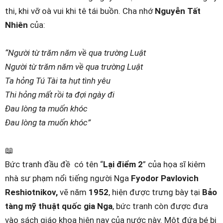
thi, khi vỡ oà vui khi tê tái buồn. Cha nhớ
Nguyễn Tất
Nhiên
của:
“Người từ trăm năm về qua trường Luật
Người từ trăm năm về qua trường Luật
Ta hỏng Tú Tài ta hụt tình yêu
Thi hỏng mất rồi ta đợi ngày đi
Đau lòng ta muốn khóc
Đau lòng ta muốn khóc”
📖
Bức tranh đầu đề có tên “
Lại điểm 2
” của họa sĩ kiêm
nhà sư phạm nổi tiếng người Nga
Fyodor Pavlovich
Reshiotnikov,
vẽ năm
1952
, hiện được trưng bày tại
Bảo
tàng mỹ thuật quốc gia Nga
, bức tranh còn được đưa
vào sách giáo khoa hiện nay của nước này. Một đứa bé bị