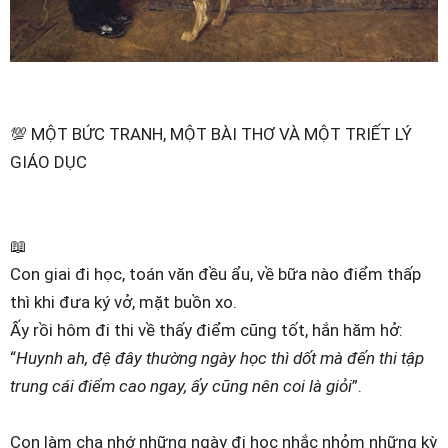
💯 MỘT BỨC TRANH, MỘT BÀI THƠ VÀ MỘT TRIẾT LÝ
GIÁO DỤC
📖
Con giai đi học, toán văn đều ẩu, về bữa nào điểm thấp
thì khi đưa ký vở, mặt buồn xo.
Ấy rồi hôm đi thi về thấy điểm cũng tốt, hắn hăm hở:
“
Huynh ah, đệ đây thường ngày học thì dốt mà đến thi tập
trung cái điểm cao ngay, ấy cũng nên coi là giỏi
”.
Con làm cha nhớ những ngày đi học nhắc nhỏm những kỳ