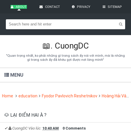
ABOUT
CONTACT
PRIVACY
SITEMAP
Bạn đang cần tìm kiếm gì?
Theo dõi blog qua Email
Hãy đăng kí theo dõi blog để cập nhật những thủ thuật blogger,
cách làm Seo Blogspot vào hòm thư của mình
📖.
CuongDC
Subscribe
"Quan trọng nhất, ko phải những gì trong sách ấy nói với mình, mà là những
gì trong sách ấy đã khêu gợi được nơi lòng mình"
MENU
Home
education
Fyodor Pavlovich Reshetnikov
Hoàng Hải Vân
🐶 LẠI ĐIỂM HAI À ?
✔
CuongDC
Vào lúc:
10:40 AM
0 Comments