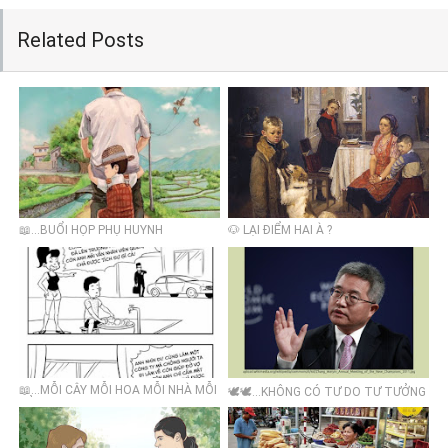
Related Posts
📖...BUỔI HỌP PHỤ HUYNH
🐶 LẠI ĐIỂM HAI À ?
📖...MỖI CÂY MỖI HOA MỖI NHÀ MỖI
🕊🕊...KHÔNG CÓ TỰ DO TƯ TƯỞNG
CẢNH
THÌ KHÔNG THỂ CÓ SÁNG TẠO