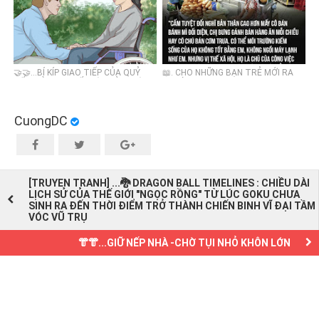
🤝🤝…BÍ KÍP GIAO TIẾP CỦA QUỶ
📖. CHO NHỮNG BẠN TRẺ MỚI RA
CỐC TỬ : CHO ĐỐI TÁC CẢM GIÁC
TRƯỜNG .
ĐƯỢC WIN, GIỮ CÂN ĐỐI VUÔNG VÀ
TRÒN
CuongDC
[TRUYEN TRANH] ...🐉 DRAGON BALL TIMELINES : CHIỀU DÀI
LỊCH SỬ CỦA THẾ GIỚI "NGỌC RỒNG" TỪ LÚC GOKU CHƯA
SINH RA ĐẾN THỜI ĐIỂM TRỞ THÀNH CHIẾN BINH VĨ ĐẠI TẦM
VÓC VŨ TRỤ
👘👘...GIỮ NẾP NHÀ -CHỜ TỤI NHỎ KHÔN LỚN