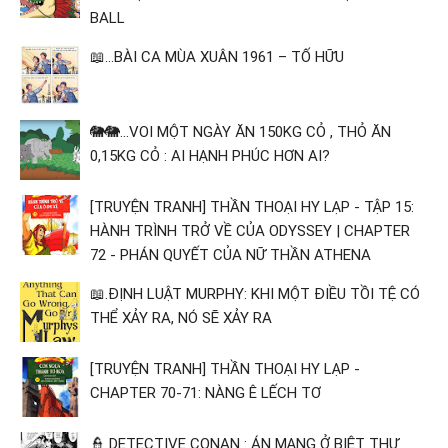
BALL
📖...BÀI CA MÙA XUÂN 1961 – TỐ HỮU
🐘🐘...VOI MỘT NGÀY ĂN 150KG CỎ , THỎ ĂN
0,15KG CỎ : AI HẠNH PHÚC HƠN AI?
[TRUYỆN TRANH] THẦN THOẠI HY LẠP - TẬP 15:
HÀNH TRÌNH TRỞ VỀ CỦA ODYSSEY | CHAPTER
72 - PHÁN QUYẾT CỦA NỮ THẦN ATHENA
📖.ĐỊNH LUẬT MURPHY: KHI MỘT ĐIỀU TỒI TỆ CÓ
THỂ XẢY RA, NÓ SẼ XẢY RA
[TRUYỆN TRANH] THẦN THOẠI HY LẠP -
CHAPTER 70-71: NÀNG Ê LẾCH TƠ
👮 DETECTIVE CONAN : ÁN MẠNG Ở BIỆT THỰ