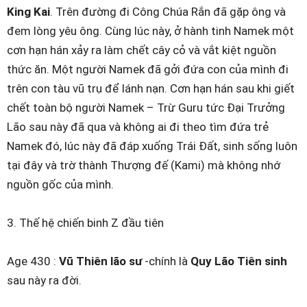
King Kai
. Trên đường đi Công Chúa Rắn đã gặp ông và
đem lòng yêu ông. Cùng lúc này, ở hành tinh Namek một
cơn hạn hán xảy ra làm chết cây cỏ và vắt kiệt nguồn
thức ăn. Một người Namek đã gởi đứa con của mình đi
trên con tàu vũ trụ để lánh nạn. Cơn hạn hán sau khi giết
chết toàn bộ người Namek – Trừ Guru tức Đại Trưởng
Lão sau này đã qua và không ai đi theo tìm đứa trẻ
Namek đó, lúc này đã đáp xuống Trái Đất, sinh sống luôn
tại đây và trờ thành Thượng đế (Kami) mà không nhớ
nguồn gốc của mình.
3. Thế hệ chiến binh Z đầu tiên
Age 430 :
Vũ Thiên lão sư
-chính là
Quy Lão Tiên sinh
sau này ra đời.