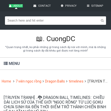
ABOUT
CONTACT
PRIVACY
SITEMAP
Bạn đang cần tìm kiếm gì?
Theo dõi blog qua Email
Hãy đăng kí theo dõi blog để cập nhật những thủ thuật blogger,
cách làm Seo Blogspot vào hòm thư của mình
📖.
CuongDC
Subscribe
"Quan trọng nhất, ko phải những gì trong sách ấy nói với mình, mà là những
gì trong sách ấy đã khêu gợi được nơi lòng mình"
MENU
Home
7 viên ngọc rồng
Dragon Balls
timelines
[TRUYEN TRANH] ...🐉 DRAGON BALL TIMELINES : CHIỀU DÀI LỊCH SỬ CỦA THẾ GIỚI "NGỌC RỒNG" TỪ LÚC GOKU CHƯA SINH RA ĐẾN THỜI ĐIỂM TRỞ THÀNH CHIẾN BINH VĨ ĐẠI TẦM VÓC VŨ TRỤ
[TRUYEN TRANH] ...🐉 DRAGON BALL TIMELINES : CHIỀU
DÀI LỊCH SỬ CỦA THẾ GIỚI "NGỌC RỒNG" TỪ LÚC GOKU
CHƯA SINH RA ĐẾN THỜI ĐIỂM TRỞ THÀNH CHIẾN BINH