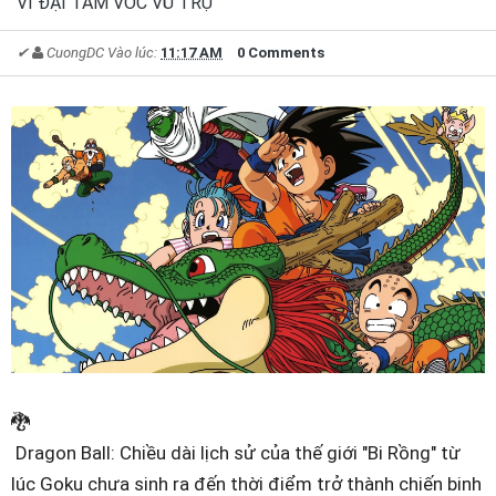
VĨ ĐẠI TẦM VÓC VŨ TRỤ
✔
CuongDC
Vào lúc:
11:17 AM
0 Comments
🐉
Dragon Ball: Chiều dài lịch sử của thế giới "Bi Rồng" từ
lúc Goku chưa sinh ra đến thời điểm trở thành chiến binh