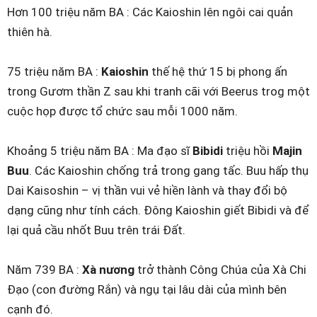
Hơn 100 triệu năm BA : Các Kaioshin lên ngôi cai quản
thiên hà.
75 triệu năm BA :
Kaioshin
thế hệ thứ 15 bị phong ấn
trong Gươm thần Z sau khi tranh cãi với Beerus trog một
cuộc họp được tổ chức sau mỗi 1000 năm.
Khoảng 5 triệu năm BA : Ma đạo sĩ
Bibidi
triệu hồi
Majin
Buu
. Các Kaioshin chống trả trong gang tấc. Buu hấp thụ
Dai Kaisoshin – vị thần vui vẻ hiền lành và thay đổi bộ
dạng cũng như tính cách. Đông Kaioshin giết Bibidi và để
lại quả cầu nhốt Buu trên trái Đất.
Năm 739 BA :
Xà nương
trở thành Công Chúa của Xà Chi
Đạo (con đường Rắn) và ngụ tại lâu dài của mình bên
cạnh đó.