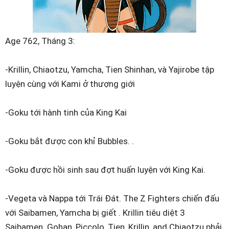
Age 762, Tháng 3:
-Krillin, Chiaotzu, Yamcha, Tien Shinhan, và Yajirobe tập
luyện cùng với Kami ở thượng giới
-Goku tới hành tinh của King Kai
-Goku bắt được con khỉ Bubbles. .
-Goku được hồi sinh sau đợt huấn luyện với King Kai.
-Vegeta và Nappa tới Trái Đát. The Z Fighters chiến đấu
với Saibamen, Yamcha bị giết . Krillin tiêu diệt 3
Saibamen. Gohan, Piccolo, Tien, Krillin, and Chiaotzu phải