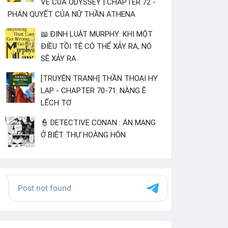
VỀ CỦA ODYSSEY | CHAPTER 72 -
PHÁN QUYẾT CỦA NỮ THẦN ATHENA
📖.ĐỊNH LUẬT MURPHY: KHI MỘT
ĐIỀU TỒI TỆ CÓ THỂ XẢY RA, NÓ
SẼ XẢY RA
[TRUYỆN TRANH] THẦN THOẠI HY
LẠP - CHAPTER 70-71: NÀNG Ê
LẾCH TƠ
👮 DETECTIVE CONAN : ÁN MẠNG
Ở BIỆT THỰ HOÀNG HÔN