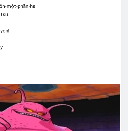
bốn-một-phần-hai
utsu
yon!!
uy