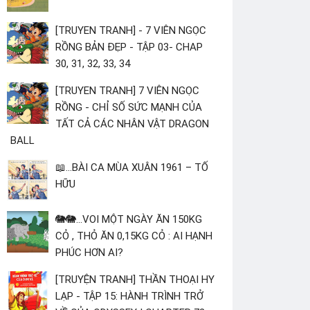
[TRUYEN TRANH] - 7 VIÊN NGỌC
RỒNG BẢN ĐẸP - TẬP 03- CHAP
30, 31, 32, 33, 34
[TRUYEN TRANH] 7 VIÊN NGỌC
RỒNG - CHỈ SỐ SỨC MẠNH CỦA
TẤT CẢ CÁC NHÂN VẬT DRAGON
BALL
📖...BÀI CA MÙA XUÂN 1961 – TỐ
HỮU
🐘🐘...VOI MỘT NGÀY ĂN 150KG
CỎ , THỎ ĂN 0,15KG CỎ : AI HẠNH
PHÚC HƠN AI?
[TRUYỆN TRANH] THẦN THOẠI HY
LẠP - TẬP 15: HÀNH TRÌNH TRỞ