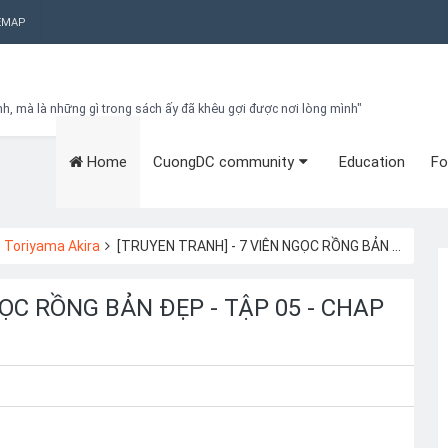
EMAP
nh, mà là những gì trong sách ấy đã khêu gợi được nơi lòng mình"
Home
CuongDC community
Education
Fo
Bạn đang cần tìm kiếm gì?
Theo dõi blog qua Email
Hãy đăng kí theo dõi blog để cập nhật những thủ thuật blogger, cách
làm Seo Blogspot vào hòm thư của mình
Toriyama Akira
[TRUYEN TRANH] - 7 VIÊN NGỌC RỒNG BẢN ĐẸP - TẬP 05 - CHAP 60-66
Subscribe
GỌC RỒNG BẢN ĐẸP - TẬP 05 - CHAP