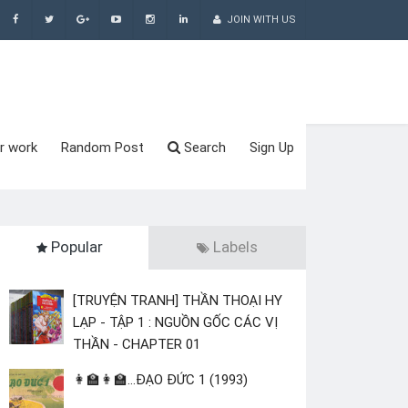
JOIN WITH US
r work
Random Post
Search
Sign Up
Popular
Labels
[TRUYỆN TRANH] THẦN THOẠI HY
LẠP - TẬP 1 : NGUỒN GỐC CÁC VỊ
THẦN - CHAPTER 01
👩‍🏫👩‍🏫...ĐẠO ĐỨC 1 (1993)