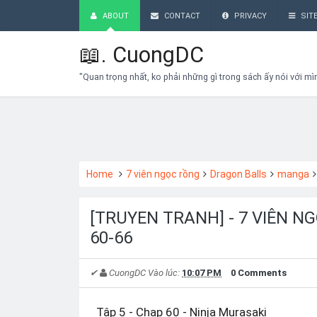
ABOUT
CONTACT
PRIVACY
SIT
📖.
CuongDC
"Quan trọng nhất, ko phải những gì trong sách ấy nói với mì
Home
7 viên ngọc rồng
Dragon Balls
manga
[TRUYEN TRANH] - 7 VIÊN N
60-66
✔
CuongDC
Vào lúc:
10:07 PM
0 Comments
Tập 5 - Chap 60 - Ninja Murasaki