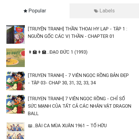
Popular
Labels
[TRUYỆN TRANH] THẦN THOẠI HY LẠP - TẬP 1 :
NGUỒN GỐC CÁC VỊ THẦN - CHAPTER 01
👩‍🏫👩‍🏫...ĐẠO ĐỨC 1 (1993)
[TRUYEN TRANH] - 7 VIÊN NGỌC RỒNG BẢN ĐẸP
- TẬP 03- CHAP 30, 31, 32, 33, 34
[TRUYEN TRANH] 7 VIÊN NGỌC RỒNG - CHỈ SỐ
SỨC MẠNH CỦA TẤT CẢ CÁC NHÂN VẬT DRAGON
BALL
📖...BÀI CA MÙA XUÂN 1961 – TỐ HỮU