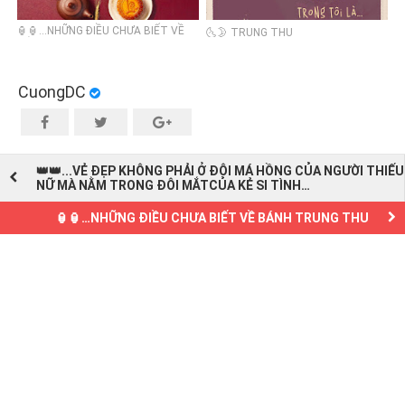
🏮🏮…NHỮNG ĐIỀU CHƯA BIẾT VỀ
🌜🌛 TRUNG THU
BÁNH TRUNG THU
CuongDC
👑👑...VẺ ĐẸP KHÔNG PHẢI Ở ĐÔI MÁ HỒNG CỦA NGƯỜI THIẾU
NỮ MÀ NẰM TRONG ĐÔI MẮTCỦA KẺ SI TÌNH…
🏮🏮…NHỮNG ĐIỀU CHƯA BIẾT VỀ BÁNH TRUNG THU