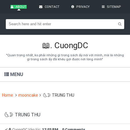
ABOUT
CONTACT
PRIVACY
SITEMAP
Bạn đang cần tìm kiếm gì?
Theo dõi blog qua Email
Hãy đăng kí theo dõi blog để cập nhật những thủ thuật blogger,
cách làm Seo Blogspot vào hòm thư của mình
📖.
CuongDC
Subscribe
"Quan trọng nhất, ko phải những gì trong sách ấy nói với mình, mà là những
gì trong sách ấy đã khêu gợi được nơi lòng mình"
MENU
Home
mooncake
🌜🌛 TRUNG THU
🌜🌛 TRUNG THU
✔
CuongDC
Vào lúc:
12:03 PM
0 Comments