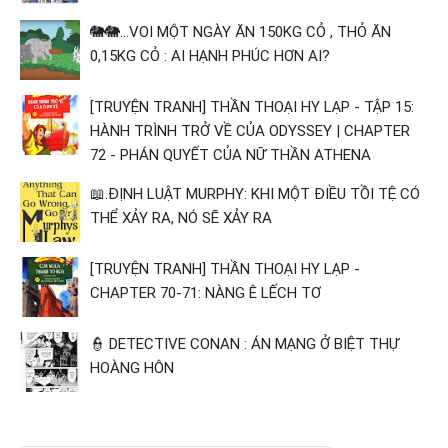
🐘🐘...VOI MỘT NGÀY ĂN 150KG CỎ , THỎ ĂN
0,15KG CỎ : AI HẠNH PHÚC HƠN AI?
[TRUYỆN TRANH] THẦN THOẠI HY LẠP - TẬP 15:
HÀNH TRÌNH TRỞ VỀ CỦA ODYSSEY | CHAPTER
72 - PHÁN QUYẾT CỦA NỮ THẦN ATHENA
📖.ĐỊNH LUẬT MURPHY: KHI MỘT ĐIỀU TỒI TỆ CÓ
THỂ XẢY RA, NÓ SẼ XẢY RA
[TRUYỆN TRANH] THẦN THOẠI HY LẠP -
CHAPTER 70-71: NÀNG Ê LẾCH TƠ
👮 DETECTIVE CONAN : ÁN MẠNG Ở BIỆT THỰ
HOÀNG HÔN