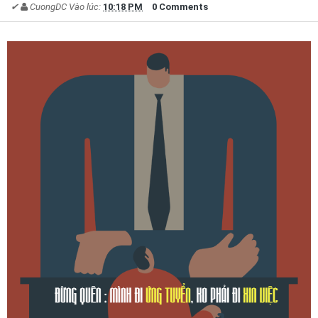
✔
CuongDC
Vào lúc:
10:18 PM
0 Comments