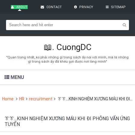
ABOUT
CONTACT
PRIVACY
SITEMAP
Bạn đang cần tìm kiếm gì?
Theo dõi blog qua Email
Hãy đăng kí theo dõi blog để cập nhật những thủ thuật blogger,
cách làm Seo Blogspot vào hòm thư của mình
📖.
CuongDC
Subscribe
"Quan trọng nhất, ko phải những gì trong sách ấy nói với mình, mà là những
gì trong sách ấy đã khêu gợi được nơi lòng mình"
MENU
Home
HR
recruitment
👔👔...KINH NGHIỆM XƯƠNG MÁU KHI ĐI PHỎNG VẤN ỨNG TUYỂN
👔👔...KINH NGHIỆM XƯƠNG MÁU KHI ĐI PHỎNG VẤN ỨNG
TUYỂN