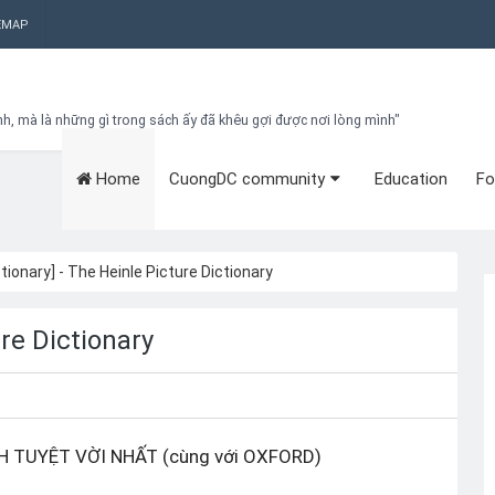
EMAP
nh, mà là những gì trong sách ấy đã khêu gợi được nơi lòng mình"
Home
CuongDC community
Education
Fo
Bạn đang cần tìm kiếm gì?
Theo dõi blog qua Email
Hãy đăng kí theo dõi blog để cập nhật những thủ thuật blogger, cách
làm Seo Blogspot vào hòm thư của mình
ctionary] - The Heinle Picture Dictionary
Subscribe
ure Dictionary
H TUYỆT VỜI NHẤT (cùng với OXFORD)