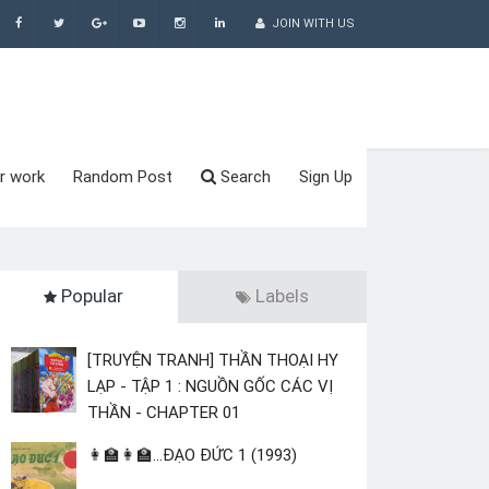
JOIN WITH US
r work
Random Post
Search
Sign Up
Popular
Labels
[TRUYỆN TRANH] THẦN THOẠI HY
LẠP - TẬP 1 : NGUỒN GỐC CÁC VỊ
THẦN - CHAPTER 01
👩‍🏫👩‍🏫...ĐẠO ĐỨC 1 (1993)