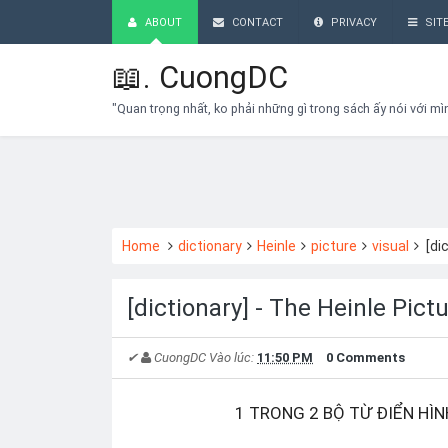
ABOUT
CONTACT
PRIVACY
SIT
📖.
CuongDC
"Quan trọng nhất, ko phải những gì trong sách ấy nói với mì
Home
dictionary
Heinle
picture
visual
[di
[dictionary] - The Heinle Pict
✔
CuongDC
Vào lúc:
11:50 PM
0 Comments
1 TRONG 2 BỘ TỪ ĐIỂN HÌN