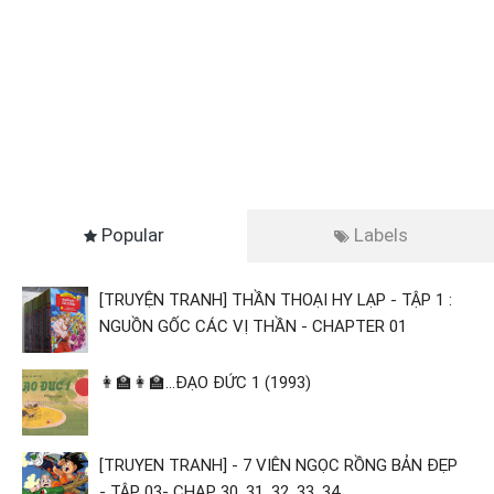
Popular
Labels
[TRUYỆN TRANH] THẦN THOẠI HY LẠP - TẬP 1 :
NGUỒN GỐC CÁC VỊ THẦN - CHAPTER 01
👩‍🏫👩‍🏫...ĐẠO ĐỨC 1 (1993)
[TRUYEN TRANH] - 7 VIÊN NGỌC RỒNG BẢN ĐẸP
- TẬP 03- CHAP 30, 31, 32, 33, 34