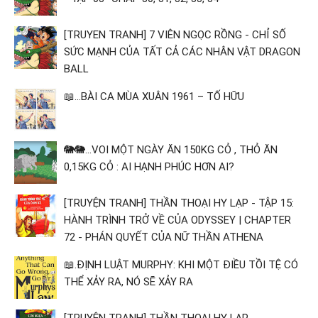
[TRUYEN TRANH] 7 VIÊN NGỌC RỒNG - CHỈ SỐ
SỨC MẠNH CỦA TẤT CẢ CÁC NHÂN VẬT DRAGON
BALL
📖...BÀI CA MÙA XUÂN 1961 – TỐ HỮU
🐘🐘...VOI MỘT NGÀY ĂN 150KG CỎ , THỎ ĂN
0,15KG CỎ : AI HẠNH PHÚC HƠN AI?
[TRUYỆN TRANH] THẦN THOẠI HY LẠP - TẬP 15:
HÀNH TRÌNH TRỞ VỀ CỦA ODYSSEY | CHAPTER
72 - PHÁN QUYẾT CỦA NỮ THẦN ATHENA
📖.ĐỊNH LUẬT MURPHY: KHI MỘT ĐIỀU TỒI TỆ CÓ
THỂ XẢY RA, NÓ SẼ XẢY RA