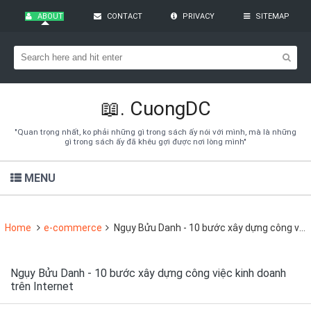
ABOUT
CONTACT
PRIVACY
SITEMAP
Bạn đang cần tìm kiếm gì?
Theo dõi blog qua Email
Hãy đăng kí theo dõi blog để cập nhật những thủ thuật blogger,
cách làm Seo Blogspot vào hòm thư của mình
📖.
CuongDC
Subscribe
"Quan trọng nhất, ko phải những gì trong sách ấy nói với mình, mà là những
gì trong sách ấy đã khêu gợi được nơi lòng mình"
MENU
Home
e-commerce
Ngụy Bửu Danh - 10 bước xây dựng công việc kinh doanh trên Internet
Ngụy Bửu Danh - 10 bước xây dựng công việc kinh doanh
trên Internet