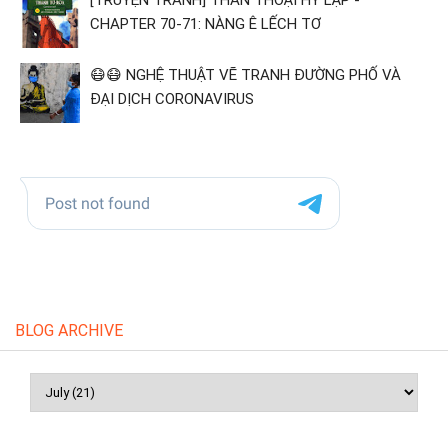
[TRUYỆN TRANH] THẦN THOẠI HY LẠP -
CHAPTER 70-71: NÀNG Ê LẾCH TƠ
😷😷 NGHỆ THUẬT VẼ TRANH ĐƯỜNG PHỐ VÀ
ĐẠI DỊCH CORONAVIRUS
BLOG ARCHIVE