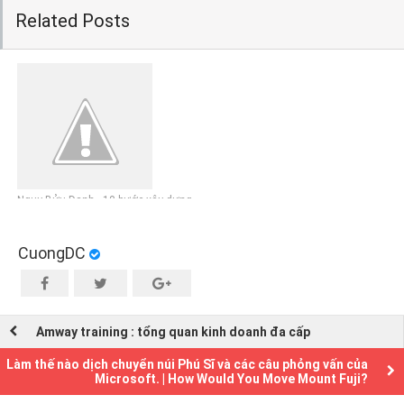
Related Posts
Ngụy Bửu Danh - 10 bước xây dựng
công việc kinh doanh trên Internet
CuongDC
Amway training : tổng quan kinh doanh đa cấp
Làm thế nào dịch chuyển núi Phú Sĩ và các câu phỏng vấn của
Microsoft. | How Would You Move Mount Fuji?