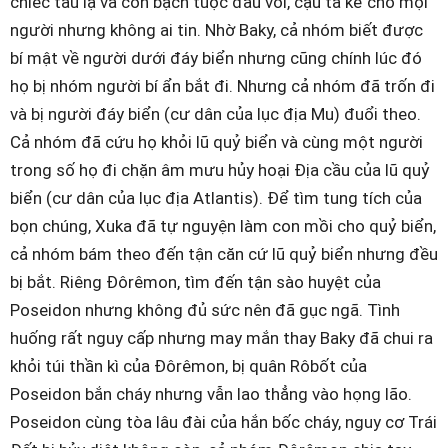
chiếc tàu lạ và con bạch tuộc đầu voi, cậu ta kể cho mọi
người nhưng không ai tin. Nhờ Baky, cả nhóm biết được
bí mật về người dưới đáy biển nhưng cũng chính lúc đó
họ bị nhóm người bí ẩn bắt đi. Nhưng cả nhóm đã trốn đi
và bị người đáy biển (cư dân của lục địa Mu) đuổi theo.
Cả nhóm đã cứu họ khỏi lũ quỷ biển và cùng một người
trong số họ đi chặn âm mưu hủy hoại Địa cầu của lũ quỷ
biển (cư dân của lục địa Atlantis). Để tìm tung tích của
bọn chúng, Xuka đã tự nguyện làm con mồi cho quỷ biển,
cả nhóm bám theo đến tận căn cứ lũ quỷ biển nhưng đều
bị bắt. Riêng Đôrêmon, tìm đến tận sào huyệt của
Poseidon nhưng không đủ sức nên đã gục ngã. Tình
huống rất nguy cấp nhưng may mắn thay Baky đã chui ra
khỏi túi thần kì của Đôrêmon, bị quân Rôbốt của
Poseidon bắn cháy nhưng vẫn lao thẳng vào họng lão.
Poseidon cùng tòa lâu đài của hắn bốc cháy, nguy cơ Trái