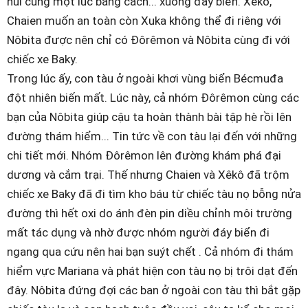
núi cùng một lúc bằng cách... xuống đáy biển. Xêkô,
Chaien muốn an toàn còn Xuka không thể đi riêng với
Nôbita được nên chỉ có Đôrêmon và Nôbita cùng đi với
chiếc xe Baky.
Trong lúc ấy, con tàu ở ngoài khơi vùng biển Bécmuđa
đột nhiên biến mất. Lúc này, cả nhóm Đôrêmon cùng các
bạn của Nôbita giúp cậu ta hoàn thành bài tập hè rồi lên
đường thám hiểm... Tin tức về con tàu lại đến với những
chi tiết mới. Nhóm Đôrêmon lên đường khám phá đại
dương và cắm trại. Thế nhưng Chaien và Xêkô đã trộm
chiếc xe Baky đã đi tìm kho báu từ chiếc tàu nọ bỗng nửa
đường thì hết oxi do ánh đèn pin diều chỉnh môi trường
mất tác dụng và nhờ được nhóm người đáy biển đi
ngang qua cứu nên hai bạn suýt chết . Cả nhóm đi thám
hiểm vực Mariana và phát hiện con tàu nọ bị trôi dạt đến
đây. Nôbita đứng đợi các ban ở ngoài con tàu thì bắt gặp