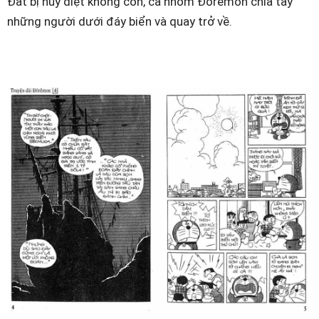
Đất bị hủy diệt không còn, cả nhóm Đôrêmon chia tay
những người dưới đáy biển và quay trở về.