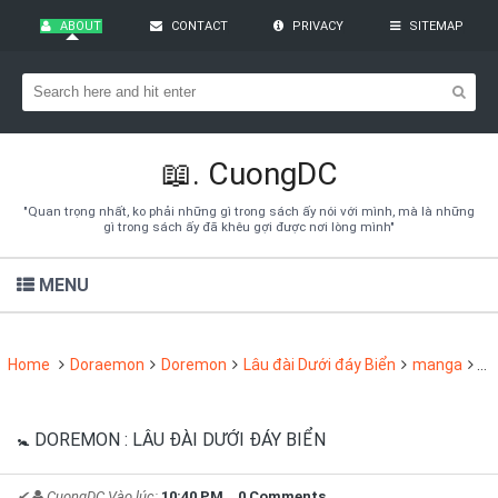
ABOUT
CONTACT
PRIVACY
SITEMAP
Bạn đang cần tìm kiếm gì?
Theo dõi blog qua Email
Hãy đăng kí theo dõi blog để cập nhật những thủ thuật blogger,
cách làm Seo Blogspot vào hòm thư của mình
📖.
CuongDC
Subscribe
"Quan trọng nhất, ko phải những gì trong sách ấy nói với mình, mà là những
gì trong sách ấy đã khêu gợi được nơi lòng mình"
MENU
Home
Doraemon
Doremon
Lâu đài Dưới đáy Biển
manga
🚼
🚼 DOREMON : LÂU ĐÀI DƯỚI ĐÁY BIỂN
✔
CuongDC
Vào lúc:
10:40 PM
0 Comments