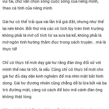
vui tai, chứ vẫn chọn sống cuộc sống của riêng mình,
theo cá tính của riêng mình.
Gái hư có thể trải qua vài lần trả giá đắt, nhưng như thế
lại nên khôn. Bởi thứ mà các cô tích lũy trên tình trường
không phải là mớ cổ tích từ xa xưa bà kể, không phải là
mớ ngôn tình hường thắm đọc trong sách truyện… mà là
thực tế!
Chỉ có thực tế mới dạy gái hư rằng đàn ông đối xử với
mình thế nào là tốt, là xấu. Cũng chỉ có thực tế mới cho
gái hư đủ dày dặn kinh nghiệm để mà nhìn mặt bắt hình
dong. Gái hư đương nhiên cũng chẳng dễ bị lừa bởi vài ba
trò đường mật, càng có cách để bóc mẽ cánh đàn ông
không thật lòng.