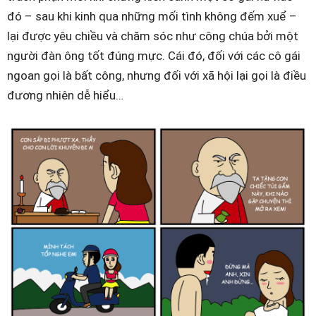
đó – sau khi kinh qua những mối tình không đếm xuể –
lại được yêu chiều và chăm sóc như công chúa bởi một
người đàn ông tốt đúng mực. Cái đó, đối với các cô gái
ngoan gọi là bất công, nhưng đối với xã hội lại gọi là điều
đương nhiên dễ hiểu…