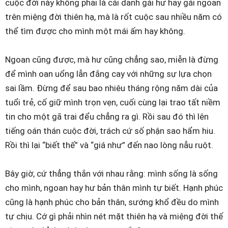
cuộc đời này không phải là cái danh gái hư hay gái ngoan
trên miệng đời thiên hạ, mà là rốt cuộc sau nhiều năm có
thể tìm được cho mình một mái ấm hay không.
Ngoan cũng được, mà hư cũng chẳng sao, miễn là đừng
để mình oan uổng lẫn đắng cay với những sự lựa chọn
sai lầm. Đừng để sau bao nhiêu tháng rộng năm dài của
tuổi trẻ, cố giữ mình trọn vẹn, cuối cùng lại trao tất niềm
tin cho một gã trai đểu chẳng ra gì. Rồi sau đó thì lên
tiếng oán thán cuộc đời, trách cứ số phận sao hẩm hiu.
Rồi thì lại “biết thế” và “giá như” đến nao lòng nẫu ruột.
Bây giờ, cứ thẳng thắn với nhau rằng: mình sống là sống
cho mình, ngoan hay hư bản thân mình tự biết. Hạnh phúc
cũng là hạnh phúc cho bản thân, sướng khổ đều do mình
tự chịu. Cớ gì phải nhìn nét mặt thiên hạ và miệng đời thế