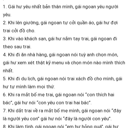
1. Gái hư yêu nhất bản thân mình, gái ngoan yêu người
yêu.
2. Khi lên giường, gái ngoan tự cởi quần áo, gái hư đợi
trai cởi đồ cho.
3. Khi vào khách sạn, gái hư nắm tay trai, gái ngoan đi
theo sau trai.
4. Khi đi ăn nhà hàng, gái ngoan nói tuỳ anh chọn món,
gái hư xem xét thật kỹ menu và chọn món nào mình thích
nhất.
5. Khi đi du lịch, gái ngoan nói trai xách đồ cho mình, gái
hư tự mình làm mọi thứ.
6. Khi ra mắt bố mẹ trai, gái ngoan nói “con thích hai
bác”, gái hư nói “con yêu con trai hai bác”.
7. Khi dắt trai về ra mắt bố mẹ mình, gái ngoan nói “đây
là người yêu con” gái hư nói “đây là người con yêu”.
8. Khi làm tình, gái ngoan nói “em hư hỏng quá”, gái hư