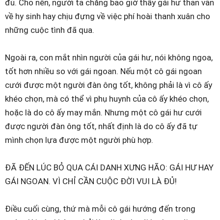
đủ. Cho nên, người ta chẳng bao giờ thấy gái hư than vãn
về hy sinh hay chịu đựng về việc phí hoài thanh xuân cho
những cuộc tình đã qua.
Ngoài ra, con mắt nhìn người của gái hư, nói không ngoa,
tốt hơn nhiều so với gái ngoan. Nếu một cô gái ngoan
cưới được một người đàn ông tốt, không phải là vì cô ấy
khéo chọn, mà có thể vì phụ huynh của cô ấy khéo chọn,
hoặc là do cô ấy may mắn. Nhưng một cô gái hư cưới
được người đàn ông tốt, nhất định là do cô ấy đã tự
mình chọn lựa được một người phù hợp.
ĐÃ ĐẾN LÚC BỎ QUA CÁI DANH XƯNG HÃO: GÁI HƯ HAY
GÁI NGOAN. VÌ CHỈ CẦN CUỘC ĐỜI VUI LÀ ĐỦ!
Điều cuối cùng, thứ mà mỗi cô gái hướng đến trong