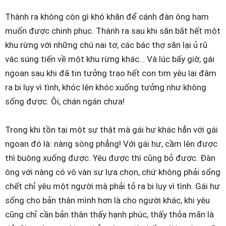
Thành ra không còn gì khó khăn để cánh đàn ông ham
muốn được chinh phục. Thành ra sau khi săn bắt hết một
khu rừng với những chú nai tơ, các bác thợ săn lại ủ rũ
vác súng tiến về một khu rừng khác… Và lúc bấy giờ, gái
ngoan sau khi đã tin tưởng trao hết con tim yêu lại đâm
ra bi lụy vì tình, khóc lên khóc xuống tưởng như không
sống được. Ôi, chán ngán chưa!
Trong khi tồn tại một sự thật mà gái hư khác hẳn với gái
ngoan đó là: nàng sòng phẳng! Với gái hư, cầm lên được
thì buông xuống được. Yêu được thì cũng bỏ được. Đàn
ông với nàng có vô vàn sự lựa chọn, chứ không phải sống
chết chỉ yêu một người mà phải tỏ ra bi lụy vì tình. Gái hư
sống cho bản thân mình hơn là cho người khác, khi yêu
cũng chỉ cần bản thân thấy hạnh phúc, thấy thỏa mãn là