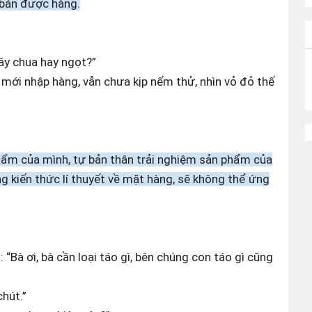
ể bán được hàng.
đây chua hay ngọt?”
i mới nhập hàng, vẫn chưa kịp nếm thử, nhìn vỏ đỏ thế
phẩm của mình, tự bản thân trải nghiệm sản phẩm của
g kiến thức lí thuyết về mặt hàng, sẽ không thể ứng
 “Bà ơi, bà cần loại táo gì, bên chúng con táo gì cũng
hút.”