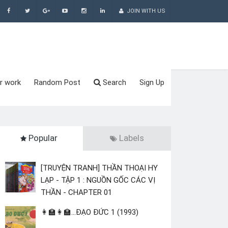
JOIN WITH US
r work
Random Post
Search
Sign Up
Popular
Labels
[TRUYỆN TRANH] THẦN THOẠI HY
LẠP - TẬP 1 : NGUỒN GỐC CÁC VỊ
THẦN - CHAPTER 01
👩‍🏫👩‍🏫...ĐẠO ĐỨC 1 (1993)