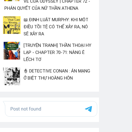
VỀ CỦA ODYSSEY | CHAPTER 72 -
PHÁN QUYẾT CỦA NỮ THẦN ATHENA
📖.ĐỊNH LUẬT MURPHY: KHI MỘT
ĐIỀU TỒI TỆ CÓ THỂ XẢY RA, NÓ
SẼ XẢY RA
[TRUYỆN TRANH] THẦN THOẠI HY
LẠP - CHAPTER 70-71: NÀNG Ê
LẾCH TƠ
👮 DETECTIVE CONAN : ÁN MẠNG
Ở BIỆT THỰ HOÀNG HÔN