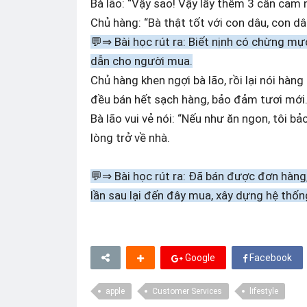
Bà lão: “Vậy sao! Vậy lấy thêm 3 cân cam n
Chủ hàng: “Bà thật tốt với con dâu, con d
💬⇒ Bài học rút ra: Biết nịnh có chừng mự
dẫn cho người mua.
Chủ hàng khen ngợi bà lão, rồi lại nói hà
đều bán hết sạch hàng, bảo đảm tươi mới
Bà lão vui vẻ nói: “Nếu như ăn ngon, tôi b
lòng trở về nhà.
💬⇒ Bài học rút ra: Đã bán được đơn hàng
lần sau lại đến đây mua, xây dựng hệ thốn
Google
Facebook
apple
Customer Services
lifestyle