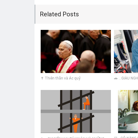
Related Posts
✝️ Thiên thần và Ác quỷ
🚗 ...GIÀU N