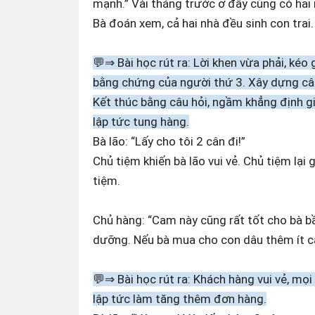
mạnh.” Vài tháng trước ở đây cũng có hai
Bà đoán xem, cả hai nhà đều sinh con tra
💬⇒ Bài học rút ra: Lời khen vừa phải, kéo
bằng chứng của người thứ 3. Xây dựng c
Kết thúc bằng câu hỏi, ngầm khẳng định gi
lập tức tung hàng.
Bà lão: “Lấy cho tôi 2 cân đi!”
Chủ tiệm khiến bà lão vui vẻ. Chủ tiệm lạ
tiệm.
Chủ hàng: “Cam này cũng rất tốt cho bà bầu
dưỡng. Nếu bà mua cho con dâu thêm ít cam
💬⇒ Bài học rút ra: Khách hàng vui vẻ, mọ
lập tức làm tăng thêm đơn hàng.