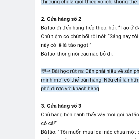
thì cũng chỉ là giới thiệu vô ích, không th
2. Cửa hàng số 2
Bà lão đi đến hàng tiếp theo, hỏi: “Táo ở 
Chủ tiệm có chút bối rối nói: “Sáng nay tô
này có lẽ là táo ngọt.”
Bà lão không nói câu nào bỏ đi.
💬⇒ Bài học rút ra: Cần phải hiểu về sản 
mình mới có thể bán hàng. Nếu chỉ là nhữn
phó được với khách hàng
3. Cửa hàng số 3
Chủ hàng bên cạnh thấy vậy mới gọi bà lão:
có cả!”
Bà lão: “Tôi muốn mua loại nào chua một c