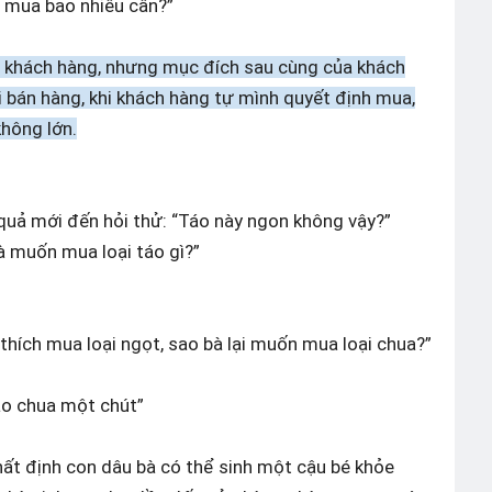
n mua bao nhiêu cân?”
a khách hàng, nhưng mục đích sau cùng của khách
i bán hàng, khi khách hàng tự mình quyết định mua,
hông lớn.
 quả mới đến hỏi thử: “Táo này ngon không vậy?”
bà muốn mua loại táo gì?”
”
hích mua loại ngọt, sao bà lại muốn mua loại chua?”
áo chua một chút”
hất định con dâu bà có thể sinh một cậu bé khỏe