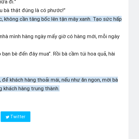
ữa đi.”
âu bà thật đúng là có phước!”
c, không cần tâng bốc lên tận mây xanh. Tạo sức hấp
ng nhà mình hàng ngày mấy giờ có hàng mới, mỗi ngày
.
ảo bạn bè đến đây mua”. Rồi bà cầm túi hoa quả, hài
, để khách hàng thoải mái, nếu như ăn ngon, mời bà
g khách hàng trung thành.
Twitter