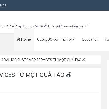
EMAP
nh, mà là những gì trong sách ấy đã khêu gợi được nơi lòng mình"
Home
CuongDC community
Education
Fo
Bạn đang cần tìm kiếm gì?
Theo dõi blog qua Email
Hãy đăng kí theo dõi blog để cập nhật những thủ thuật blogger, cách
làm Seo Blogspot vào hòm thư của mình
 4 BÀI HỌC CUSTOMER SERVICES TỪ MỘT QUẢ TÁO 🍎
Subscribe
VICES TỪ MỘT QUẢ TÁO 🍎