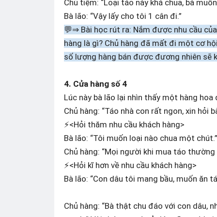
Chủ tiệm: “Loại táo này khá chua, bà muố
Bà lão: “Vậy lấy cho tôi 1 cân đi.”
💬⇒ Bài học rút ra: Nắm được nhu cầu củ
hàng là gì? Chủ hàng đã mất đi một cơ hộ
số lượng hàng bán được đương nhiên sẽ k
4. Cửa hàng số 4
Lúc này bà lão lại nhìn thấy một hàng hoa
Chủ hàng: “Táo nhà con rất ngon, xin hỏi 
⚡<Hỏi thăm nhu cầu khách hàng>
Bà lão: “Tôi muốn loại nào chua một chút.
Chủ hàng: “Mọi người khi mua táo thường t
⚡<Hỏi kĩ hơn về nhu cầu khách hàng>
Bà lão: “Con dâu tôi mang bầu, muốn ăn t
Chủ hàng: “Bà thật chu đáo với con dâu, n