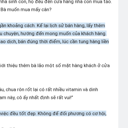
 nhà sinh con, họ đều đến cửa hàng nhà con mua táo.
i. Bà muốn mua mấy cân?
 gần khoảng cách. Kể lại lịch sử bán hàng, lấy thêm
âu chuyện, hướng đến mong muốn của khách hàng.
ao dịch, bán đúng thời điểm, lúc cần tung hàng liền
i giới thiệu thêm bà lão một số mặt hàng khách ở cửa
, chua rôn rốt lại có rất nhiều vitamin và dinh
 này, cô ấy nhất định sẽ rất vui!”
i việc đều tốt đẹp. Không để đối phương có cơ hội,