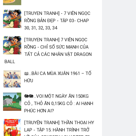
[TRUYEN TRANH] - 7 VIÊN NGỌC
RỒNG BẢN ĐẸP - TẬP 03- CHAP
30, 31, 32, 33, 34
[TRUYEN TRANH] 7 VIÊN NGỌC
RỒNG - CHỈ SỐ SỨC MẠNH CỦA
TẤT CẢ CÁC NHÂN VẬT DRAGON
BALL
📖...BÀI CA MÙA XUÂN 1961 – TỐ
HỮU
🐘🐘...VOI MỘT NGÀY ĂN 150KG
CỎ , THỎ ĂN 0,15KG CỎ : AI HẠNH
PHÚC HƠN AI?
[TRUYỆN TRANH] THẦN THOẠI HY
LẠP - TẬP 15: HÀNH TRÌNH TRỞ