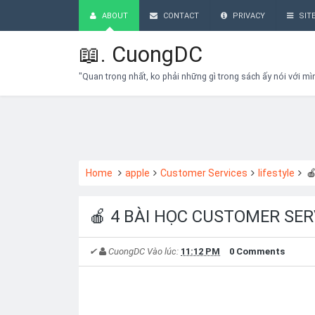
ABOUT
CONTACT
PRIVACY
SIT
📖.
CuongDC
"Quan trọng nhất, ko phải những gì trong sách ấy nói với mì
Home
apple
Customer Services
lifestyle

🍎 4 BÀI HỌC CUSTOMER SER
✔
CuongDC
Vào lúc:
11:12 PM
0 Comments