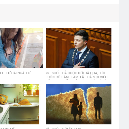
GHÈO TỪ CÁI NGÃ TƯ
💬...SUỐT CẢ CUỘC ĐỜI ĐÃ QUA, TÔI
LUÔN CỐ GẮNG LÀM TẤT CẢ MỌI VIỆC
ĐỂ MỌI NGƯỜI ĐƯỢC MỈM CƯỜI. ĐÓ LÀ
SỨ MỆNH CỦA TÔI. CÒN BÂY GIỜ TÔI
SẼ LẠI CỐ GẰNG LÀM TẤT CẢ ĐỂ ÍT
NHẤT NGƯỜI DÂN UKRAINE KHÔNG
PHẢI KHÓC!