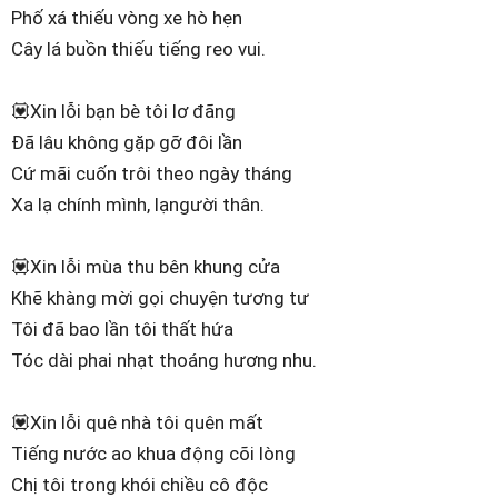
Phố xá thiếu vòng xe hò hẹn
Cây lá buồn thiếu tiếng reo vui.
💟Xin lỗi bạn bè tôi lơ đãng
Đã lâu không gặp gỡ đôi lần
Cứ mãi cuốn trôi theo ngày tháng
Xa lạ chính mình, lạngười thân.
💟Xin lỗi mùa thu bên khung cửa
Khẽ khàng mời gọi chuyện tương tư
Tôi đã bao lần tôi thất hứa
Tóc dài phai nhạt thoáng hương nhu.
💟Xin lỗi quê nhà tôi quên mất
Tiếng nước ao khua động cõi lòng
Chị tôi trong khói chiều cô độc