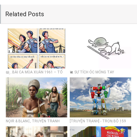
Related Posts
📖...BÀI CA MÙA XUÂN 1961 – TỐ
🐌 SỰ TÍCH ÓC MÓNG TAY
HỮU
NOIR & BLANC, TRUYỆN TRANH
[TRUYỆN TRANH] - TRỌN BỘ 159
CỦA JOSEPH KENDY
TẬP DŨNG SĨ HESMAN BẢN CŨ