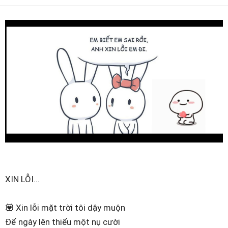
XIN LỖI...
💟 Xin lỗi mặt trời tôi dậy muộn
Để ngày lên thiếu một nụ cười