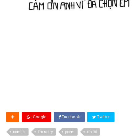
Google
Facebook
Twitter
comics
i'm sorry
poem
xin lỗi