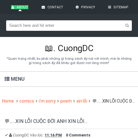
ABOUT
CONTACT
PRIVACY
SITEMAP
Bạn đang cần tìm kiếm gì?
Theo dõi blog qua Email
Hãy đăng kí theo dõi blog để cập nhật những thủ thuật blogger,
cách làm Seo Blogspot vào hòm thư của mình
📖.
CuongDC
Subscribe
"Quan trọng nhất, ko phải những gì trong sách ấy nói với mình, mà là những
gì trong sách ấy đã khêu gợi được nơi lòng mình"
MENU
Home
comics
i'm sorry
poem
xin lỗi
💬...…XIN LỖI CUỘC ĐỜI ANH XIN LỖI…
💬...…XIN LỖI CUỘC ĐỜI ANH XIN LỖI…
✔
CuongDC
Vào lúc:
11:16 PM
0 Comments