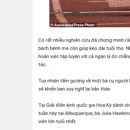
Có rất nhiều nghiên cứu đã chứng minh rằ
bách bệnh mà còn giúp kéo dài tuổi thọ. Nh
hoãn việc tập luyện với cả ngàn lý do chẳn
tác...
Tuy nhiên tấm gương về một bà cụ người M
sẽ khiến bạn suy nghĩ lại bản thân.
Tại Giải điền kinh quốc gia Hoa Kỳ dành ch
tuần này tại Albuquerque, bà Julia Hawkin
viên lớn tuổi nhất.