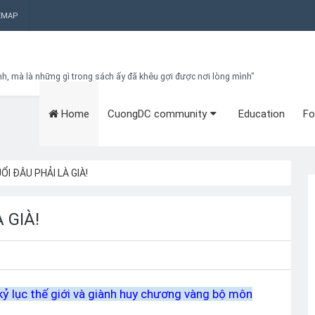
EMAP
nh, mà là những gì trong sách ấy đã khêu gợi được nơi lòng mình"
Home
CuongDC community
Education
Fo
Bạn đang cần tìm kiếm gì?
Theo dõi blog qua Email
Hãy đăng kí theo dõi blog để cập nhật những thủ thuật blogger, cách
làm Seo Blogspot vào hòm thư của mình
TUỔI ĐÂU PHẢI LÀ GIÀ!
Subscribe
À GIÀ!
 kỷ lục thế giới và giành huy chương vàng bộ môn