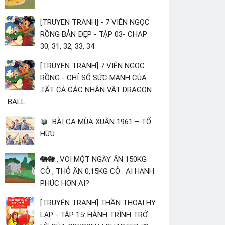
[TRUYEN TRANH] - 7 VIÊN NGỌC
RỒNG BẢN ĐẸP - TẬP 03- CHAP
30, 31, 32, 33, 34
[TRUYEN TRANH] 7 VIÊN NGỌC
RỒNG - CHỈ SỐ SỨC MẠNH CỦA
TẤT CẢ CÁC NHÂN VẬT DRAGON
BALL
📖...BÀI CA MÙA XUÂN 1961 – TỐ
HỮU
🐘🐘...VOI MỘT NGÀY ĂN 150KG
CỎ , THỎ ĂN 0,15KG CỎ : AI HẠNH
PHÚC HƠN AI?
[TRUYỆN TRANH] THẦN THOẠI HY
LẠP - TẬP 15: HÀNH TRÌNH TRỞ