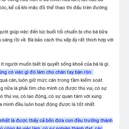
tóc, kể cả khi mặc đồ thể thao thi đấu trên đường
ời giúp việc đến lúc buổi tối chuẩn bị cho bà bữa
 sáng rồi về. Bà bảo cách thu xếp ấy rất thích hợp với
 ít người muốn biết bí quyết sống khoẻ của bà là gì.
ũng có việc gì đó làm cho chân tay bận rộn.
ị quá cân, luôn giữ mức cân trong tầm kiểm soát
g nữa là phải tìm cho mình có được thú vui, có sự
 thú vui, có lao động, có sự quan tâm với xung
ủa mình đều luôn hoạt động được là tốt nhất.
 nhất là được thấy cả bốn đứa con đều trưởng thành
ó công ăn việc làm, có sự nghiệp thành đạt, các