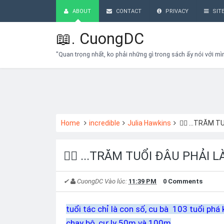
ABOUT
CONTACT
PRIVACY
SIT
📖.
CuongDC
"Quan trọng nhất, ko phải những gì trong sách ấy nói với mì
Home
incredible
Julia Hawkins
🏃‍♀️ ...TRĂM 
🏃‍♀️ ...TRĂM TUỔI ĐÂU PHẢI L
✔
CuongDC
Vào lúc:
11:39 PM
0 Comments
tuổi tác chỉ là con số, cu bà 103 tuổi phá
chạy bộ, cự ly 50m và 100m