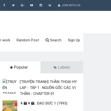
JOIN WITH US
r work
Random Post
Search
Sign Up
Popular
Labels
[TRUYỆN TRANH] THẦN THOẠI HY
LẠP - TẬP 1 : NGUỒN GỐC CÁC VỊ
THẦN - CHAPTER 01
👩‍🏫👩‍🏫...ĐẠO ĐỨC 1 (1993)