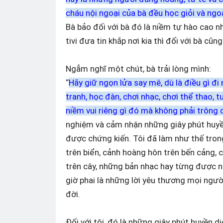
cháu nội ngoại của bà đều học giỏi và ng
Bà bảo đối với bà đó là niềm tự hào cao nh
tivi đưa tin khắp nơi kia thì đối với bà cũng
Ngẫm nghĩ một chút, bà trải lòng mình:
“
Hãy giữ ngọn lửa say mê, dù là điều gì đi
tranh, học đàn, chơi nhạc, chơi thể thao,
niềm vui riêng gì đó mà không phải trông 
nghiệm và cảm nhận những giây phút huyề
được chứng kiến. Tôi đã làm như thế trong
trên biển, cảnh hoàng hôn trên bến cảng, 
trên cây, những bản nhạc hay từng được ng
giờ phai là những lời yêu thương mọi ngườ
đời.
Đối với tôi, đó là những giây phút huyền d