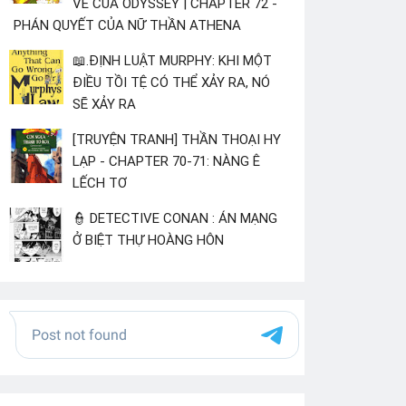
VỀ CỦA ODYSSEY | CHAPTER 72 -
PHÁN QUYẾT CỦA NỮ THẦN ATHENA
📖.ĐỊNH LUẬT MURPHY: KHI MỘT
ĐIỀU TỒI TỆ CÓ THỂ XẢY RA, NÓ
SẼ XẢY RA
[TRUYỆN TRANH] THẦN THOẠI HY
LẠP - CHAPTER 70-71: NÀNG Ê
LẾCH TƠ
👮 DETECTIVE CONAN : ÁN MẠNG
Ở BIỆT THỰ HOÀNG HÔN