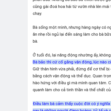
cũng gài đoá hoa hái từ vườn nhà lên mái 
chạy.
Bà sống một mình, nhưng hàng ngày có ngư
ăn nhẹ rồi ngủ lại đến sáng làm cho bà bữa
bà.
Ở tuổi đó, lại năng động nhường ấy, không
Bà bảo thì cứ cố gắng vận động, lúc nào c
Giữ thân hình vừa phải, đừng để cơ thể b
bằng cách vận động và thể dục. Quan trọn
hào hứng với điều gì mà mình quan tâm. Có
quanh làm cho cả tinh thần và thể chất c
Điều làm bà cảm thấy cuộc đời có ý nghĩa
nay là những người đàng hoàng, tử tế và c