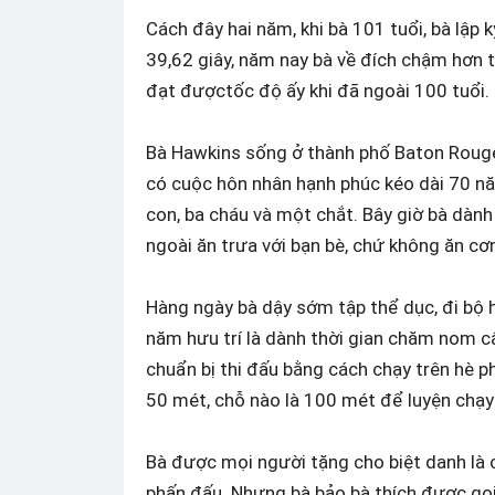
Cách đây hai năm, khi bà 101 tuổi, bà lập
39,62 giây, năm nay bà về đích chậm hơn t
đạt được
tốc độ ấy khi đã ngoài 100 tuổi.
Bà Hawkins sống ở thành phố Baton Rouge,
có cuộc hôn nhân hạnh phúc kéo dài 70 nă
con, ba cháu và một chắt. Bây giờ bà dành
ngoài ăn trưa với bạn bè, chứ không ăn cơ
Hàng ngày bà dậy sớm tập thể dục, đi bộ 
năm hưu trí là dành thời gian chăm nom c
chuẩn bị thi đấu bằng cách chạy trên hè ph
50 mét, chỗ nào là 100 mét để luyện chạy 
Bà được mọi người tặng cho biệt danh là c
phấn đấu. Nhưng bà bảo bà thích được gọi l