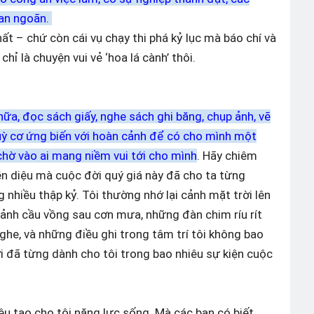
oan ngoãn.
ất – chứ còn cái vụ chạy thi phá kỷ lục mà báo chí và
 chỉ là chuyện vui vẻ ‘hoa lá cành’ thôi.
 nữa, đọc sách giấy, nghe sách ghi băng, chụp ảnh, vẽ
 tuỳ cơ ứng biến với hoàn cảnh để có cho mình một
chờ vào ai mang niềm vui tới cho mình
. Hãy chiêm
n diệu mà cuộc đời quý giá này đã cho ta từng
 nhiều thập kỷ. Tôi thường nhớ lại cảnh mặt trời lên
cảnh cầu vồng sau cơn mưa, những đàn chim ríu rít
he, và những điều ghi trong tâm trí tôi không bao
i đã từng dành cho tôi trong bao nhiêu sự kiện cuộc
iệu tạo cho tôi năng lực sống. Mà các bạn có biết