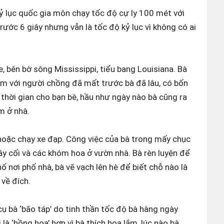
 kỷ lục quốc gia môn chạy tốc độ cự ly 100 mét với
rước 6 giây nhưng vẫn là tốc độ kỷ lục vì không có ai
 bên bờ sông Mississippi, tiểu bang Louisiana. Bà
m với người chồng đã mất trước bà đã lâu, có bốn
 thời gian cho bạn bè, hầu như ngày nào bà cũng ra
m ở nhà.
hoặc chạy xe đạp. Công việc của bà trong mấy chục
ây cối và các khóm hoa ở vườn nhà. Bà rèn luyện để
ố nơi phố nhà, bà vẽ vạch lên hè để biết chỗ nào là
về đích.
ụ bà ‘bão táp’ do tinh thần tốc độ bà hàng ngày
à ‘hồng hoa’ hơn vì bà thích hoa lắm, lúc nào bà