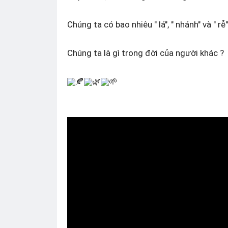
Chúng ta có bao nhiêu " lá", " nhánh" và " rễ
Chúng ta là gì trong đời của người khác ?
🍂
🌿
🌱