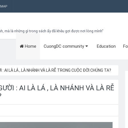
EMAP
nh, mà là những gì trong sách ấy đã khêu gợi được nơi lòng mình"
Home
CuongDC community
Education
Fo
Bạn đang cần tìm kiếm gì?
Theo dõi blog qua Email
Hãy đăng kí theo dõi blog để cập nhật những thủ thuật blogger, cách
làm Seo Blogspot vào hòm thư của mình
I : AI LÀ LÁ , LÀ NHÁNH VÀ LÀ RỄ TRONG CUỘC ĐỜI CHÚNG TA?
Subscribe
ƯỜI : AI LÀ LÁ , LÀ NHÁNH VÀ LÀ RỄ
?