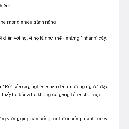
nhiệm.
 thể mang nhiều gánh nặng
điên với họ, vì họ là như thế - những " nhánh" cây.
ư " Rễ" của cây, nghĩa là bạn đã tìm đúng người đặc
m thấy họ bởi vì họ không cố gắng tỏ ra cho mọi
ứng vững, giúp bạn sống một đời sống mạnh mẽ và