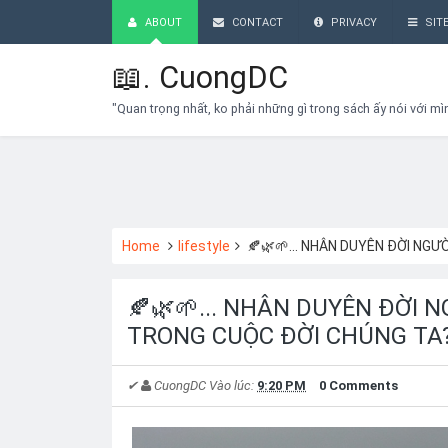
ABOUT
CONTACT
PRIVACY
SIT
📖.
CuongDC
"Quan trọng nhất, ko phải những gì trong sách ấy nói với mì
Home
lifestyle
🍂🌿🌱... NHÂN DUYÊN ĐỜI NGƯỜ
🍂🌿🌱... NHÂN DUYÊN ĐỜI NG
TRONG CUỘC ĐỜI CHÚNG TA
✔
CuongDC
Vào lúc:
9:20 PM
0 Comments