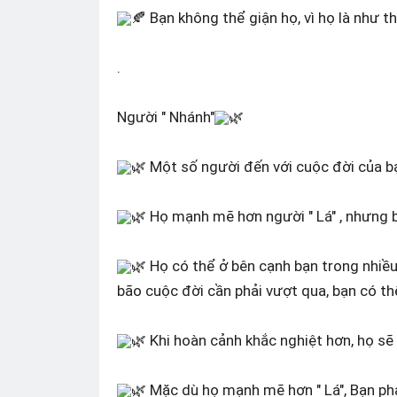
🍂 Bạn không thể giận họ, vì họ là như t
.
Người " Nhánh"
🌿
🌿 Một số người đến với cuộc đời của 
🌿 Họ mạnh mẽ hơn người " Lá" , nhưng b
🌿 Họ có thể ở bên cạnh bạn trong nhiề
bão cuộc đời cần phải vượt qua, bạn có th
🌿 Khi hoàn cảnh khắc nghiệt hơn, họ sẽ 
🌿 Mặc dù họ mạnh mẽ hơn " Lá", Bạn phả