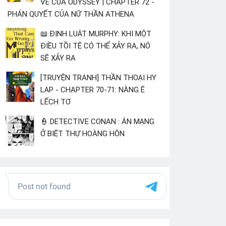
VỀ CỦA ODYSSEY | CHAPTER 72 -
PHÁN QUYẾT CỦA NỮ THẦN ATHENA
📖.ĐỊNH LUẬT MURPHY: KHI MỘT
ĐIỀU TỒI TỆ CÓ THỂ XẢY RA, NÓ
SẼ XẢY RA
[TRUYỆN TRANH] THẦN THOẠI HY
LẠP - CHAPTER 70-71: NÀNG Ê
LẾCH TƠ
👮 DETECTIVE CONAN : ÁN MẠNG
Ở BIỆT THỰ HOÀNG HÔN