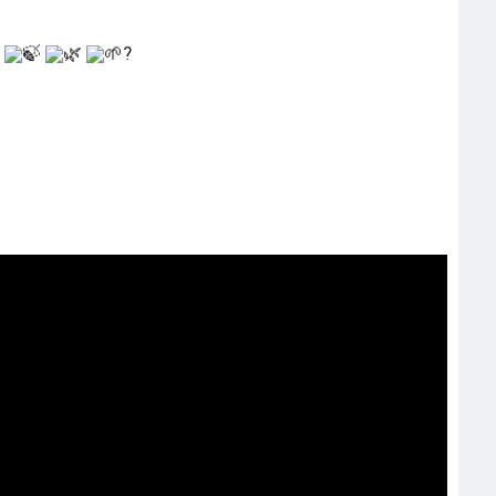
"
🍃
🌿
🌱?