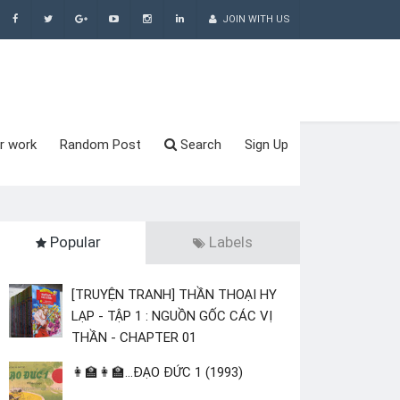
JOIN WITH US
r work
Random Post
Search
Sign Up
Popular
Labels
[TRUYỆN TRANH] THẦN THOẠI HY
LẠP - TẬP 1 : NGUỒN GỐC CÁC VỊ
THẦN - CHAPTER 01
👩‍🏫👩‍🏫...ĐẠO ĐỨC 1 (1993)