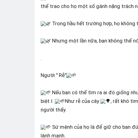
thể trao cho họ một số gánh nặng trách 
🌿 Trong hầu hết trường hợp, họ không
🌿 Nhưng một lần nữa, bạn không thể nổi 
.
Người " Rễ"
🌱
🌱 Nếu bạn có thể tìm ra ai đó giống nh
biệt I.
🌱Như rễ của cây
🌳, rất khó tì
người thấy.
🌱 Sứ mệnh của họ là để giữ cho bạn đ
lành mạnh.