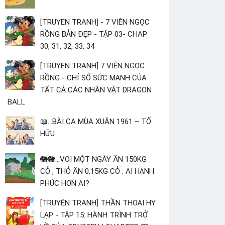
[TRUYEN TRANH] - 7 VIÊN NGỌC
RỒNG BẢN ĐẸP - TẬP 03- CHAP
30, 31, 32, 33, 34
[TRUYEN TRANH] 7 VIÊN NGỌC
RỒNG - CHỈ SỐ SỨC MẠNH CỦA
TẤT CẢ CÁC NHÂN VẬT DRAGON
BALL
📖...BÀI CA MÙA XUÂN 1961 – TỐ
HỮU
🐘🐘...VOI MỘT NGÀY ĂN 150KG
CỎ , THỎ ĂN 0,15KG CỎ : AI HẠNH
PHÚC HƠN AI?
[TRUYỆN TRANH] THẦN THOẠI HY
LẠP - TẬP 15: HÀNH TRÌNH TRỞ