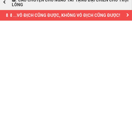
LÔNG
🍼🍼...VÔ ĐỊCH CŨNG ĐƯỢC, KHÔNG VÔ ĐỊCH CŨNG ĐƯỢC!