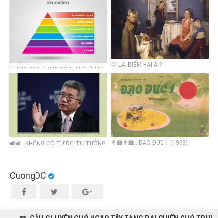
🐶 LẠI ĐIỂM HAI À ?
💡 DẠY CON 6 CẤP ĐỘ NHẬN THỨC
BLOOM QUA VÍ DỤ TRUYỆN CỔ
TÍCH TẤM CÁM
👩‍🏫👩‍🏫...ĐẠO ĐỨC 1 (1993)
🕊🕊...KHÔNG CÓ TỰ DO TƯ TƯỞNG
THÌ KHÔNG THỂ CÓ SÁNG TẠO
CuongDC
📖. CÂU CHUYỆN CHÓ NGAO TÂY TẠNG ĐẠI CHIẾN CHÓ TRỤI