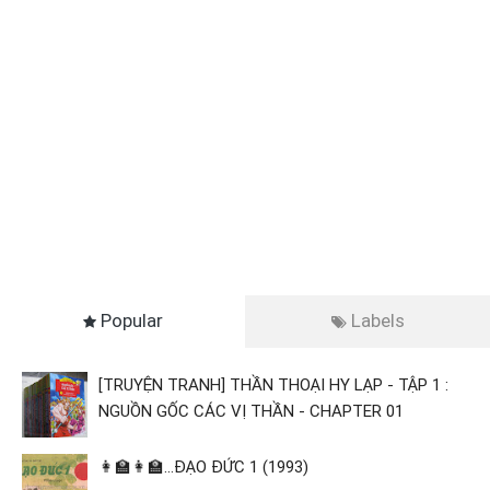
Popular
Labels
[TRUYỆN TRANH] THẦN THOẠI HY LẠP - TẬP 1 :
NGUỒN GỐC CÁC VỊ THẦN - CHAPTER 01
👩‍🏫👩‍🏫...ĐẠO ĐỨC 1 (1993)