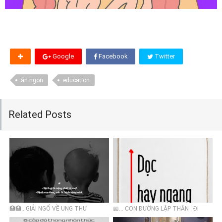
Google
Facebook
Twitter
ăn ngon
education
Related Posts
🏥🏥…GIẢI NGỐ VỀ UNG THƯ
📖... CON ĐƯỜNG LẬP THÂN : ĐI
DỌC HAY ĐI NGANG?