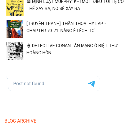
📖.ĐỊNH LUẬT MURPHY: KHI MỘT ĐIỀU TỒI TỆ CÓ
THỂ XẢY RA, NÓ SẼ XẢY RA
[TRUYỆN TRANH] THẦN THOẠI HY LẠP -
CHAPTER 70-71: NÀNG Ê LẾCH TƠ
👮 DETECTIVE CONAN : ÁN MẠNG Ở BIỆT THỰ
HOÀNG HÔN
BLOG ARCHIVE