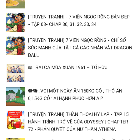
[TRUYEN TRANH] - 7 VIÊN NGỌC RỒNG BẢN ĐẸP
- TẬP 03- CHAP 30, 31, 32, 33, 34
[TRUYEN TRANH] 7 VIÊN NGỌC RỒNG - CHỈ SỐ
SỨC MẠNH CỦA TẤT CẢ CÁC NHÂN VẬT DRAGON
BALL
📖...BÀI CA MÙA XUÂN 1961 – TỐ HỮU
🐘🐘...VOI MỘT NGÀY ĂN 150KG CỎ , THỎ ĂN
0,15KG CỎ : AI HẠNH PHÚC HƠN AI?
[TRUYỆN TRANH] THẦN THOẠI HY LẠP - TẬP 15:
HÀNH TRÌNH TRỞ VỀ CỦA ODYSSEY | CHAPTER
72 - PHÁN QUYẾT CỦA NỮ THẦN ATHENA