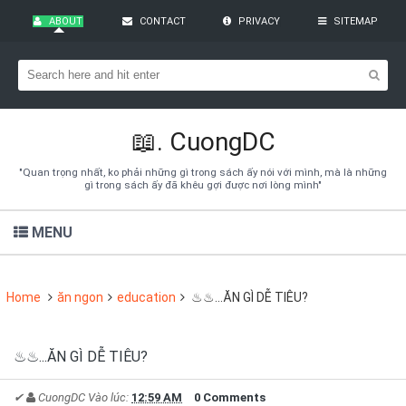
ABOUT
CONTACT
PRIVACY
SITEMAP
Bạn đang cần tìm kiếm gì?
Theo dõi blog qua Email
Hãy đăng kí theo dõi blog để cập nhật những thủ thuật blogger,
cách làm Seo Blogspot vào hòm thư của mình
📖.
CuongDC
Subscribe
"Quan trọng nhất, ko phải những gì trong sách ấy nói với mình, mà là những
gì trong sách ấy đã khêu gợi được nơi lòng mình"
MENU
Home
ăn ngon
education
♨♨...ĂN GÌ DỄ TIÊU?
♨♨...ĂN GÌ DỄ TIÊU?
✔
CuongDC
Vào lúc:
12:59 AM
0 Comments