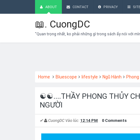
ABOUT
CONTACT
PRIVACY
SIT
📖.
CuongDC
"Quan trọng nhất, ko phải những gì trong sách ấy nói với mì
Home
Bluescope
lifestyle
Ngũ Hành
Phong
☯️☯️....THẦY PHONG THỦY C
NGƯỜI
✔
CuongDC
Vào lúc:
12:14 PM
0 Comments