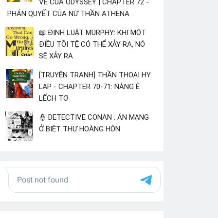
VỀ CỦA ODYSSEY | CHAPTER 72 -
PHÁN QUYẾT CỦA NỮ THẦN ATHENA
📖.ĐỊNH LUẬT MURPHY: KHI MỘT
ĐIỀU TỒI TỆ CÓ THỂ XẢY RA, NÓ
SẼ XẢY RA
[TRUYỆN TRANH] THẦN THOẠI HY
LẠP - CHAPTER 70-71: NÀNG Ê
LẾCH TƠ
👮 DETECTIVE CONAN : ÁN MẠNG
Ở BIỆT THỰ HOÀNG HÔN