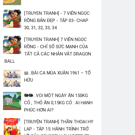
[TRUYEN TRANH] - 7 VIÊN NGỌC
RỒNG BẢN ĐẸP - TẬP 03- CHAP
30, 31, 32, 33, 34
[TRUYEN TRANH] 7 VIÊN NGỌC
RỒNG - CHỈ SỐ SỨC MẠNH CỦA
TẤT CẢ CÁC NHÂN VẬT DRAGON
BALL
📖...BÀI CA MÙA XUÂN 1961 – TỐ
HỮU
🐘🐘...VOI MỘT NGÀY ĂN 150KG
CỎ , THỎ ĂN 0,15KG CỎ : AI HẠNH
PHÚC HƠN AI?
[TRUYỆN TRANH] THẦN THOẠI HY
LẠP - TẬP 15: HÀNH TRÌNH TRỞ