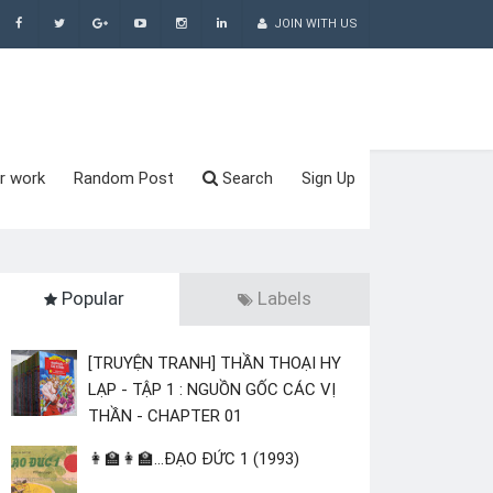
JOIN WITH US
r work
Random Post
Search
Sign Up
Popular
Labels
[TRUYỆN TRANH] THẦN THOẠI HY
LẠP - TẬP 1 : NGUỒN GỐC CÁC VỊ
THẦN - CHAPTER 01
👩‍🏫👩‍🏫...ĐẠO ĐỨC 1 (1993)