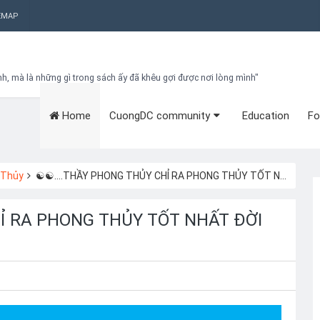
EMAP
nh, mà là những gì trong sách ấy đã khêu gợi được nơi lòng mình"
Home
CuongDC community
Education
Fo
Bạn đang cần tìm kiếm gì?
Theo dõi blog qua Email
Hãy đăng kí theo dõi blog để cập nhật những thủ thuật blogger, cách
làm Seo Blogspot vào hòm thư của mình
 Thủy
☯️☯️....THẦY PHONG THỦY CHỈ RA PHONG THỦY TỐT NHẤT ĐỜI NGƯỜI
Subscribe
HỈ RA PHONG THỦY TỐT NHẤT ĐỜI