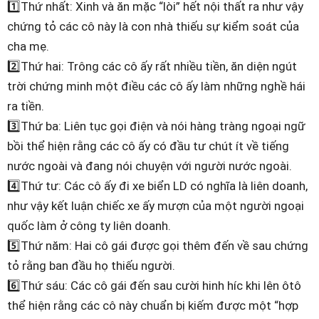
1️⃣Thứ nhất: Xinh và ăn mặc “lòi” hết nội thất ra như vậy
chứng tỏ các cô này là con nhà thiếu sự kiểm soát của
cha mẹ.
2️⃣Thứ hai: Trông các cô ấy rất nhiều tiền, ăn diện ngút
trời chứng minh một điều các cô ấy làm những nghề hái
ra tiền.
3️⃣Thứ ba: Liên tục gọi điện và nói hàng tràng ngoại ngữ
bồi thể hiện rằng các cô ấy có đầu tư chút ít về tiếng
nước ngoài và đang nói chuyện với người nước ngoài.
4️⃣Thứ tư: Các cô ấy đi xe biển LD có nghĩa là liên doanh,
như vậy kết luận chiếc xe ấy mượn của một người ngoại
quốc làm ở công ty liên doanh.
5️⃣Thứ năm: Hai cô gái được gọi thêm đến về sau chứng
tỏ rằng ban đầu họ thiếu người.
6️⃣Thứ sáu: Các cô gái đến sau cười hinh híc khi lên ôtô
thể hiện rằng các cô này chuẩn bị kiếm được một “hợp