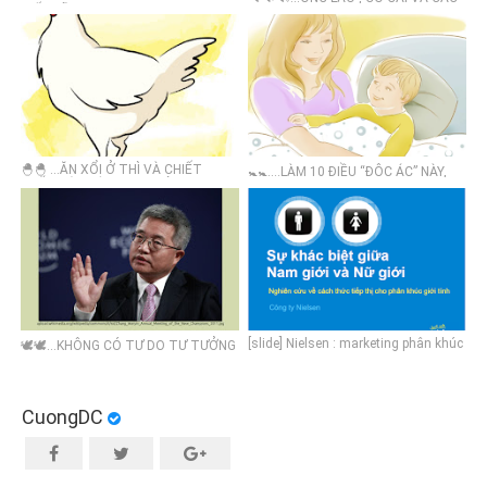
TIẾN SỸ KHOA HỌC (Ph.D.)
KHÁI NIỆM MARKETING
🐣🐣 ...ĂN XỔI Ở THÌ VÀ CHIẾT
🚼🚼....LÀM 10 ĐIỀU “ĐỘC ÁC” NÀY,
KHẤU TÂM LÝ THEO THỜI GIAN
CON SẼ BIẾT ƠN BẠN RẤT NHIỀU
VỀ SAU
[slide] Nielsen : marketing phân khúc
🕊🕊...KHÔNG CÓ TỰ DO TƯ TƯỞNG
giới tính, sự khác biệt NAM và Nữ
THÌ KHÔNG THỂ CÓ SÁNG TẠO
CuongDC