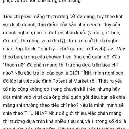
phục vụ tốt hơn cho từng đối tượng.
Tiêu chí phân mảng thị trường rất đa dạng, tùy theo lĩnh
vực kinh doanh, đặc điểm của sản phẩm và tư duy của
doanh nghiệp, như: dựa trên nhân khẩu (ví dụ: giới tính,
độ tuổi, thu nhập, vị trí địa lý), dựa trên sở thích (nghe
nhạc Pop, Rock, Country…, chơi game, lướt web), v.v… Vậy
theo bạn, trong câu chuyện trên, ông chủ quán gội đầu
“thanh nữ” đã phân mảng thị trường dựa trên tiêu chí
nào? Nếu câu trả lời của bạn là GIỚI TÍNH, mình nghĩ bạn
đã lặp lại việc xác định Potential Market rồi. Thật ra yếu
tố này cũng không có trong chuyện kể trên, nhưng hãy
đặt mình vào vị trí của ông chủ quán gội đầu, bạn sẽ chia
mảng thị trường theo tiêu chí nào? Nếu là mình, mình sẽ
chia theo THU NHẬP. Như đã giới thiệu, việc phân mảng
thị trường dựa trên khá nhiều tiêu chí, và 1 trong số đó là