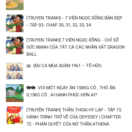
[TRUYEN TRANH] - 7 VIÊN NGỌC RỒNG BẢN ĐẸP
- TẬP 03- CHAP 30, 31, 32, 33, 34
[TRUYEN TRANH] 7 VIÊN NGỌC RỒNG - CHỈ SỐ
SỨC MẠNH CỦA TẤT CẢ CÁC NHÂN VẬT DRAGON
BALL
📖...BÀI CA MÙA XUÂN 1961 – TỐ HỮU
🐘🐘...VOI MỘT NGÀY ĂN 150KG CỎ , THỎ ĂN
0,15KG CỎ : AI HẠNH PHÚC HƠN AI?
[TRUYỆN TRANH] THẦN THOẠI HY LẠP - TẬP 15:
HÀNH TRÌNH TRỞ VỀ CỦA ODYSSEY | CHAPTER
72 - PHÁN QUYẾT CỦA NỮ THẦN ATHENA