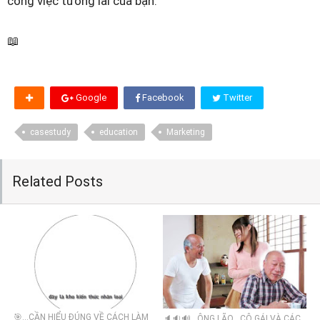
công việc tương lai của bạn.
📖
Google
Facebook
Twitter
casestudy
education
Marketing
Related Posts
🎯...CẦN HIỂU ĐÚNG VỀ CÁCH LÀM
🔈🔉🔊...ÔNG LÃO , CÔ GÁI VÀ CÁC