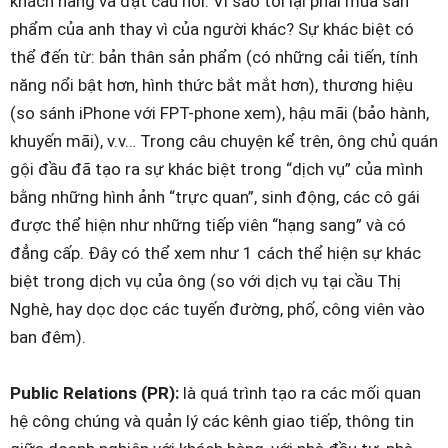
khách hàng và đặt câu hỏi: Vì sao tôi lại phải mua sản
phẩm của anh thay vì của người khác? Sự khác biệt có
thể đến từ: bản thân sản phẩm (có những cải tiến, tính
năng nổi bật hơn, hình thức bắt mắt hơn), thương hiệu
(so sánh iPhone với FPT-phone xem), hậu mãi (bảo hành,
khuyến mãi), v.v… Trong câu chuyện kể trên, ông chủ quán
gội đầu đã tạo ra sự khác biệt trong “dịch vụ” của mình
bằng những hình ảnh “trực quan”, sinh động, các cô gái
được thể hiện như những tiếp viên “hạng sang” và có
đẳng cấp. Đây có thể xem như 1 cách thể hiện sự khác
biệt trong dịch vụ của ông (so với dịch vụ tại cầu Thị
Nghè, hay dọc dọc các tuyến đường, phố, công viên vào
ban đêm).
Public Relations (PR):
là quá trình tạo ra các mối quan
hệ công chúng và quản lý các kênh giao tiếp, thông tin