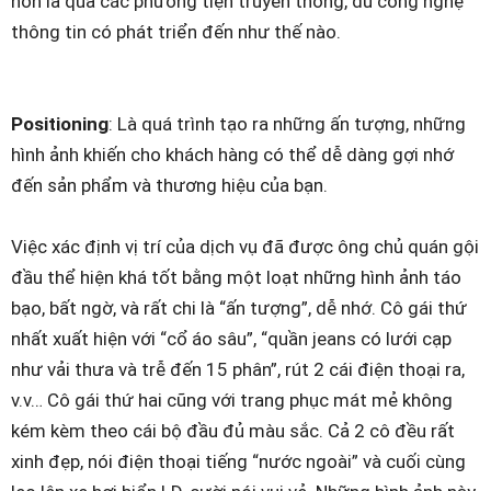
hơn là qua các phương tiện truyền thông, dù công nghệ
thông tin có phát triển đến như thế nào.
Positioning
: Là quá trình tạo ra những ấn tượng, những
hình ảnh khiến cho khách hàng có thể dễ dàng gợi nhớ
đến sản phẩm và thương hiệu của bạn.
Việc xác định vị trí của dịch vụ đã được ông chủ quán gội
đầu thể hiện khá tốt bằng một loạt những hình ảnh táo
bạo, bất ngờ, và rất chi là “ấn tượng”, dễ nhớ. Cô gái thứ
nhất xuất hiện với “cổ áo sâu”, “quần jeans có lưới cạp
như vải thưa và trễ đến 15 phân”, rút 2 cái điện thoại ra,
v.v… Cô gái thứ hai cũng với trang phục mát mẻ không
kém kèm theo cái bộ đầu đủ màu sắc. Cả 2 cô đều rất
xinh đẹp, nói điện thoại tiếng “nước ngoài” và cuối cùng