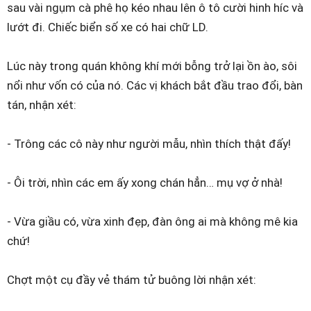
sau vài ngụm cà phê họ kéo nhau lên ô tô cười hinh híc và
lướt đi. Chiếc biển số xe có hai chữ LD.
Lúc này trong quán không khí mới bỗng trở lại ồn ào, sôi
nổi như vốn có của nó. Các vị khách bắt đầu trao đổi, bàn
tán, nhận xét:
- Trông các cô này như người mẫu, nhìn thích thật đấy!
- Ôi trời, nhìn các em ấy xong chán hẳn… mụ vợ ở nhà!
- Vừa giầu có, vừa xinh đẹp, đàn ông ai mà không mê kia
chứ!
Chợt một cụ đầy vẻ thám tử buông lời nhận xét: