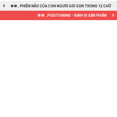
☸☸…PHIỀN NÃO CỦA CON NGƯỜI GÓI GỌN TRONG 12 CHỮ
🎯🎯…POSITIONING - ĐỊNH VỊ SẢN PHẨM