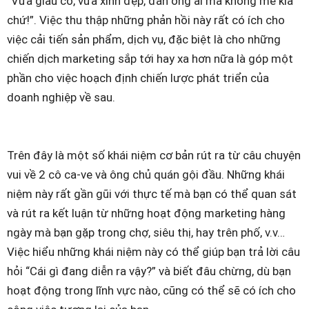
“Vừa giầu có, vừa xinh đẹp, đàn ông ai mà không mê kia
chứ!”. Việc thu thập những phản hồi này rất có ích cho
việc cải tiến sản phẩm, dịch vụ, đặc biệt là cho những
chiến dịch marketing sắp tới hay xa hơn nữa là góp một
phần cho việc hoạch định chiến lược phát triển của
doanh nghiệp về sau.
Trên đây là một số khái niệm cơ bản rút ra từ câu chuyện
vui về 2 cô ca-ve và ông chủ quán gội đầu. Những khái
niệm này rất gần gũi với thực tế mà bạn có thể quan sát
và rút ra kết luận từ những hoạt động marketing hàng
ngày mà bạn gặp trong chợ, siêu thị, hay trên phố, v.v…
Việc hiểu những khái niệm này có thể giúp bạn trả lời câu
hỏi “Cái gì đang diễn ra vậy?” và biết đâu chừng, dù bạn
hoạt động trong lĩnh vực nào, cũng có thể sẽ có ích cho