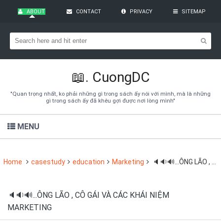
ABOUT
CONTACT
PRIVACY
SITEMAP
Bạn đang cần tìm kiếm gì?
Theo dõi blog qua Email
Hãy đăng kí theo dõi blog để cập nhật những thủ thuật blogger,
cách làm Seo Blogspot vào hòm thư của mình
📖.
CuongDC
Subscribe
"Quan trọng nhất, ko phải những gì trong sách ấy nói với mình, mà là những
gì trong sách ấy đã khêu gợi được nơi lòng mình"
MENU
Home
casestudy
education
Marketing
🔈🔉🔊...ÔNG LÃO , CÔ GÁI VÀ CÁC KHÁI NIỆM MARKETING
🔈🔉🔊...ÔNG LÃO , CÔ GÁI VÀ CÁC KHÁI NIỆM
MARKETING