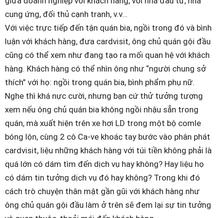
giữa doanh nghiệp với khách hàng, với nhà đầu tư, nhà
cung ứng, đối thủ cạnh tranh, v.v…
Với việc trực tiếp đến tận quán bia, ngồi trong đó và bình
luận với khách hàng, đưa cardvisit, ông chủ quán gội đầu
cũng có thể xem như đang tạo ra mối quan hệ với khách
hàng. Khách hàng có thể nhìn ông như “người chung sở
thích” với họ: ngồi trong quán bia, bình phẩm phụ nữ.
Nghe thì khá nực cười, nhưng bạn cứ thử tưởng tượng
xem nếu ông chủ quán bia không ngồi nhậu sẵn trong
quán, mà xuất hiện trên xe hơi LD trong một bộ comle
bóng lộn, cùng 2 cô Ca-ve khoác tay bước vào phân phát
cardvisit, liệu những khách hàng với túi tiền không phải là
quá lớn có dám tìm đến dịch vụ hay không? Hay liệu họ
có dám tin tưởng dịch vụ đó hay không? Trong khi đó
cách trò chuyện thân mật gần gũi với khách hàng như
ông chủ quán gội đầu làm ở trên sẽ đem lại sự tin tưởng