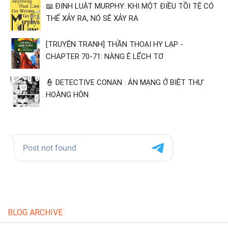
📖.ĐỊNH LUẬT MURPHY: KHI MỘT ĐIỀU TỒI TỆ CÓ
THỂ XẢY RA, NÓ SẼ XẢY RA
[TRUYỆN TRANH] THẦN THOẠI HY LẠP -
CHAPTER 70-71: NÀNG Ê LẾCH TƠ
👮 DETECTIVE CONAN : ÁN MẠNG Ở BIỆT THỰ
HOÀNG HÔN
BLOG ARCHIVE