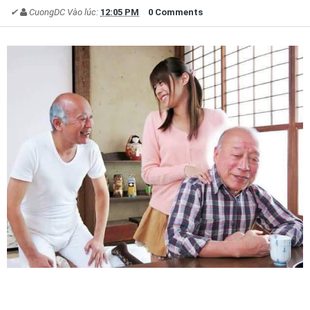
✔
CuongDC
Vào lúc:
12:05 PM
0 Comments