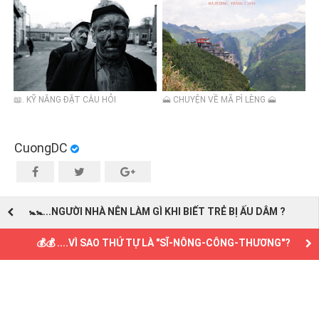
CHÓ NHỚ TỚI ANH
📖. KỸ NĂNG ĐẶT CÂU HỎI
🗻 CHUYỆN VỀ MÃ PÌ LÈNG 🗻
CuongDC
🚼🚼...NGƯỜI NHÀ NÊN LÀM GÌ KHI BIẾT TRẺ BỊ ẤU DÂM ?
💰💰 ....VÌ SAO THỨ TỰ LÀ "SĨ-NÔNG-CÔNG-THƯƠNG"?