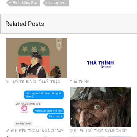
Bình Bồng Bột
funny text
Related Posts
🏹 ...MỸ-TRUNG CHIẾN KỶ: TRẬN
THẢ THÍNH
CHIẾN QUAN ĐỘ
🍂 🍂 HUYỀN THOẠI LÁ XÀ CỪ BAY
👗👗...PHỤ NỮ THỰC SỰ MUỐN GÌ?
BAY TRONG GIÓ...EM NHÌN CON