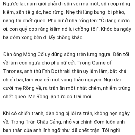
Ngược lại, nam giới phải đi săn voi ma mút, săn cọp răng
kiếm, săn tê giác, heo rừng. Nhẹ thì lủng bụng lòi phèo,
nặng thì chết queo. Phụ nữ ở nhà rống lên: ”Ôi làng nước
ơi, con quỷ cọp răng kiếm nó lụi chồng tôi“. Khóc ba ngày
ba đêm xong bèn đi lấy chồng khác.
Đàn ông Mông Cổ uy dũng sống trên lưng ngựa. Đến tối
về làm con ngựa cho phụ nữ cởi. Trong Game of
Thrones, anh thủ lĩnh Dothraki thần uy lẫm lẫm, bất khả
chiến bại, làm vua cả một vùng thảo nguyên. Ngu dại
cưới mẹ Rồng về, ra trận ăn một nhát chém, nhiễm trùng
chết queo. Mẹ Rồng lập tức có trai mới.
Khi có chiến tranh, đàn ông bị lôi ra trận, không hẹn ngày
về. Trong Trân Châu Cảng, nhỏ vai chính đơm luôn anh
bạn thân của anh lính ngỡ như đã chết trận. Tôi nghĩ