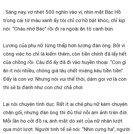
. Sáng nay, vợ nhét 500 nghìn vào ví, nhìn mặt Bác Hồ
trong cái tờ màu xanh ấy tôi chỉ cơ hồ bật khóc, chỉ kịp
nói: “Cháu nhớ Bác” rồi đi ra ngoài ăn tô canh bún.
Lương của phụ nữ từng thấp hơn lương đàn ông. Bởi vì
công việc họ chỉ là kiếm thêm, còn tiền chính đã lấy hết
của chồng rồi. Câu đố ấy đã đi vào huyền thoại: “Con gì
ăn ít nói nhiều, chóng già lâu chết miệng kêu tiền tiền”.
Đấy là con vợ. Nhưng nói vui thế thôi, dám gọi vợ là con
thì sẽ bị đánh như con chứ chả chơi.
Lại nói chuyện tình dục. Rất ít ai chê phụ nữ kém chuyện
chăn gối, nhưng đàn ông thì đủ thứ nỗi ám ảnh trên đời.
Mỗi lần họ cởi đồ ra, ánh mắt dò xét của nữ nhân lướt
qua một lượt. Người tinh tế sẽ nói: “Nhìn cưng ha”, người