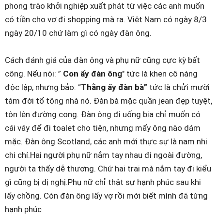
phong trào khởi nghiệp xuất phát từ việc các anh muốn
có tiền cho vợ đi shopping mà ra. Việt Nam có ngày 8/3
ngày 20/10 chứ làm gì có ngày đàn ông.
Cách đánh giá của đàn ông và phụ nữ cũng cực kỳ bất
công. Nếu nói: ”
Con ấy đàn ông
" tức là khen cô nàng
độc lập, nhưng bảo: “
Thằng ấy đàn bà”
tức là chửi mười
tám đời tổ tông nhà nó. Đàn bà mặc quần jean đẹp tuyệt,
tôn lên đường cong. Đàn ông đi uống bia chỉ muốn có
cái váy để đi toalet cho tiện, nhưng mấy ông nào dám
mặc. Đàn ông Scotland, các anh mới thực sự là nam nhi
chi chí.Hai người phụ nữ nắm tay nhau đi ngoài đường,
người ta thấy dễ thương. Chứ hai trai mà nắm tay đi kiểu
gì cũng bị dị nghị.Phụ nữ chỉ thật sự hạnh phúc sau khi
lấy chồng. Còn đàn ông lấy vợ rồi mới biết mình đã từng
hạnh phúc