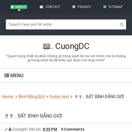
ABOUT
CONTACT
PRIVACY
SITEMAP
Bạn đang cần tìm kiếm gì?
Theo dõi blog qua Email
Hãy đăng kí theo dõi blog để cập nhật những thủ thuật blogger,
cách làm Seo Blogspot vào hòm thư của mình
📖.
CuongDC
Subscribe
"Quan trọng nhất, ko phải những gì trong sách ấy nói với mình, mà là những
gì trong sách ấy đã khêu gợi được nơi lòng mình"
MENU
Home
Bình Bồng Bột
funny text
👙👙... BẤT BÌNH ĐẲNG GIỚI
👙👙... BẤT BÌNH ĐẲNG GIỚI
✔
CuongDC
Vào lúc:
8:23 PM
0 Comments