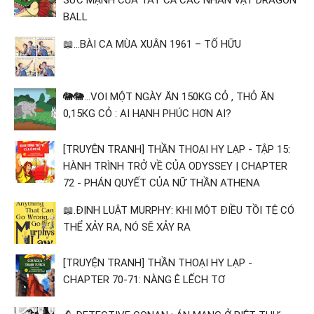
SỨC MẠNH CỦA TẤT CẢ CÁC NHÂN VẬT DRAGON
BALL
📖...BÀI CA MÙA XUÂN 1961 – TỐ HỮU
🐘🐘...VOI MỘT NGÀY ĂN 150KG CỎ , THỎ ĂN
0,15KG CỎ : AI HẠNH PHÚC HƠN AI?
[TRUYỆN TRANH] THẦN THOẠI HY LẠP - TẬP 15:
HÀNH TRÌNH TRỞ VỀ CỦA ODYSSEY | CHAPTER
72 - PHÁN QUYẾT CỦA NỮ THẦN ATHENA
📖.ĐỊNH LUẬT MURPHY: KHI MỘT ĐIỀU TỒI TỆ CÓ
THỂ XẢY RA, NÓ SẼ XẢY RA
[TRUYỆN TRANH] THẦN THOẠI HY LẠP -
CHAPTER 70-71: NÀNG Ê LẾCH TƠ