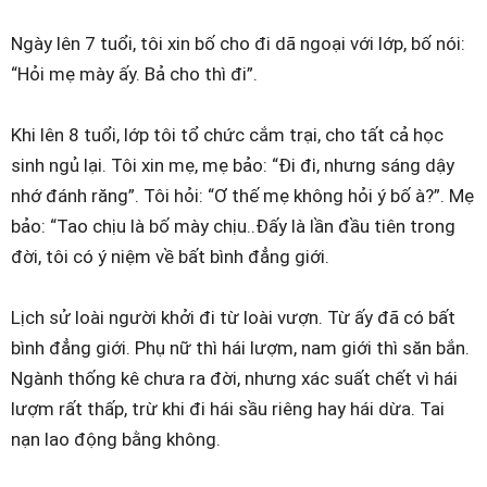
Ngày lên 7 tuổi, tôi xin bố cho đi dã ngoại với lớp, bố nói:
“Hỏi mẹ mày ấy. Bả cho thì đi”.
Khi lên 8 tuổi, lớp tôi tổ chức cắm trại, cho tất cả học
sinh ngủ lại. Tôi xin mẹ, mẹ bảo: “Đi đi, nhưng sáng dậy
nhớ đánh răng”. Tôi hỏi: “Ơ thế mẹ không hỏi ý bố à?”. Mẹ
bảo: “Tao chịu là bố mày chịu..Đấy là lần đầu tiên trong
đời, tôi có ý niệm về bất bình đẳng giới.
Lịch sử loài người khởi đi từ loài vượn. Từ ấy đã có bất
bình đẳng giới. Phụ nữ thì hái lượm, nam giới thì săn bắn.
Ngành thống kê chưa ra đời, nhưng xác suất chết vì hái
lượm rất thấp, trừ khi đi hái sầu riêng hay hái dừa. Tai
nạn lao động bằng không.