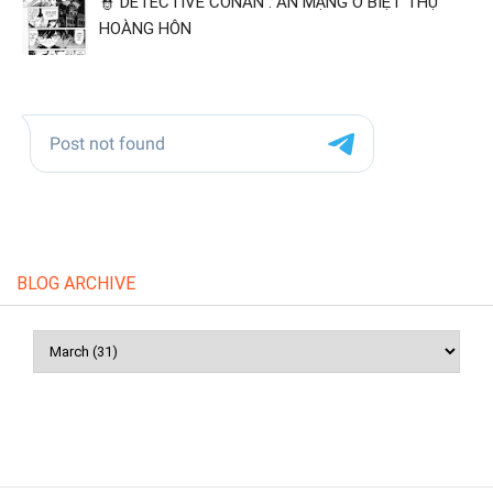
👮 DETECTIVE CONAN : ÁN MẠNG Ở BIỆT THỰ
HOÀNG HÔN
BLOG ARCHIVE