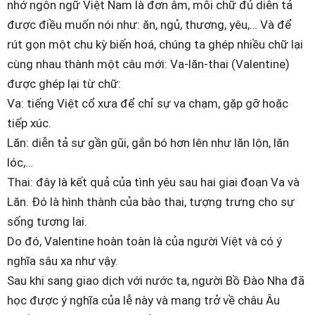
nhớ ngôn ngữ Việt Nam là đơn âm, mỗi chữ đủ diễn tả
được điều muốn nói như: ăn, ngủ, thương, yêu,… Và để
rút gọn một chu kỳ biến hoá, chúng ta ghép nhiều chữ lại
cùng nhau thành một câu mới: Va-lăn-thai (Valentine)
được ghép lại từ chữ:
Va: tiếng Việt cổ xưa để chỉ sự va chạm, gặp gỡ hoặc
tiếp xúc.
Lăn: diễn tả sự gần gũi, gắn bó hơn lên như lăn lộn, lăn
lóc,…
Thai: đây là kết quả của tình yêu sau hai giai đoạn Va và
Lăn. Đó là hình thành của bào thai, tượng trưng cho sự
sống tương lai.
Do đó, Valentine hoàn toàn là của người Việt và có ý
nghĩa sâu xa như vậy.
Sau khi sang giao dịch với nước ta, người Bồ Đào Nha đã
học được ý nghĩa của lễ này và mang trở về châu Âu