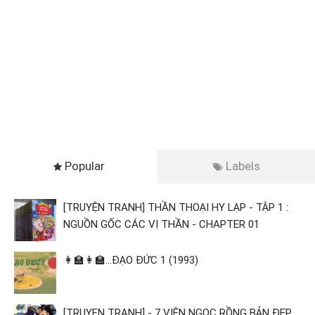
Popular
Labels
[TRUYỆN TRANH] THẦN THOẠI HY LẠP - TẬP 1 :
NGUỒN GỐC CÁC VỊ THẦN - CHAPTER 01
👩‍🏫👩‍🏫...ĐẠO ĐỨC 1 (1993)
[TRUYEN TRANH] - 7 VIÊN NGỌC RỒNG BẢN ĐẸP