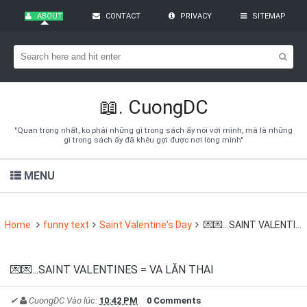
ABOUT
CONTACT
PRIVACY
SITEMAP
Bạn đang cần tìm kiếm gì?
Theo dõi blog qua Email
Hãy đăng kí theo dõi blog để cập nhật những thủ thuật blogger,
cách làm Seo Blogspot vào hòm thư của mình
📖.
CuongDC
Subscribe
"Quan trọng nhất, ko phải những gì trong sách ấy nói với mình, mà là những
gì trong sách ấy đã khêu gợi được nơi lòng mình"
MENU
Home
funny text
Saint Valentine's Day
💌💌...SAINT VALENTINES = VA LĂN THAI
💌💌...SAINT VALENTINES = VA LĂN THAI
✔
CuongDC
Vào lúc:
10:42 PM
0 Comments