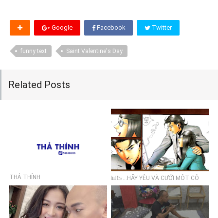
Google
Facebook
Twitter
funny text
Saint Valentine's Day
Related Posts
THẢ THÍNH
📊📉...HÃY YÊU VÀ CƯỚI MỘT CÔ
GÁI CHƠI CHỨNG KHOÁN...