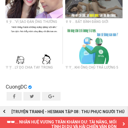
👙👙...'VÌ SAO ĐÀN ÔNG THƯỜNG
👙👙... BẤT BÌNH ĐẲNG GIỚI
LIẾC TRỘM 'NÚI ĐÔI?
👔👔...LÝ DO CHIA TAY TRONG
👔👔...KHI ÔNG CHỦ TRẢ LƯƠNG 5
TIẾNG VIỆT
TRIỆU, BẠN SẼ ĐÓNG VAI NÀO?
CuongDC
[TRUYỆN TRANH] - HESMAN TẬP 08 : THU PHỤC NGƯỜI THÚ
👑👑... NHÂN HUỆ VƯƠNG TRẦN KHÁNH DƯ: TÀI NĂNG, MỐI
TÌNH DỊ DU VÀ HẢI CHIẾN VÂN ĐỒN