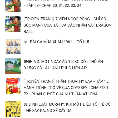
- TẬP 03- CHAP 30, 31, 32, 33, 34
[TRUYEN TRANH] 7 VIÊN NGỌC RỒNG - CHỈ SỐ
SỨC MẠNH CỦA TẤT CẢ CÁC NHÂN VẬT DRAGON
BALL
📖...BÀI CA MÙA XUÂN 1961 – TỐ HỮU
🐘🐘...VOI MỘT NGÀY ĂN 150KG CỎ , THỎ ĂN
0,15KG CỎ : AI HẠNH PHÚC HƠN AI?
[TRUYỆN TRANH] THẦN THOẠI HY LẠP - TẬP 15:
HÀNH TRÌNH TRỞ VỀ CỦA ODYSSEY | CHAPTER
72 - PHÁN QUYẾT CỦA NỮ THẦN ATHENA
📖.ĐỊNH LUẬT MURPHY: KHI MỘT ĐIỀU TỒI TỆ CÓ
THỂ XẢY RA, NÓ SẼ XẢY RA