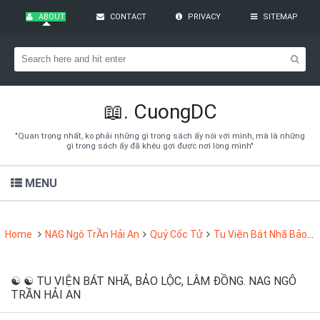
ABOUT
CONTACT
PRIVACY
SITEMAP
Bạn đang cần tìm kiếm gì?
Theo dõi blog qua Email
Hãy đăng kí theo dõi blog để cập nhật những thủ thuật blogger,
cách làm Seo Blogspot vào hòm thư của mình
📖.
CuongDC
Subscribe
"Quan trọng nhất, ko phải những gì trong sách ấy nói với mình, mà là những
gì trong sách ấy đã khêu gợi được nơi lòng mình"
MENU
Home
NAG Ngô TrẦn Hải An
Quỷ Cốc Tử
Tu Viện Bát Nhã Bảo Lộc
☯︎ ☯︎ TU VIỆN BÁT NHÃ, BẢO LỘC, LÂM ĐỒNG. NAG NGÔ
TRẦN HẢI AN