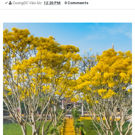
✔
CuongDC
Vào lúc:
12:20 PM
0 Comments