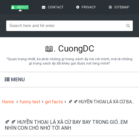
ABOUT
CONTACT
PRIVACY
SITEMAP
Bạn đang cần tìm kiếm gì?
Theo dõi blog qua Email
Hãy đăng kí theo dõi blog để cập nhật những thủ thuật blogger,
cách làm Seo Blogspot vào hòm thư của mình
📖.
CuongDC
Subscribe
"Quan trọng nhất, ko phải những gì trong sách ấy nói với mình, mà là những
gì trong sách ấy đã khêu gợi được nơi lòng mình"
MENU
Home
funny text
girl facts
🍂 🍂 HUYỀN THOẠI LÁ XÀ CỪ BAY BAY TRONG GIÓ...EM NHÌN CON CHÓ NHỚ TỚI ANH
🍂 🍂 HUYỀN THOẠI LÁ XÀ CỪ BAY BAY TRONG GIÓ...EM
NHÌN CON CHÓ NHỚ TỚI ANH