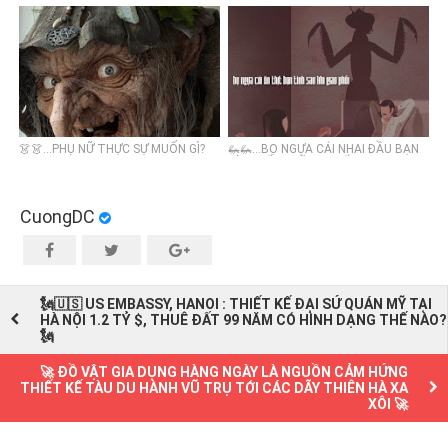
CÀY
👗👗...PHỤ NỮ THỰC SỰ MUỐN GÌ?
🦗🦗...BỌ NGỰA CÁI NHAI ĐẦU BẠN
TÌNH LẤY DƯỠNG CHẤT SINH CON
CuongDC
🗽🇺🇸 US EMBASSY, HANOI : THIẾT KẾ ĐẠI SỨ QUÁN MỸ TẠI
HÀ NỘI 1.2 TỶ $, THUÊ ĐẤT 99 NĂM CÓ HÌNH DẠNG THẾ NÀO?
🗽
🚀 ĐỒ VẬT GIA DỤNG HÀNG NGÀY LÀ NGUỒN CẢM HỨNG
THIẾT KẾ TÀU DU HÀNH VŨ TRỤ TỚI CÁC DÃY THIÊN HÀ XA
XÔI 🚀