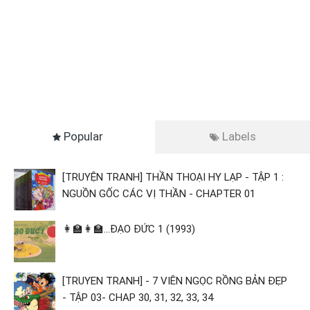
Popular
Labels
[TRUYỆN TRANH] THẦN THOẠI HY LẠP - TẬP 1 :
NGUỒN GỐC CÁC VỊ THẦN - CHAPTER 01
👩‍🏫👩‍🏫...ĐẠO ĐỨC 1 (1993)
[TRUYEN TRANH] - 7 VIÊN NGỌC RỒNG BẢN ĐẸP
- TẬP 03- CHAP 30, 31, 32, 33, 34