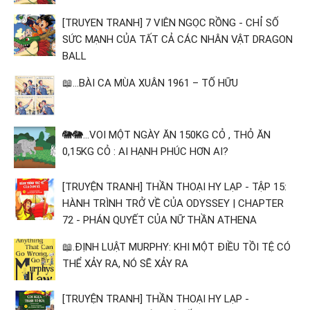
[TRUYEN TRANH] 7 VIÊN NGỌC RỒNG - CHỈ SỐ
SỨC MẠNH CỦA TẤT CẢ CÁC NHÂN VẬT DRAGON
BALL
📖...BÀI CA MÙA XUÂN 1961 – TỐ HỮU
🐘🐘...VOI MỘT NGÀY ĂN 150KG CỎ , THỎ ĂN
0,15KG CỎ : AI HẠNH PHÚC HƠN AI?
[TRUYỆN TRANH] THẦN THOẠI HY LẠP - TẬP 15:
HÀNH TRÌNH TRỞ VỀ CỦA ODYSSEY | CHAPTER
72 - PHÁN QUYẾT CỦA NỮ THẦN ATHENA
📖.ĐỊNH LUẬT MURPHY: KHI MỘT ĐIỀU TỒI TỆ CÓ
THỂ XẢY RA, NÓ SẼ XẢY RA
[TRUYỆN TRANH] THẦN THOẠI HY LẠP -