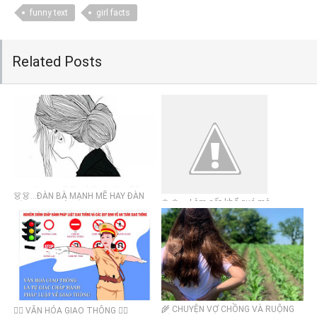
funny text
girl facts
Related Posts
👗👗...ĐÀN BÀ MẠNH MẼ HAY ĐÀN
♔ ♔ ... Làm sếp khổ quá mà
BÀ HẠNH PHÚC?
🌾 CHUYỆN VỢ CHỒNG VÀ RUỘNG
👮‍♂️ VĂN HÓA GIAO THÔNG 👮‍♂️