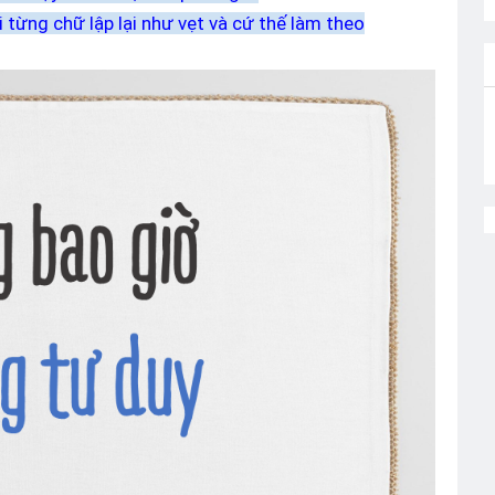
ời từng chữ
lập lại như vẹt và cứ thế làm theo