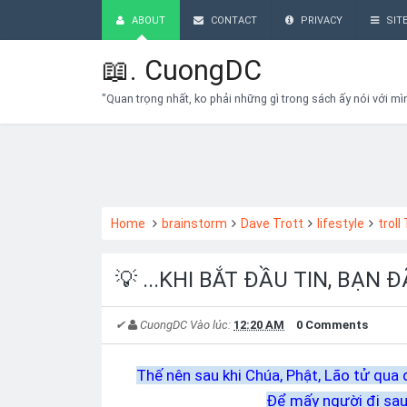
ABOUT
CONTACT
PRIVACY
SIT
📖.
CuongDC
"Quan trọng nhất, ko phải những gì trong sách ấy nói với mì
Home
brainstorm
Dave Trott
lifestyle
troll
💡 ...KHI BẮT ĐẦU TIN, BẠN
✔
CuongDC
Vào lúc:
12:20 AM
0 Comments
Thế nên sau khi Chúa, Phật, Lão tử qua
Để mấy người đi sau 