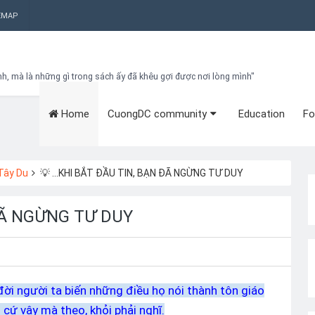
EMAP
nh, mà là những gì trong sách ấy đã khêu gợi được nơi lòng mình"
Home
CuongDC community
Education
Fo
Bạn đang cần tìm kiếm gì?
Theo dõi blog qua Email
Hãy đăng kí theo dõi blog để cập nhật những thủ thuật blogger, cách
làm Seo Blogspot vào hòm thư của mình
 Tây Du
💡 ...KHI BẮT ĐẦU TIN, BẠN ĐÃ NGỪNG TƯ DUY
Subscribe
 ĐÃ NGỪNG TƯ DUY
 đời
người ta biến những điều họ nói thành tôn giáo
cứ vậy mà theo, khỏi phải nghĩ.