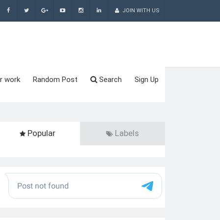
JOIN WITH US
r work
Random Post
Search
Sign Up
Popular
Labels