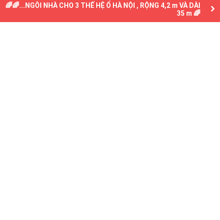
🌈🌈...NGÔI NHÀ CHO 3 THẾ HỆ Ổ HÀ NỘI , RỘNG 4,2 m VÀ DÀI
35 m 🌈