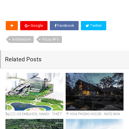
Google
Facebook
Twitter
Architecture
Pizza 4P's
Related Posts
🗽🇺🇸 US EMBASSY, HANOI : THIẾT
🌴 HOA PHONG HOUSE - NGÔI NHÀ
KẾ ĐẠI SỨ QUÁN MỸ TẠI HÀ NỘI 1.2
04 KHÔNG Ở ĐÀ NẰNG: KO ĐIỀU
TỶ $, THUÊ ĐẤT 99 NĂM CÓ HÌNH
HÒA , KO CỬA SỔ NHÔM KÍNH, KO
DẠNG THẾ NÀO? 🗽
GẠCH NUNG, KO SƠN TƯỜNG