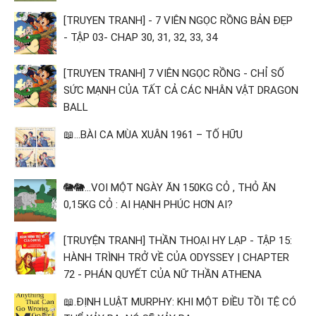
[TRUYEN TRANH] - 7 VIÊN NGỌC RỒNG BẢN ĐẸP
- TẬP 03- CHAP 30, 31, 32, 33, 34
[TRUYEN TRANH] 7 VIÊN NGỌC RỒNG - CHỈ SỐ
SỨC MẠNH CỦA TẤT CẢ CÁC NHÂN VẬT DRAGON
BALL
📖...BÀI CA MÙA XUÂN 1961 – TỐ HỮU
🐘🐘...VOI MỘT NGÀY ĂN 150KG CỎ , THỎ ĂN
0,15KG CỎ : AI HẠNH PHÚC HƠN AI?
[TRUYỆN TRANH] THẦN THOẠI HY LẠP - TẬP 15:
HÀNH TRÌNH TRỞ VỀ CỦA ODYSSEY | CHAPTER
72 - PHÁN QUYẾT CỦA NỮ THẦN ATHENA
📖.ĐỊNH LUẬT MURPHY: KHI MỘT ĐIỀU TỒI TỆ CÓ