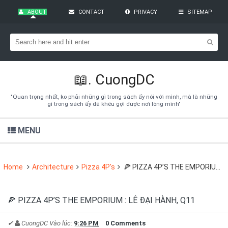
ABOUT
CONTACT
PRIVACY
SITEMAP
Bạn đang cần tìm kiếm gì?
Theo dõi blog qua Email
Hãy đăng kí theo dõi blog để cập nhật những thủ thuật blogger,
cách làm Seo Blogspot vào hòm thư của mình
📖.
CuongDC
Subscribe
"Quan trọng nhất, ko phải những gì trong sách ấy nói với mình, mà là những
gì trong sách ấy đã khêu gợi được nơi lòng mình"
MENU
Home
Architecture
Pizza 4P's
🍕 PIZZA 4P’S THE EMPORIUM : LÊ ĐẠI HÀNH, Q11
🍕 PIZZA 4P’S THE EMPORIUM : LÊ ĐẠI HÀNH, Q11
✔
CuongDC
Vào lúc:
9:26 PM
0 Comments