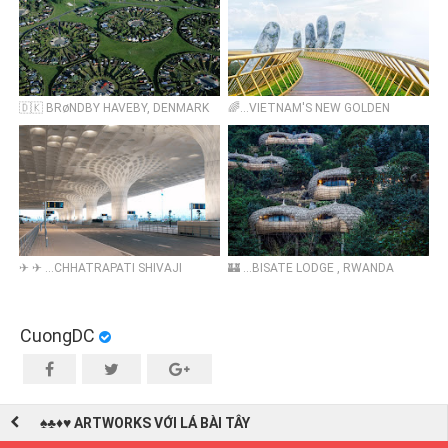
🇩🇰 BRøNDBY HAVEBY, DENMARK
🌈...VIETNAM'S NEW GOLDEN
BRIDGE , BANA HILL by SUNGROUP
🌈
✈ ✈ ...CHHATRAPATI SHIVAJI
🏰 ...BISATE LODGE , RWANDA
INTERNATIONAL AIRPORT -
TERMINAL 2
CuongDC
♠️♣️♦️♥️ ARTWORKS VỚI LÁ BÀI TÂY