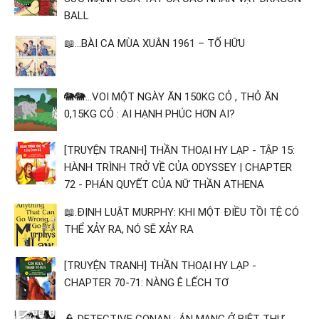
BALL
📖...BÀI CA MÙA XUÂN 1961 – TỐ HỮU
🐘🐘...VOI MỘT NGÀY ĂN 150KG CỎ , THỎ ĂN
0,15KG CỎ : AI HẠNH PHÚC HƠN AI?
[TRUYỆN TRANH] THẦN THOẠI HY LẠP - TẬP 15:
HÀNH TRÌNH TRỞ VỀ CỦA ODYSSEY | CHAPTER
72 - PHÁN QUYẾT CỦA NỮ THẦN ATHENA
📖.ĐỊNH LUẬT MURPHY: KHI MỘT ĐIỀU TỒI TỆ CÓ
THỂ XẢY RA, NÓ SẼ XẢY RA
[TRUYỆN TRANH] THẦN THOẠI HY LẠP -
CHAPTER 70-71: NÀNG Ê LẾCH TƠ