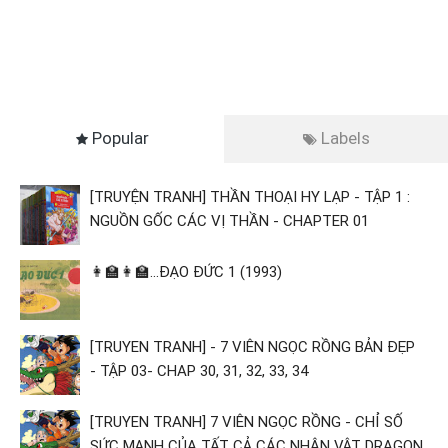
Popular
Labels
[TRUYỆN TRANH] THẦN THOẠI HY LẠP - TẬP 1 :
NGUỒN GỐC CÁC VỊ THẦN - CHAPTER 01
👩‍🏫👩‍🏫...ĐẠO ĐỨC 1 (1993)
[TRUYEN TRANH] - 7 VIÊN NGỌC RỒNG BẢN ĐẸP
- TẬP 03- CHAP 30, 31, 32, 33, 34
[TRUYEN TRANH] 7 VIÊN NGỌC RỒNG - CHỈ SỐ
SỨC MẠNH CỦA TẤT CẢ CÁC NHÂN VẬT DRAGON