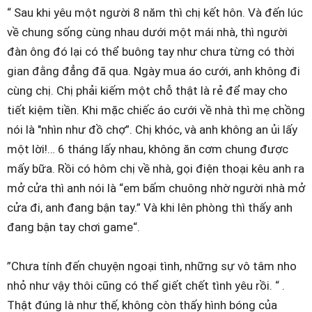
“ Sau khi yêu một người 8 năm thì chị kết hôn. Và đến lúc
về chung sống cùng nhau dưới một mái nhà, thì người
đàn ông đó lại có thể buông tay như chưa từng có thời
gian đằng đẳng đã qua. Ngày mua áo cưới, anh không đi
cùng chị. Chị phải kiếm một chỗ thật là rẻ để may cho
tiết kiệm tiền. Khi mặc chiếc áo cưới về nhà thì mẹ chồng
nói là "nhìn như đồ chợ”. Chị khóc, và anh không an ủi lấy
một lời!… 6 tháng lấy nhau, không ăn cơm chung được
mấy bữa. Rồi có hôm chị về nhà, gọi điện thoại kêu anh ra
mở cửa thì anh nói là “em bấm chuông nhờ người nhà mở
cửa đi, anh đang bận tay.” Và khi lên phòng thì thấy anh
đang bận tay chơi game“.
”Chưa tính đến chuyện ngoại tình, những sự vô tâm nho
nhỏ như vậy thôi cũng có thể giết chết tình yêu rồi. “ .
Thật đúng là như thế, không còn thấy hình bóng của