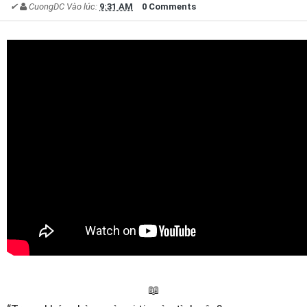
✔
CuongDC
Vào lúc:
9:31 AM
0 Comments
📖