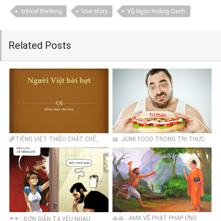
critical thinking
love story
Vũ Ngọc Hoàng Oanh
Related Posts
🌾TIẾNG VIỆT THIẾU CHẶT CHẼ,
📖. JUNK FOOD TRONG TRI THỨC
NGƯỜI VIỆT THỪA HỜI HỢT 🌾
🙏🙏...AMA VỀ PHẬT PHÁP ỨNG
☂️☂️...ĐƠN GIẢN TA YÊU NHAU: