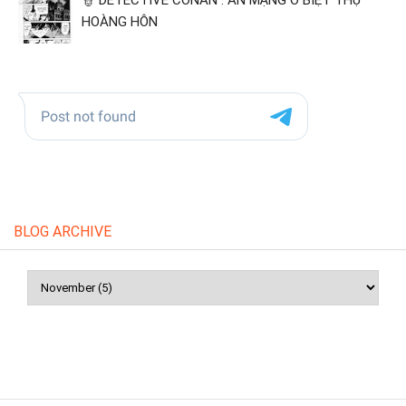
👮 DETECTIVE CONAN : ÁN MẠNG Ở BIỆT THỰ
HOÀNG HÔN
BLOG ARCHIVE