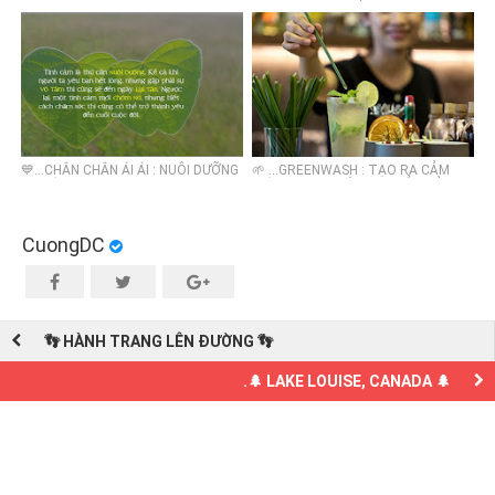
DỤNG DO HỌC GIẢ
PHIỀN PHỨC NHƯNG MÀ VUI
DAOHOADAOCHU NGUYEN HUY
VÂN DU THUYẾT GIẢNG
💙...CHÂN CHÂN ÁI ÁI : NUÔI DƯỠNG
🌱 ...GREENWASH : TẠO RA CẢM
& TRÂN TRỌNG
GIÁC XANH, CHỨ CHƯA HẲN BẢN
CHẤT XANH
CuongDC
👣 HÀNH TRANG LÊN ĐƯỜNG 👣
.🌲 LAKE LOUISE, CANADA 🌲