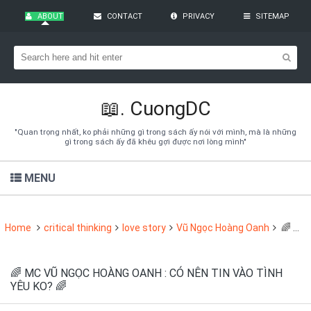
ABOUT
CONTACT
PRIVACY
SITEMAP
Bạn đang cần tìm kiếm gì?
Theo dõi blog qua Email
Hãy đăng kí theo dõi blog để cập nhật những thủ thuật blogger,
cách làm Seo Blogspot vào hòm thư của mình
📖.
CuongDC
Subscribe
"Quan trọng nhất, ko phải những gì trong sách ấy nói với mình, mà là những
gì trong sách ấy đã khêu gợi được nơi lòng mình"
MENU
Home
critical thinking
love story
Vũ Ngọc Hoàng Oanh
🌈 MC VŨ NGỌC HOÀNG OANH : CÓ NÊN TIN VÀO TÌNH YÊU KO? 🌈
🌈 MC VŨ NGỌC HOÀNG OANH : CÓ NÊN TIN VÀO TÌNH
YÊU KO? 🌈