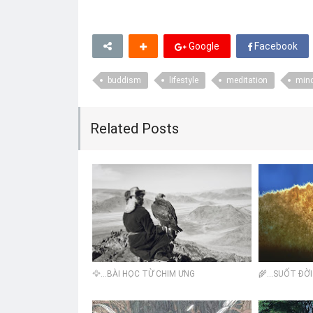
Google
Facebook
buddism
lifestyle
meditation
min
Related Posts
🦅...BÀI HỌC TỪ CHIM ƯNG
🌾...SUỐT ĐỜ