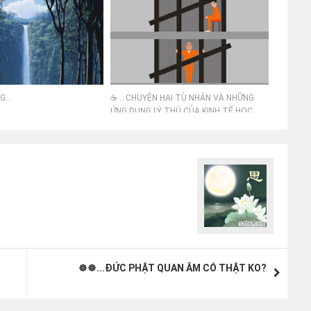
G...
☕ ...CHUYỆN HAI TÙ NHÂN VÀ NHỮNG
ỨNG DỤNG LÝ THÚ CỦA KINH TẾ HỌC
TRONG CUỘC SỐNG
☸☸...ĐỨC PHẬT QUAN ÂM CÓ THẬT KO?