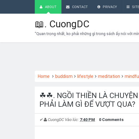
ABOUT
CONTACT
PRIVACY
SIT
📖.
CuongDC
"Quan trọng nhất, ko phải những gì trong sách ấy nói với mì
Home
buddism
lifestyle
meditation
mindfu
☘☘. NGỒI THIỀN LÀ CHUYỆN 
PHẢI LÀM GÌ ĐỂ VƯỢT QUA?
✔
CuongDC
Vào lúc:
7:40 PM
0 Comments