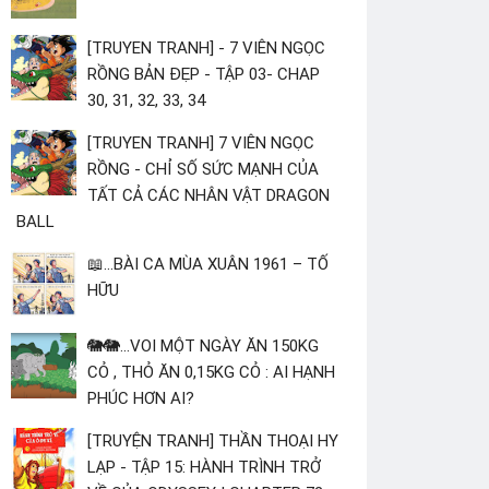
[TRUYEN TRANH] - 7 VIÊN NGỌC
RỒNG BẢN ĐẸP - TẬP 03- CHAP
30, 31, 32, 33, 34
[TRUYEN TRANH] 7 VIÊN NGỌC
RỒNG - CHỈ SỐ SỨC MẠNH CỦA
TẤT CẢ CÁC NHÂN VẬT DRAGON
BALL
📖...BÀI CA MÙA XUÂN 1961 – TỐ
HỮU
🐘🐘...VOI MỘT NGÀY ĂN 150KG
CỎ , THỎ ĂN 0,15KG CỎ : AI HẠNH
PHÚC HƠN AI?
[TRUYỆN TRANH] THẦN THOẠI HY
LẠP - TẬP 15: HÀNH TRÌNH TRỞ