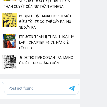
VỀ CỦA ODYSSEY | CHAPTER 72 -
PHÁN QUYẾT CỦA NỮ THẦN ATHENA
📖.ĐỊNH LUẬT MURPHY: KHI MỘT
ĐIỀU TỒI TỆ CÓ THỂ XẢY RA, NÓ
SẼ XẢY RA
[TRUYỆN TRANH] THẦN THOẠI HY
LẠP - CHAPTER 70-71: NÀNG Ê
LẾCH TƠ
👮 DETECTIVE CONAN : ÁN MẠNG
Ở BIỆT THỰ HOÀNG HÔN