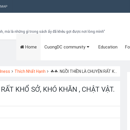
EMAP
nh, mà là những gì trong sách ấy đã khêu gợi được nơi lòng mình"
Home
CuongDC community
Education
Fo
Bạn đang cần tìm kiếm gì?
Theo dõi blog qua Email
Hãy đăng kí theo dõi blog để cập nhật những thủ thuật blogger, cách
làm Seo Blogspot vào hòm thư của mình
lness
Thích Nhất Hạnh
☘☘. NGỒI THIỀN LÀ CHUYỆN RẤT KHỔ SỞ, KHÓ KHĂN , CHẬT VẬT. PHẢI LÀM GÌ ĐỂ VƯỢT QUA?
Subscribe
RẤT KHỔ SỞ, KHÓ KHĂN , CHẬT VẬT.