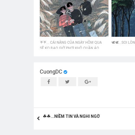
☔☔… CÁI NẮNG CỦA NGÀY HÔM QUA
🕊️🕊️...SOI LÒN
SẼ KO BAO GIỜ PHƠI KHÔ QUẦN ÁO
CỦA NGÀY HÔM NAY
CuongDC
☘☘...NIỀM TIN VÀ NGHI NGỜ