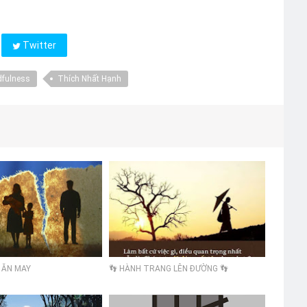
Twitter
dfulness
Thích Nhất Hạnh
I ĂN MAY
👣 HÀNH TRANG LÊN ĐƯỜNG 👣