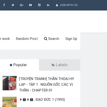
JOIN WITH US
r work
Random Post
Search
Sign Up
Popular
Labels
[TRUYỆN TRANH] THẦN THOẠI HY
LẠP - TẬP 1 : NGUỒN GỐC CÁC VỊ
THẦN - CHAPTER 01
👩‍🏫👩‍🏫...ĐẠO ĐỨC 1 (1993)