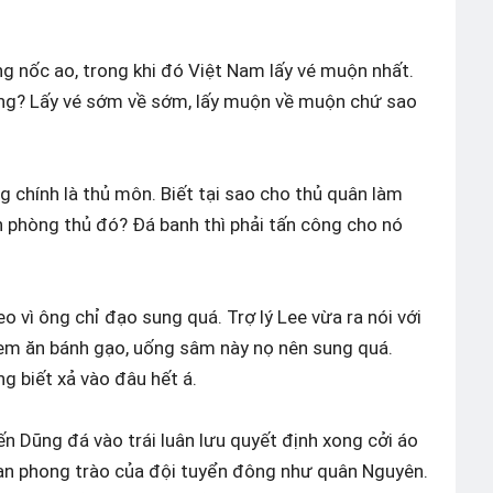
ng nốc ao, trong khi đó Việt Nam lấy vé muộn nhất.
hông? Lấy vé sớm về sớm, lấy muộn về muộn chứ sao
 chính là thủ môn. Biết tại sao cho thủ quân làm
 phòng thủ đó? Đá banh thì phải tấn công cho nó
 vì ông chỉ đạo sung quá. Trợ lý Lee vừa ra nói với
 em ăn bánh gạo, uống sâm này nọ nên sung quá.
g biết xả vào đâu hết á.
ến Dũng đá vào trái luân lưu quyết định xong cởi áo
fan phong trào của đội tuyển đông như quân Nguyên.