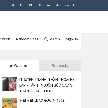
JOIN WITH US
r work
Random Post
Search
Sign Up
Popular
Labels
[TRUYỆN TRANH] THẦN THOẠI HY
LẠP - TẬP 1 : NGUỒN GỐC CÁC VỊ
THẦN - CHAPTER 01
👩‍🏫👩‍🏫...ĐẠO ĐỨC 1 (1993)