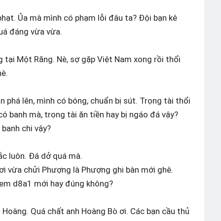
 phạt. Ủa mà mình có phạm lỗi đâu ta? Đội bạn kê
uá đáng vừa vừa.
ng tại Một Răng. Nè, sợ gặp Việt Nam xong rồi thổi
nè.
n phá lên, mình có bóng, chuẩn bị sút. Trọng tài thổi
 có banh mà, trọng tài ăn tiền hay bị ngáo đá vậy?
 banh chi vậy?
ắc luôn. Đá dở quá mà.
a chửi Phượng là Phượng ghi bàn mới ghê.
 em d8a1 mới hay đúng không?
g Hoàng. Quá chất anh Hoàng Bò ơi. Các bạn cầu thủ