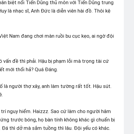
hân biệt nổi Tiến Dũng thủ môn với Tiến Dũng trung
uy là nhạc sĩ, Anh Đức là diễn viên hài đồ. Thôi kệ
 Việt Nam đang chơi màn ruồi bu cục kẹo, ai ngờ đội
ó vấn đề thì phải. Hậu bị phạm lỗi mà trọng tài cứ
hết mới thổi hả? Quá Đáng.
 là người thợ xây, anh làm tường rất tốt. Hậu sút.
ê.
ị trí nguy hiểm. Haizzz. Sao cứ làm cho người hâm
ứng trước bóng, họ bàn tính không khác gì chuẩn bị
. Đá thì dở mà sắm tuồng thì lâu. Đội yếu có khác.