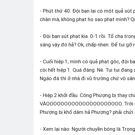
- Phút thứ 40. Đội bạn lại có một quả sút
chân mà, không phạt họ sao phạt mình? Q
- Đội bạn sút phạt kìa. 0-1 rồi. Tổ cha trọ
sáng vậy đó hả? Ok, chấp nhen. Để tui gỡ 
- Cuối hiệp 1, mình có quả phạt góc, đội bạ
còi hết hiệp 1. Quá đáng. Nè. Tụi tui đang
Ngáo đá thì ở nhà đi vũ trường chứ vô sân
- Hiệp 2 khởi đầu. Công Phượng bị thay ch
VÀOOOOOOOOOOOOOOOOOOOOO. Trời ơi vừ
Phượng bị khổ dâm hả Phượng? phải chửi
- Xem lại nào. Người chuyền bóng là Trọn