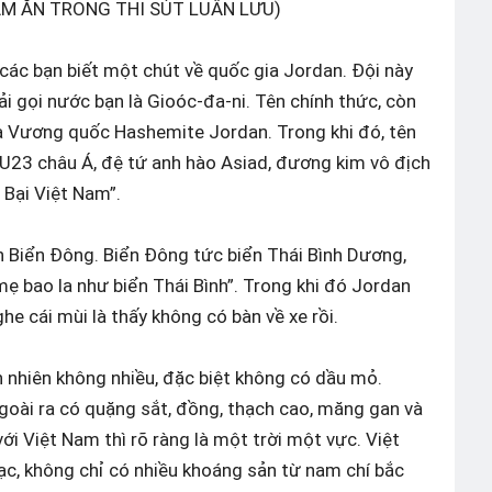
ĂM ĂN TRONG THI SÚT LUÂN LƯU)
 các bạn biết một chút về quốc gia Jordan. Đội này
i gọi nước bạn là Gioóc-đa-ni. Tên chính thức, còn
n là Vương quốc Hashemite Jordan. Trong khi đó, tên
 U23 châu Á, đệ tứ anh hào Asiad, đương kim vô địch
Bại Việt Nam”.
n Biển Đông. Biển Đông tức biển Thái Bình Dương,
ẹ bao la như biển Thái Bình”. Trong khi đó Jordan
he cái mùi là thấy không có bàn về xe rồi.
n nhiên không nhiều, đặc biệt không có dầu mỏ.
goài ra có quặng sắt, đồng, thạch cao, măng gan và
ới Việt Nam thì rõ ràng là một trời một vực. Việt
c, không chỉ có nhiều khoáng sản từ nam chí bắc