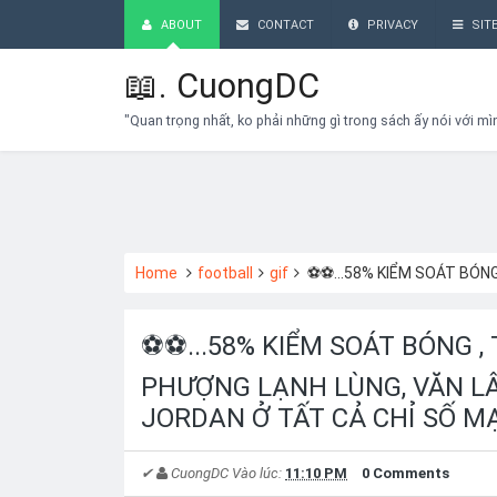
ABOUT
CONTACT
PRIVACY
SIT
📖.
CuongDC
"Quan trọng nhất, ko phải những gì trong sách ấy nói với mì
Home
football
gif
⚽⚽...58% KIỂM SOÁT BÓNG , TRỌNG HOÀNG LĂN XẢ, 
⚽⚽...58% KIỂM SOÁT BÓNG 
PHƯỢNG LẠNH LÙNG, VĂN LÂ
JORDAN Ở TẤT CẢ CHỈ SỐ M
✔
CuongDC
Vào lúc:
11:10 PM
0 Comments