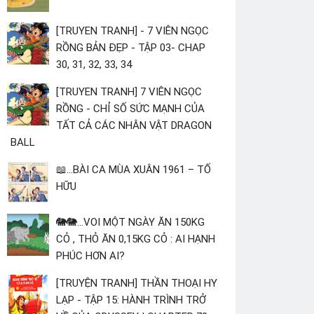
[TRUYEN TRANH] - 7 VIÊN NGỌC
RỒNG BẢN ĐẸP - TẬP 03- CHAP
30, 31, 32, 33, 34
[TRUYEN TRANH] 7 VIÊN NGỌC
RỒNG - CHỈ SỐ SỨC MẠNH CỦA
TẤT CẢ CÁC NHÂN VẬT DRAGON
BALL
📖...BÀI CA MÙA XUÂN 1961 – TỐ
HỮU
🐘🐘...VOI MỘT NGÀY ĂN 150KG
CỎ , THỎ ĂN 0,15KG CỎ : AI HẠNH
PHÚC HƠN AI?
[TRUYỆN TRANH] THẦN THOẠI HY
LẠP - TẬP 15: HÀNH TRÌNH TRỞ