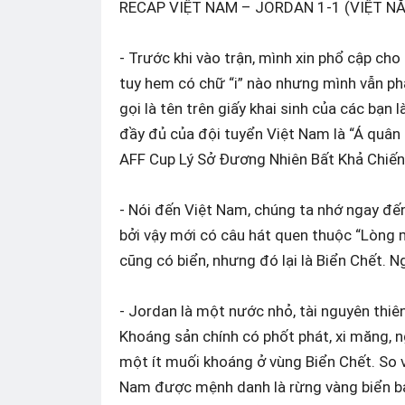
RECAP VIỆT NAM – JORDAN 1-1 (VIỆT N
- Trước khi vào trận, mình xin phổ cập cho
tuy hem có chữ “i” nào nhưng mình vẫn phả
gọi là tên trên giấy khai sinh của các bạ
đầy đủ của đội tuyển Việt Nam là “Á quân
AFF Cup Lý Sở Đương Nhiên Bất Khả Chiến 
- Nói đến Việt Nam, chúng ta nhớ ngay đế
bởi vậy mới có câu hát quen thuộc “Lòng m
cũng có biển, nhưng đó lại là Biển Chết. Ng
- Jordan là một nước nhỏ, tài nguyên thiê
Khoáng sản chính có phốt phát, xi măng, n
một ít muối khoáng ở vùng Biển Chết. So v
Nam được mệnh danh là rừng vàng biển bạ