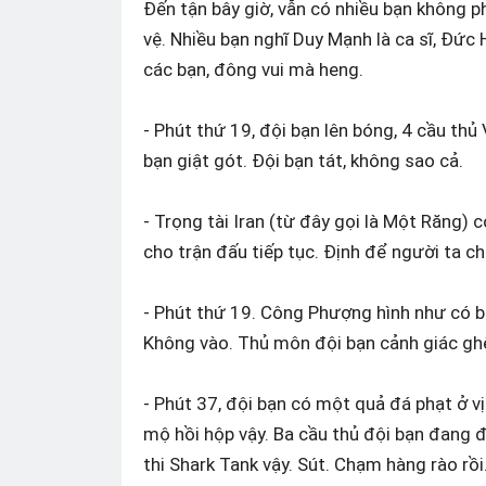
Đến tận bây giờ, vẫn có nhiều bạn không p
vệ. Nhiều bạn nghĩ Duy Mạnh là ca sĩ, Đức H
các bạn, đông vui mà heng.
- Phút thứ 19, đội bạn lên bóng, 4 cầu thủ
bạn giật gót. Đội bạn tát, không sao cả.
- Trọng tài Iran (từ đây gọi là Một Răng) c
cho trận đấu tiếp tục. Định để người ta c
- Phút thứ 19. Công Phượng hình như có bố
Không vào. Thủ môn đội bạn cảnh giác gh
- Phút 37, đội bạn có một quả đá phạt ở v
mộ hồi hộp vậy. Ba cầu thủ đội bạn đang đ
thi Shark Tank vậy. Sút. Chạm hàng rào rồi