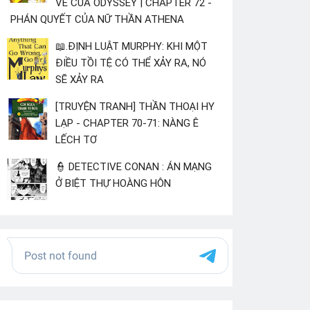
VỀ CỦA ODYSSEY | CHAPTER 72 -
PHÁN QUYẾT CỦA NỮ THẦN ATHENA
📖.ĐỊNH LUẬT MURPHY: KHI MỘT
ĐIỀU TỒI TỆ CÓ THỂ XẢY RA, NÓ
SẼ XẢY RA
[TRUYỆN TRANH] THẦN THOẠI HY
LẠP - CHAPTER 70-71: NÀNG Ê
LẾCH TƠ
👮 DETECTIVE CONAN : ÁN MẠNG
Ở BIỆT THỰ HOÀNG HÔN