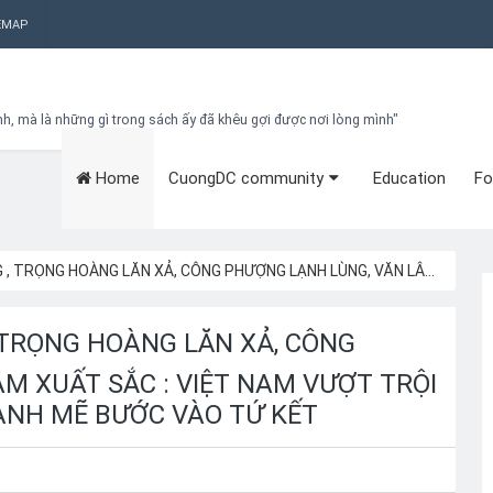
EMAP
nh, mà là những gì trong sách ấy đã khêu gợi được nơi lòng mình"
Home
CuongDC community
Education
Fo
Bạn đang cần tìm kiếm gì?
Theo dõi blog qua Email
Hãy đăng kí theo dõi blog để cập nhật những thủ thuật blogger, cách
làm Seo Blogspot vào hòm thư của mình
CÔNG PHƯỢNG LẠNH LÙNG, VĂN LÂM XUẤT SẮC : VIỆT NAM VƯỢT TRỘI JORDAN Ở TẤT CẢ CHỈ SỐ MẠNH MẼ BƯỚC VÀO TỨ KẾT
Subscribe
, TRỌNG HOÀNG LĂN XẢ, CÔNG
M XUẤT SẮC : VIỆT NAM VƯỢT TRỘI
ẠNH MẼ BƯỚC VÀO TỨ KẾT