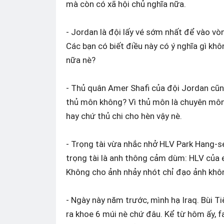
mà còn có xã hội chủ nghĩa nữa.
- Jordan là đội lấy vé sớm nhất để vào vò
Các bạn có biết điều này có ý nghĩa gì k
nữa nè?
- Thủ quân Amer Shafi của đội Jordan cũng
thủ môn không? Vì thủ môn là chuyên môn
hay chứ thủ chi cho hèn vậy nè.
- Trọng tài vừa nhắc nhở HLV Park Hang-seo
trọng tài là anh thông cảm dùm: HLV của
Không cho ảnh nhảy nhót chỉ đạo ảnh khôn
- Ngày này năm trước, mình hạ Iraq. Bùi Ti
ra khoe 6 múi nè chứ đâu. Kể từ hôm ấy, 