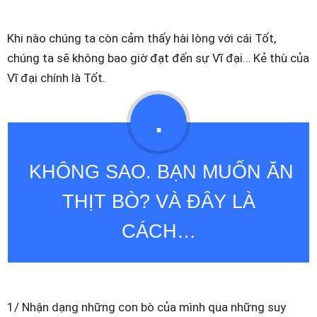
Khi nào chúng ta còn cảm thấy hài lòng với cái Tốt,
chúng ta sẽ không bao giờ đạt đến sự Vĩ đại… Kẻ thù của
Vĩ đại chính là Tốt.
.
KHÔNG SAO. BẠN MUỐN ĂN
THỊT BÒ? VÀ ĐÂY LÀ
CÁCH…
1/ Nhận dạng những con bò của mình qua những suy