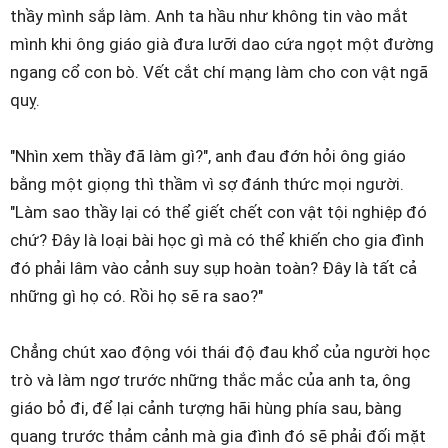
thầy mình sắp làm. Anh ta hầu như không tin vào mắt
mình khi ông giáo già đưa lưỡi dao cứa ngọt một đường
ngang cổ con bò. Vết cắt chí mạng làm cho con vật ngã
quỵ.
"Nhìn xem thầy đã làm gì?", anh đau đớn hỏi ông giáo
bằng một giọng thì thầm vì sợ đánh thức mọi người.
"Làm sao thầy lại có thể giết chết con vật tội nghiệp đó
chứ? Đây là loại bài học gì mà có thể khiến cho gia đình
đó phải lâm vào cảnh suy sụp hoàn toàn? Đây là tất cả
những gì họ có. Rồi họ sẽ ra sao?"
Chẳng chút xao động vói thái độ đau khổ của người học
trò và làm ngơ trước những thắc mắc của anh ta, ông
giáo bỏ đi, để lại cảnh tượng hãi hùng phía sau, bàng
quang trước thảm cảnh mà gia đình đó sẽ phải đối mặt