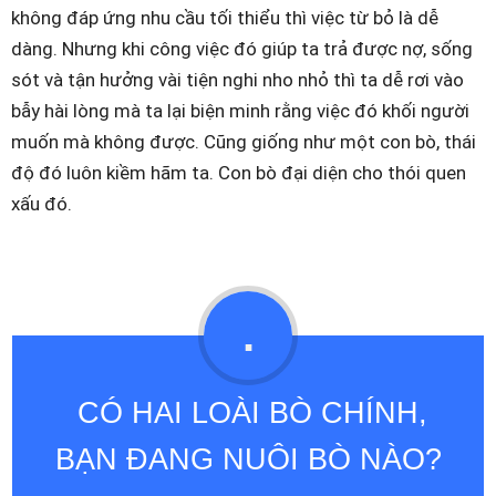
không đáp ứng nhu cầu tối thiểu thì việc từ bỏ là dễ
dàng. Nhưng khi công việc đó giúp ta trả được nợ, sống
sót và tận hưởng vài tiện nghi nho nhỏ thì ta dễ rơi vào
bẫy hài lòng mà ta lại biện minh rằng việc đó khối người
muốn mà không được. Cũng giống như một con bò, thái
độ đó luôn kiềm hãm ta. Con bò đại diện cho thói quen
xấu đó.
.
CÓ HAI LOÀI BÒ CHÍNH,
BẠN ĐANG NUÔI BÒ NÀO?