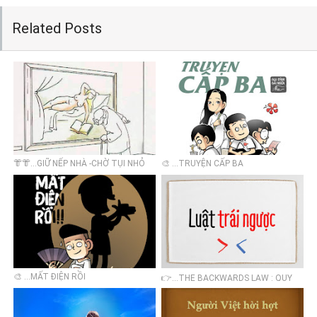
Related Posts
👘👘...GIỮ NẾP NHÀ -CHỜ TỤI NHỎ
🎨 ...TRUYỆN CẤP BA
KHÔN LỚN
🎨 ...MẤT ĐIỆN RỒI
👉...THE BACKWARDS LAW : QUY
TẮC ĐƯỜNG CONG NGHỊCH ĐẢO
TRONG CUỘC SỐNG