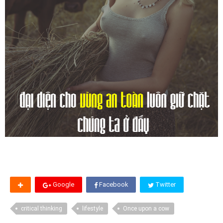
Google
Facebook
Twitter
critical thinking
lifestyle
Once upon a cow