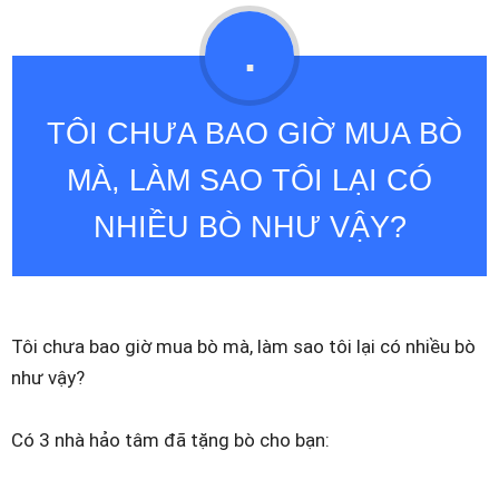
.
TÔI CHƯA BAO GIỜ MUA BÒ
MÀ, LÀM SAO TÔI LẠI CÓ
NHIỀU BÒ NHƯ VẬY?
Tôi chưa bao giờ mua bò mà, làm sao tôi lại có nhiều bò
như vậy?
Có 3 nhà hảo tâm đã tặng bò cho bạn: