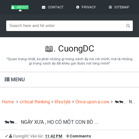
ABOUT
CONTACT
PRIVACY
SITEMAP
Bạn đang cần tìm kiếm gì?
Theo dõi blog qua Email
Hãy đăng kí theo dõi blog để cập nhật những thủ thuật blogger,
cách làm Seo Blogspot vào hòm thư của mình
📖.
CuongDC
Subscribe
"Quan trọng nhất, ko phải những gì trong sách ấy nói với mình, mà là những
gì trong sách ấy đã khêu gợi được nơi lòng mình"
MENU
Home
critical thinking
lifestyle
Once upon a cow
🐄🐄... · NGÀY XƯA , HỌ CÓ MỘT CON BÒ ....
🐄🐄... · NGÀY XƯA , HỌ CÓ MỘT CON BÒ ....
✔
CuongDC
Vào lúc:
11:42 PM
0 Comments