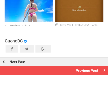
🌾TIẾNG VIỆT THIẾU CHẶT CHẼ,
⛵ ...TRỐNG KHÔNG
NGƯỜI VIỆT THỪA HỜI HỢT 🌾
CuongDC
Next Post
Previous Post