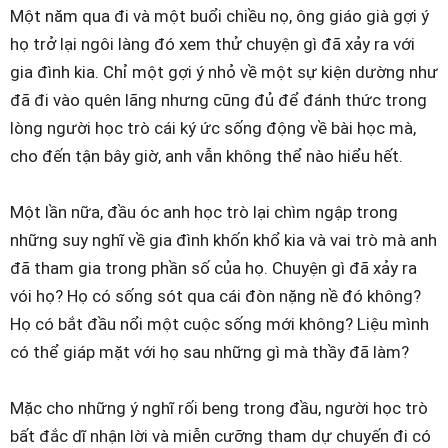
Một năm qua đi và một buổi chiều nọ, ông giáo già gợi ý
họ trở lại ngôi làng đó xem thử chuyện gì đã xảy ra với
gia đình kia. Chỉ một gợi ý nhỏ về một sự kiện dường như
đã đi vào quên lãng nhưng cũng đủ để đánh thức trong
lòng người học trò cái ký ức sống động về bài học mà,
cho đến tận bây giờ, anh vẫn không thể nào hiểu hết.
Một lần nữa, đầu óc anh học trò lại chìm ngập trong
những suy nghĩ về gia đình khốn khổ kia và vai trò mà anh
đã tham gia trong phần số của họ. Chuyện gì đã xảy ra
vói họ? Họ có sống sót qua cái đòn nặng nề đó không?
Họ có bắt đầu nổi một cuộc sống mới không? Liệu mình
có thể giáp mặt với họ sau những gì mà thầy đã làm?
Mặc cho những ý nghĩ rối beng trong đầu, người học trò
bất đắc dĩ nhận lời và miễn cưỡng tham dự chuyến đi có