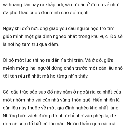
và hoang tàn bày ra khắp nơi, và cư dân ở đó có vẻ như
đã phó thác cuộc đời mình cho số mệnh.
Ngay khi đến nơi, ông giáo yêu cầu ngưòi học trò tìm
giúp mình một gia đình nghèo nhất trong khu vực. Đó sẽ
là nơi họ tạm trú qua đêm.
Đi bộ một lúc thì họ ra đến rìa thị trấn. Và ở đó, giữa
mênh mông, hai người dừng chân trước một căn lều nhỏ
tồi tàn rệu rã nhất mà họ từng nhìn thấy.
Cái cấu trúc sắp sụp đổ này nằm ở ngoài rìa xa nhất của
một nhóm nhỏ vài căn nhà vùng thôn quê. Hiển nhiên là
căn lều này thuộc về một gia đình nghèo khó nhất làng.
Những bức vách đứng đó như chỉ nhờ vào phép lạ, đe
dọa sẽ sụp đổ bất cứ lúc nào. Nước thấm qua cái mái