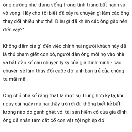
ông dường như đang sống trong tình trạng bất hạnh và
vô vọng. Hãy cho tôi biết đã xảy ra chuyện gì làm các ông
thay đổi nhiều như thế. Điều gì đã khiến các ông gặp hên
đến vậy?"
Không đếm xỉa gì đến việc chính hai ngưòi khách này đã
là thủ phạm giết con bò, người đàn ông mời họ vào nhà
và bắt đầu kể câu chuyện ly kỳ của gia đình mình - câu
chuyện sẽ làm thay đổi cuộc đời anh bạn trẻ của chúng
ta mãi mãi.
Ông chủ nhà kể rằng thật là một sự trùng hợp kỳ lạ, khi
ngay cái ngày mà hai thầy trò rời đi, không biết kẻ bất
lương nào do ganh ghét vói tài sản hiếm có của gia đình
ông đã nhẫn tâm cắt cổ con vật tội nghiệp đó.