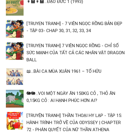
👩‍🏫👩‍🏫...ĐẠO ĐỨC 1 (1993)
[TRUYEN TRANH] - 7 VIÊN NGỌC RỒNG BẢN ĐẸP
- TẬP 03- CHAP 30, 31, 32, 33, 34
[TRUYEN TRANH] 7 VIÊN NGỌC RỒNG - CHỈ SỐ
SỨC MẠNH CỦA TẤT CẢ CÁC NHÂN VẬT DRAGON
BALL
📖...BÀI CA MÙA XUÂN 1961 – TỐ HỮU
🐘🐘...VOI MỘT NGÀY ĂN 150KG CỎ , THỎ ĂN
0,15KG CỎ : AI HẠNH PHÚC HƠN AI?
[TRUYỆN TRANH] THẦN THOẠI HY LẠP - TẬP 15:
HÀNH TRÌNH TRỞ VỀ CỦA ODYSSEY | CHAPTER
72 - PHÁN QUYẾT CỦA NỮ THẦN ATHENA