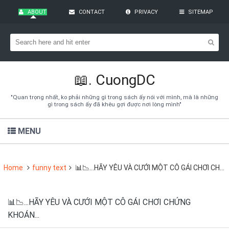
ABOUT
CONTACT
PRIVACY
SITEMAP
Bạn đang cần tìm kiếm gì?
Theo dõi blog qua Email
Hãy đăng kí theo dõi blog để cập nhật những thủ thuật blogger,
cách làm Seo Blogspot vào hòm thư của mình
📖.
CuongDC
Subscribe
"Quan trọng nhất, ko phải những gì trong sách ấy nói với mình, mà là những
gì trong sách ấy đã khêu gợi được nơi lòng mình"
MENU
Home
funny text
📊📉...HÃY YÊU VÀ CƯỚI MỘT CÔ GÁI CHƠI CHỨNG KHOÁN...
📊📉...HÃY YÊU VÀ CƯỚI MỘT CÔ GÁI CHƠI CHỨNG
KHOÁN...