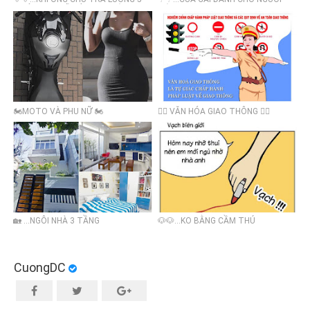
TRIỆU, BẠN SẼ ĐÓNG VAI NÀO?
GIÀ
🏍️MOTO VÀ PHỤ NỮ 🏍️
👮‍♂️ VĂN HÓA GIAO THÔNG 👮‍♂️
🏡 ...NGÔI NHÀ 3 TẦNG
🐶🐶…KO BẰNG CẦM THÚ
CuongDC