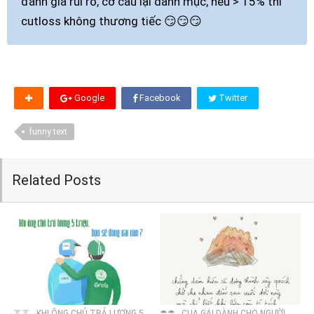
đánh giá rủi ro, cơ cấu lại danh mục, nếu > 15% thì
cutloss không thương tiếc 😏😏😏
Google
Facebook
Twitter
funny text
Related Posts
👔👔...KHI ÔNG CHỦ TRẢ LƯƠNG 5
☂☂...CUA GÁI DÀNH CHO NGƯỜI