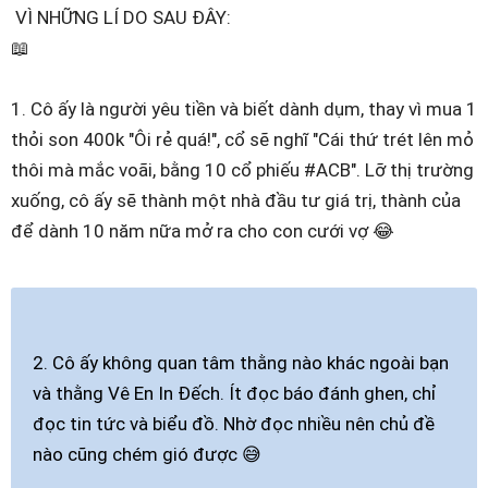
VÌ NHỮNG LÍ DO SAU ĐÂY:
📖
1. Cô ấy là người yêu tiền và biết dành dụm, thay vì mua 1
thỏi son 400k "Ôi rẻ quá!", cổ sẽ nghĩ "Cái thứ trét lên mỏ
thôi mà mắc voãi, bằng 10 cổ phiếu #ACB". Lỡ thị trường
xuống, cô ấy sẽ thành một nhà đầu tư giá trị, thành của
để dành 10 năm nữa mở ra cho con cưới vợ 😂
2. Cô ấy không quan tâm thằng nào khác ngoài bạn
và thằng Vê En In Đếch. Ít đọc báo đánh ghen, chỉ
đọc tin tức và biểu đồ. Nhờ đọc nhiều nên chủ đề
nào cũng chém gió được 😅