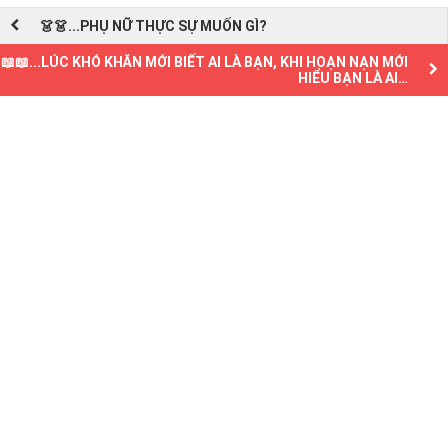
👗👗...PHỤ NỮ THỰC SỰ MUỐN GÌ?
📖📖...LÚC KHÓ KHĂN MỚI BIẾT AI LÀ BẠN, KHI HOẠN NẠN MỚI
HIỂU BẠN LÀ AI…