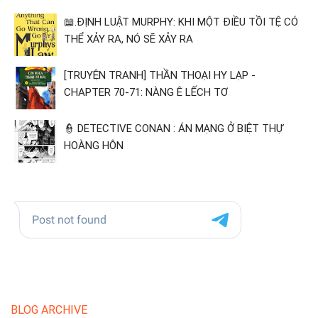
📖.ĐỊNH LUẬT MURPHY: KHI MỘT ĐIỀU TỒI TỆ CÓ
THỂ XẢY RA, NÓ SẼ XẢY RA
[TRUYỆN TRANH] THẦN THOẠI HY LẠP -
CHAPTER 70-71: NÀNG Ê LẾCH TƠ
👮 DETECTIVE CONAN : ÁN MẠNG Ở BIỆT THỰ
HOÀNG HÔN
BLOG ARCHIVE