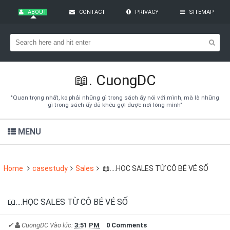
ABOUT
CONTACT
PRIVACY
SITEMAP
Bạn đang cần tìm kiếm gì?
Theo dõi blog qua Email
Hãy đăng kí theo dõi blog để cập nhật những thủ thuật blogger,
cách làm Seo Blogspot vào hòm thư của mình
📖.
CuongDC
Subscribe
"Quan trọng nhất, ko phải những gì trong sách ấy nói với mình, mà là những
gì trong sách ấy đã khêu gợi được nơi lòng mình"
MENU
Home
casestudy
Sales
📖....HỌC SALES TỪ CÔ BÉ VÉ SỐ
📖....HỌC SALES TỪ CÔ BÉ VÉ SỐ
✔
CuongDC
Vào lúc:
3:51 PM
0 Comments