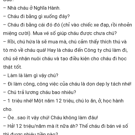
– Nhà cháu ở Nghĩa Hành.
– Cháu đi bằng gì xuống đây?
– Cháu đi bằng cái đó đó (chỉ vào chiếc xe đạp, rồi nhoẻn
miệng cười). Mua vé số giúp cháu được chưa chú?
– Rồi, chú hứa là sẽ mua mà, chú cảm thấy thích thú và
tò mò về cháu quá! Hay là cháu đến Công ty chú làm đi,
chú sẽ nhận nuôi cháu và tạo điều kiện cho cháu đi học
thật tốt.
– Làm là làm gì vậy chú?
– Đi làm công, công việc của cháu là dọn dẹp ly tách nhé!
– Chú trả lương cháu bao nhiêu?
– 1 triệu nhé! Một năm 12 triệu, chú lo ăn, ở, học hành
cho.
– Òe…sao ít vậy chú! Cháu không làm đâu!
– Hả! 12 triệu/năm mà ít nữa áh? Thế cháu đi bán vé số
thì được nhiêu tiền nào?