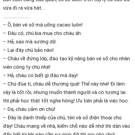
vừa đi ra vừa hát…
……………………
– Ồ, bán vé số mà uống cacao luôn!
– Đâu có, chú kia mua cho cháu áh.
– Hả, sao mà sướng dữ.
– Lại đây chú bảo nào!
– Cháu về đứng lớp, đào tạo kỹ năng bán vé số cho nhân
viên công ty chú nhé!
– Hả, cháu có biết gì đâu mà dạy!
– Chú đùa tí, cháu dễ thương quá! Thế này nhé! Đi làm
vậy là tốt rồi, nhưng muốn thành người và có tương lai
thì phải học thật tốt nghe hông! Ưu tiên phải là việc học.
– Dạ, cháu cảm ơn chú!
– Đây là danh thiếp của chú, tên và số điện thoại chú
đây! Cháu mang về nhà, kiếm chỗ nào dễ nhớ thì dán vào
đấy, bất kỳ khi nào cần sự giúp đỡ thì gọi cho chú!