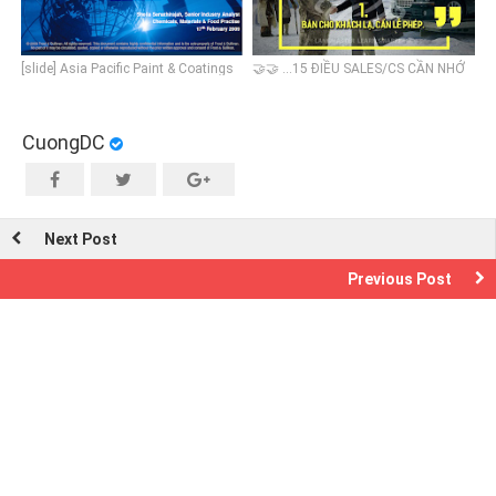
[slide] Asia Pacific Paint & Coatings
🤝🤝 ...15 ĐIỀU SALES/CS CẦN NHỚ
Market
KHI PHỤC VỤ KHÁCH HÀNG
CuongDC
Next Post
Previous Post