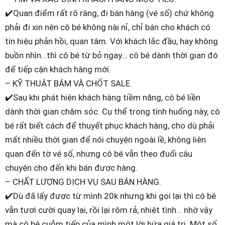
✔️Quan điểm rất rõ ràng, đi bán hàng (vé số) chứ không
phải đi xin nên cô bé không nài nỉ, chỉ bán cho khách có
tín hiệu phản hồi, quan tâm. Với khách lắc đầu, hay không
buồn nhìn…thì cô bé từ bỏ ngay… cô bé dành thời gian đó
để tiếp cận khách hàng mới.
– KỸ THUẬT BÁM VÀ CHỐT SALE.
✔️Sau khi phát hiện khách hàng tiềm năng, cô bé liền
dành thời gian chăm sóc. Cụ thể trong tình huống này, cô
bé rất biết cách để thuyết phục khách hàng, cho dù phải
mất nhiều thời gian để nói chuyện ngoài lề, không liên
quan đến tờ vé số, nhưng cô bé vẫn theo đuổi câu
chuyện cho đến khi bán được hàng.
– CHẤT LƯỢNG DỊCH VỤ SAU BÁN HÀNG.
✔️Dù đã lấy được từ mình 20k nhưng khi gọi lại thì cô bé
vẫn tươi cười quay lại, rồi lại rôm rả, nhiệt tình… nhờ vậy
mà cô bé cuỗm tiếp của mình một lời hứa giá trị. Một số