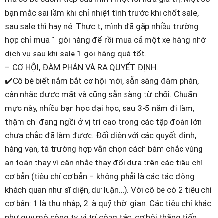
bạn mắc sai lầm khi chỉ nhiệt tình trước khi chốt sale,
sau sale thì hay né. Thực t, mình đã gặp nhiều trường
hợp chỉ mua 1 gói hàng để rồi mua cả một xe hàng nhờ
dịch vụ sau khi sale 1 gói hàng quá tốt.
– CƠ HỘI, ĐÀM PHÁN VÀ RA QUYẾT ĐỊNH.
✔️Cô bé biết nắm bắt cơ hội mới, sẵn sàng đàm phán,
cân nhắc được mất và cũng sẵn sàng từ chối. Chuẩn
mực này, nhiều bạn học đại học, sau 3-5 năm đi làm,
thậm chí đang ngồi ở vị trí cao trong các tập đoàn lớn
chưa chắc đã làm được. Đối diện với các quyết định,
hàng vạn, tá trường hợp vẫn chọn cách bám chắc vùng
an toàn thay vì cân nhắc thay đổi dựa trên các tiêu chí
cơ bản (tiêu chí cơ bản – không phải là các tác động
khách quan như sĩ diện, dư luận…). Với cô bé có 2 tiêu chí
cơ bản: 1 là thu nhập, 2 là quỹ thời gian. Các tiêu chí khác
như quy mô công ty, vị trí công tác, cơ hội thăng tiến,