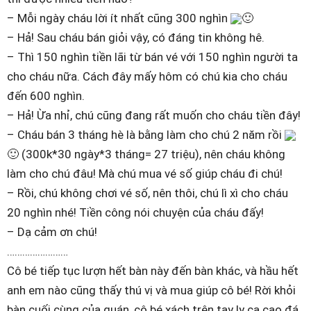
– Mỗi ngày cháu lời ít nhất cũng 300 nghìn
🙂
– Hả! Sau cháu bán giỏi vậy, có đáng tin không hê.
– Thì 150 nghìn tiền lãi từ bán vé với 150 nghìn người ta
cho cháu nữa. Cách đây mấy hôm có chú kia cho cháu
đến 600 nghìn.
– Hả! Ừa nhỉ, chú cũng đang rất muốn cho cháu tiền đây!
– Cháu bán 3 tháng hè là bằng làm cho chú 2 năm rồi
🙂 (300k*30 ngày*3 tháng= 27 triệu), nên cháu không
làm cho chú đâu! Mà chú mua vé số giúp cháu đi chú!
– Rồi, chú không chơi vé số, nên thôi, chú lì xì cho cháu
20 nghìn nhé! Tiền công nói chuyện của cháu đấy!
– Dạ cảm ơn chú!
……………………
Cô bé tiếp tục lượn hết bàn này đến bàn khác, và hầu hết
anh em nào cũng thấy thú vị và mua giúp cô bé! Rời khỏi
bàn cuối cùng của quán, cô bé xách trên tay ly ca cao đá