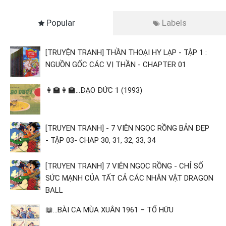
Popular
Labels
[TRUYỆN TRANH] THẦN THOẠI HY LẠP - TẬP 1 :
NGUỒN GỐC CÁC VỊ THẦN - CHAPTER 01
👩‍🏫👩‍🏫...ĐẠO ĐỨC 1 (1993)
[TRUYEN TRANH] - 7 VIÊN NGỌC RỒNG BẢN ĐẸP
- TẬP 03- CHAP 30, 31, 32, 33, 34
[TRUYEN TRANH] 7 VIÊN NGỌC RỒNG - CHỈ SỐ
SỨC MẠNH CỦA TẤT CẢ CÁC NHÂN VẬT DRAGON
BALL
📖...BÀI CA MÙA XUÂN 1961 – TỐ HỮU