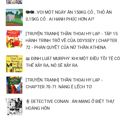
🐘🐘...VOI MỘT NGÀY ĂN 150KG CỎ , THỎ ĂN
0,15KG CỎ : AI HẠNH PHÚC HƠN AI?
[TRUYỆN TRANH] THẦN THOẠI HY LẠP - TẬP 15:
HÀNH TRÌNH TRỞ VỀ CỦA ODYSSEY | CHAPTER
72 - PHÁN QUYẾT CỦA NỮ THẦN ATHENA
📖.ĐỊNH LUẬT MURPHY: KHI MỘT ĐIỀU TỒI TỆ CÓ
THỂ XẢY RA, NÓ SẼ XẢY RA
[TRUYỆN TRANH] THẦN THOẠI HY LẠP -
CHAPTER 70-71: NÀNG Ê LẾCH TƠ
👮 DETECTIVE CONAN : ÁN MẠNG Ở BIỆT THỰ
HOÀNG HÔN