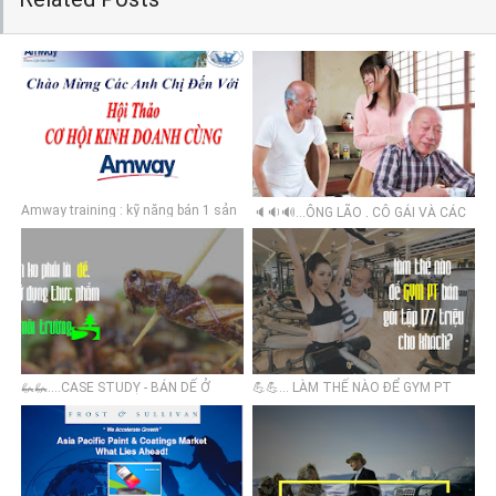
Amway training : kỹ năng bán 1 sản
🔈🔉🔊...ÔNG LÃO , CÔ GÁI VÀ CÁC
phẩm health-care đa cấp
KHÁI NIỆM MARKETING
🦗🦗....CASE STUDY - BÁN DẾ Ở
💪💪… LÀM THẾ NÀO ĐỂ GYM PT
CHÂU ÂU NHƯ THẾ NÀO?
BÁN GÓI TẬP 177 TRIỆU CHO
KHÁCH TẬP