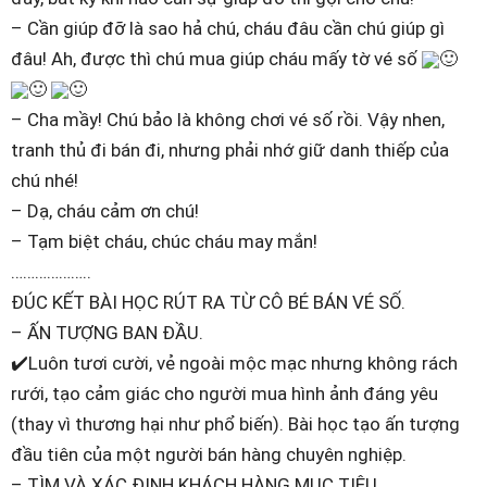
– Cần giúp đỡ là sao hả chú, cháu đâu cần chú giúp gì
đâu! Ah, được thì chú mua giúp cháu mấy tờ vé số
🙂
🙂
🙂
– Cha mầy! Chú bảo là không chơi vé số rồi. Vậy nhen,
tranh thủ đi bán đi, nhưng phải nhớ giữ danh thiếp của
chú nhé!
– Dạ, cháu cảm ơn chú!
– Tạm biệt cháu, chúc cháu may mắn!
………………..
ĐÚC KẾT BÀI HỌC RÚT RA TỪ CÔ BÉ BÁN VÉ SỐ.
– ẤN TƯỢNG BAN ĐẦU.
✔️Luôn tươi cười, vẻ ngoài mộc mạc nhưng không rách
rưới, tạo cảm giác cho người mua hình ảnh đáng yêu
(thay vì thương hại như phổ biến). Bài học tạo ấn tượng
đầu tiên của một người bán hàng chuyên nghiệp.
– TÌM VÀ XÁC ĐỊNH KHÁCH HÀNG MỤC TIÊU.