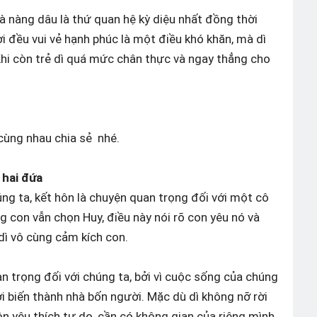
à nàng dâu là thứ quan hệ kỳ diệu nhất đồng thời
̀i đều vui vẻ hạnh phúc là một điều khó khăn, mà dì
Khi còn trẻ dì quá mức chân thực và ngay thẳng cho
ta cùng nhau chia sẻ nhé.
 hai đứa
́ng ta, kết hôn là chuyện quan trọng đối với một cô
ưng con vẫn chọn Huy, điều này nói rõ con yêu nó và
g dì vô cùng cảm kích con.
n trọng đối với chúng ta, bởi vì cuộc sống của chúng
i biến thành nhà bốn người. Mặc dù dì không nỡ rời
uôn yêu thích tự do, cần có không gian của riêng mình.