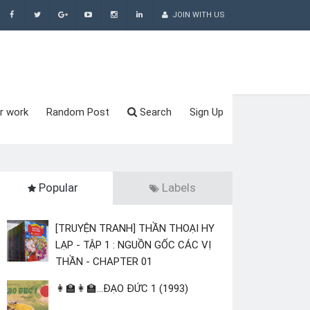
JOIN WITH US
r work
Random Post
Search
Sign Up
Popular
Labels
[TRUYỆN TRANH] THẦN THOẠI HY
LẠP - TẬP 1 : NGUỒN GỐC CÁC VỊ
THẦN - CHAPTER 01
👩‍🏫👩‍🏫...ĐẠO ĐỨC 1 (1993)