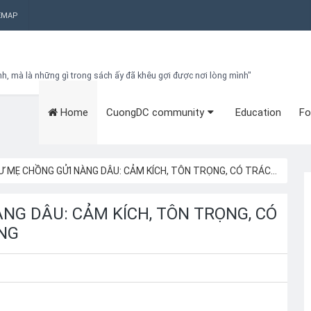
EMAP
nh, mà là những gì trong sách ấy đã khêu gợi được nơi lòng mình"
Home
CuongDC community
Education
Fo
Bạn đang cần tìm kiếm gì?
Theo dõi blog qua Email
Hãy đăng kí theo dõi blog để cập nhật những thủ thuật blogger, cách
làm Seo Blogspot vào hòm thư của mình
 MẸ CHỒNG GỬI NÀNG DÂU: CẢM KÍCH, TÔN TRỌNG, CÓ TRÁCH NHIỆM VÀ YÊU THƯƠNG
Subscribe
ÀNG DÂU: CẢM KÍCH, TÔN TRỌNG, CÓ
NG