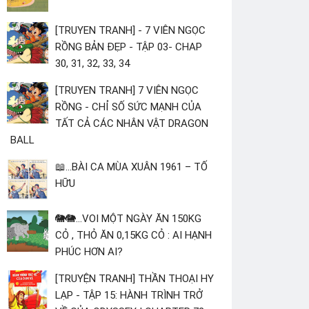
[TRUYEN TRANH] - 7 VIÊN NGỌC
RỒNG BẢN ĐẸP - TẬP 03- CHAP
30, 31, 32, 33, 34
[TRUYEN TRANH] 7 VIÊN NGỌC
RỒNG - CHỈ SỐ SỨC MẠNH CỦA
TẤT CẢ CÁC NHÂN VẬT DRAGON
BALL
📖...BÀI CA MÙA XUÂN 1961 – TỐ
HỮU
🐘🐘...VOI MỘT NGÀY ĂN 150KG
CỎ , THỎ ĂN 0,15KG CỎ : AI HẠNH
PHÚC HƠN AI?
[TRUYỆN TRANH] THẦN THOẠI HY
LẠP - TẬP 15: HÀNH TRÌNH TRỞ