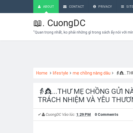
ABOUT
CONTACT
PRIVACY
SIT
📖.
CuongDC
"Quan trọng nhất, ko phải những gì trong sách ấy nói với mì
Home
lifestyle
mẹ chồng nàng dâu
👵👸...THƯ
👵👸...THƯ MẸ CHỒNG GỬI N
TRÁCH NHIỆM VÀ YÊU THƯƠ
✔
CuongDC
Vào lúc:
1:29 PM
0 Comments