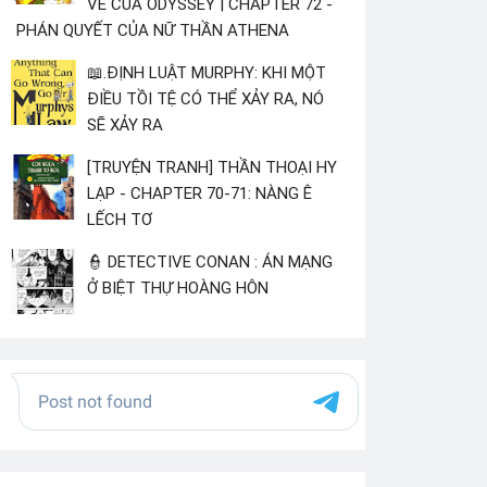
VỀ CỦA ODYSSEY | CHAPTER 72 -
PHÁN QUYẾT CỦA NỮ THẦN ATHENA
📖.ĐỊNH LUẬT MURPHY: KHI MỘT
ĐIỀU TỒI TỆ CÓ THỂ XẢY RA, NÓ
SẼ XẢY RA
[TRUYỆN TRANH] THẦN THOẠI HY
LẠP - CHAPTER 70-71: NÀNG Ê
LẾCH TƠ
👮 DETECTIVE CONAN : ÁN MẠNG
Ở BIỆT THỰ HOÀNG HÔN