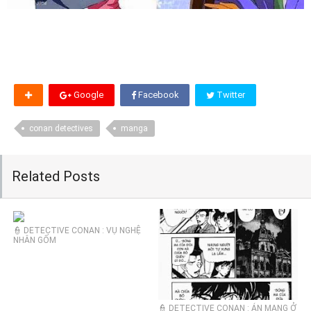
Google
Facebook
Twitter
conan detectives
manga
Related Posts
👮 DETECTIVE CONAN : VỤ NGHỆ
NHÂN GỐM
👮 DETECTIVE CONAN : ÁN MẠNG Ở