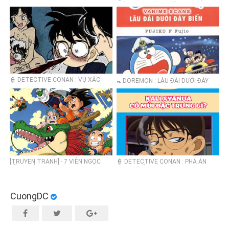
BIỆT THỰ HOÀNG HÔN
👮 DETECTIVE CONAN : VỤ XÁC
🚼 DOREMON : LÂU ĐÀI DƯỚI ĐÁY
CHẾT RƠI TỪ TRÊN CAO
BIỂN
[TRUYEN TRANH] - 7 VIÊN NGỌC
👮 DETECTIVE CONAN : PHÁ ÁN
RỒNG BẢN ĐẸP - TẬP 03- CHAP 30,
CYANUR Ở TRƯỜNG QUAY
31, 32, 33, 34
CuongDC