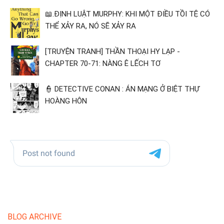
📖.ĐỊNH LUẬT MURPHY: KHI MỘT ĐIỀU TỒI TỆ CÓ
THỂ XẢY RA, NÓ SẼ XẢY RA
[TRUYỆN TRANH] THẦN THOẠI HY LẠP -
CHAPTER 70-71: NÀNG Ê LẾCH TƠ
👮 DETECTIVE CONAN : ÁN MẠNG Ở BIỆT THỰ
HOÀNG HÔN
BLOG ARCHIVE