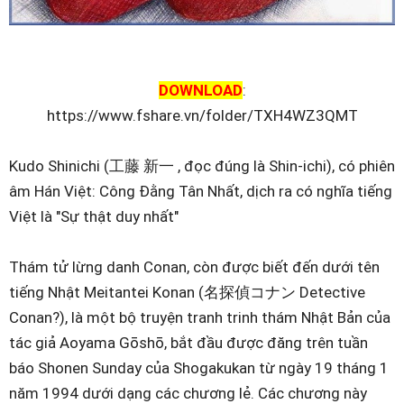
DOWNLOAD
:
https://www.fshare.vn/folder/TXH4WZ3QMT
Kudo Shinichi (工藤 新一 , đọc đúng là Shin-ichi), có phiên
âm Hán Việt: Công Đằng Tân Nhất, dịch ra có nghĩa tiếng
Việt là "Sự thật duy nhất"
Thám tử lừng danh Conan, còn được biết đến dưới tên
tiếng Nhật Meitantei Konan (名探偵コナン Detective
Conan?), là một bộ truyện tranh trinh thám Nhật Bản của
tác giả Aoyama Gōshō, bắt đầu được đăng trên tuần
báo Shonen Sunday của Shogakukan từ ngày 19 tháng 1
năm 1994 dưới dạng các chương lẻ. Các chương này