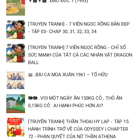
👩‍🏫👩‍🏫...ĐẠO ĐỨC 1 (1993)
[TRUYEN TRANH] - 7 VIÊN NGỌC RỒNG BẢN ĐẸP
- TẬP 03- CHAP 30, 31, 32, 33, 34
[TRUYEN TRANH] 7 VIÊN NGỌC RỒNG - CHỈ SỐ
SỨC MẠNH CỦA TẤT CẢ CÁC NHÂN VẬT DRAGON
BALL
📖...BÀI CA MÙA XUÂN 1961 – TỐ HỮU
🐘🐘...VOI MỘT NGÀY ĂN 150KG CỎ , THỎ ĂN
0,15KG CỎ : AI HẠNH PHÚC HƠN AI?
[TRUYỆN TRANH] THẦN THOẠI HY LẠP - TẬP 15:
HÀNH TRÌNH TRỞ VỀ CỦA ODYSSEY | CHAPTER
72 - PHÁN QUYẾT CỦA NỮ THẦN ATHENA