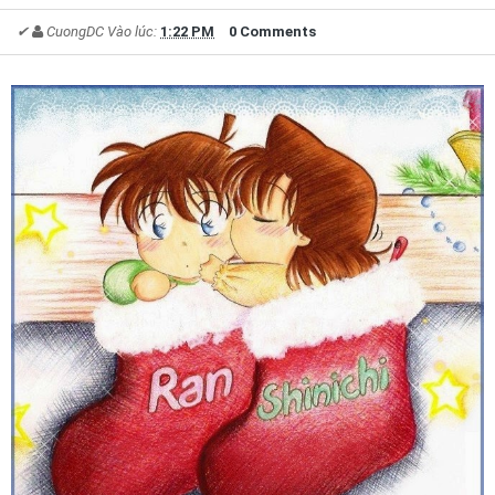
✔
CuongDC
Vào lúc:
1:22 PM
0 Comments