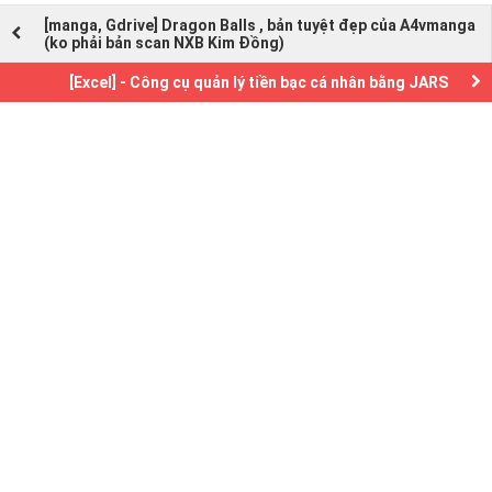
[manga, Gdrive] Dragon Balls , bản tuyệt đẹp của A4vmanga
(ko phải bản scan NXB Kim Đồng)
[Excel] - Công cụ quản lý tiền bạc cá nhân bằng JARS