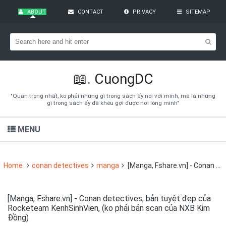
ABOUT
CONTACT
PRIVACY
SITEMAP
Bạn đang cần tìm kiếm gì?
Theo dõi blog qua Email
Hãy đăng kí theo dõi blog để cập nhật những thủ thuật blogger,
cách làm Seo Blogspot vào hòm thư của mình
📖.
CuongDC
Subscribe
"Quan trọng nhất, ko phải những gì trong sách ấy nói với mình, mà là những
gì trong sách ấy đã khêu gợi được nơi lòng mình"
MENU
Home
conan detectives
manga
[Manga, Fshare.vn] - Conan detectives, bản tuyệt đẹp của Rocketeam KenhSinhVien, (ko phải bản scan của NXB Kim Đồng)
[Manga, Fshare.vn] - Conan detectives, bản tuyệt đẹp của
Rocketeam KenhSinhVien, (ko phải bản scan của NXB Kim
Đồng)