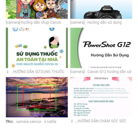
[camera]-hướng dẫn chụp Canon
[camera] - Hướng dẫn sử dụng
DSLR cơ bản | đẹp như truyện tranh ,
Canon 60D tiếng Việt
cực cool
💉 ...HƯỚNG DẪN SỬ DỤNG THUỐC
[camera] - Canon G12 hướng dẫn sử
AN TOÀN TẠI NHÀ CHO NGƯỜI
dụng Tiếng Việt
NHIỄM COVID19- ĐẠI HỌC Y DƯỢC
TP.HCM
💉 ...HƯỚNG DẪN CHĂM SÓC SỨC
📷📸...camera sensor : ý nghĩa
KHỎE THAI PHỤ TRONG ĐẠI DỊCH
fullframe, crop, APS-C. Micro Four-
COVID-19 - ĐẠI HỌC Y DƯỢC
third, 1 inch
TP.HCM