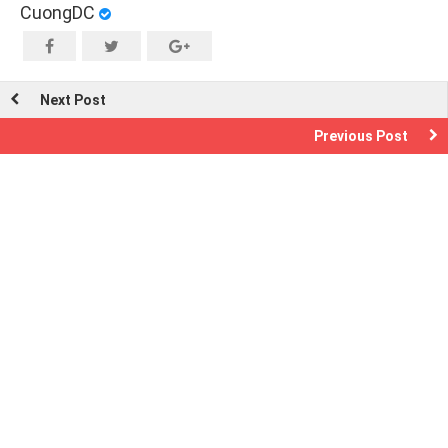
CuongDC
Next Post
Previous Post