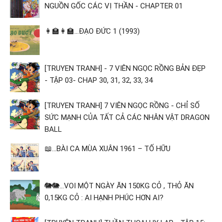
NGUỒN GỐC CÁC VỊ THẦN - CHAPTER 01
👩‍🏫👩‍🏫...ĐẠO ĐỨC 1 (1993)
[TRUYEN TRANH] - 7 VIÊN NGỌC RỒNG BẢN ĐẸP
- TẬP 03- CHAP 30, 31, 32, 33, 34
[TRUYEN TRANH] 7 VIÊN NGỌC RỒNG - CHỈ SỐ
SỨC MẠNH CỦA TẤT CẢ CÁC NHÂN VẬT DRAGON
BALL
📖...BÀI CA MÙA XUÂN 1961 – TỐ HỮU
🐘🐘...VOI MỘT NGÀY ĂN 150KG CỎ , THỎ ĂN
0,15KG CỎ : AI HẠNH PHÚC HƠN AI?