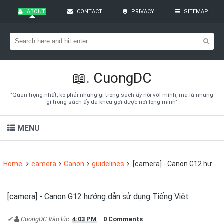
ABOUT
CONTACT
PRIVACY
SITEMAP
Bạn đang cần tìm kiếm gì?
Theo dõi blog qua Email
Hãy đăng kí theo dõi blog để cập nhật những thủ thuật blogger,
cách làm Seo Blogspot vào hòm thư của mình
📖.
CuongDC
Subscribe
"Quan trọng nhất, ko phải những gì trong sách ấy nói với mình, mà là những
gì trong sách ấy đã khêu gợi được nơi lòng mình"
MENU
Home
camera
Canon
guidelines
[camera] - Canon G12 hướng dẫn sử dụng Tiếng Việt
[camera] - Canon G12 hướng dẫn sử dụng Tiếng Việt
✔
CuongDC
Vào lúc:
4:03 PM
0 Comments