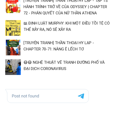
[TRUYỆN TRANH] THẦN THOẠI HY LẠP - TẬP 15:
HÀNH TRÌNH TRỞ VỀ CỦA ODYSSEY | CHAPTER
72 - PHÁN QUYẾT CỦA NỮ THẦN ATHENA
📖.ĐỊNH LUẬT MURPHY: KHI MỘT ĐIỀU TỒI TỆ CÓ
THỂ XẢY RA, NÓ SẼ XẢY RA
[TRUYỆN TRANH] THẦN THOẠI HY LẠP -
CHAPTER 70-71: NÀNG Ê LẾCH TƠ
😷😷 NGHỆ THUẬT VẼ TRANH ĐƯỜNG PHỐ VÀ
ĐẠI DỊCH CORONAVIRUS